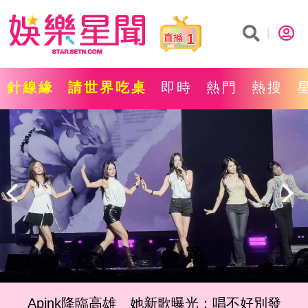
1
針線緣
請世界吃桌
即時
熱門
熱搜
Apink降臨高雄 她新歌曝光：唱不好別發