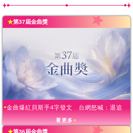
★
第37屆金曲獎
金曲爆紅貝斯手4字發文 台網怒喊：退追
看更多
+
★
第36屆金曲獎