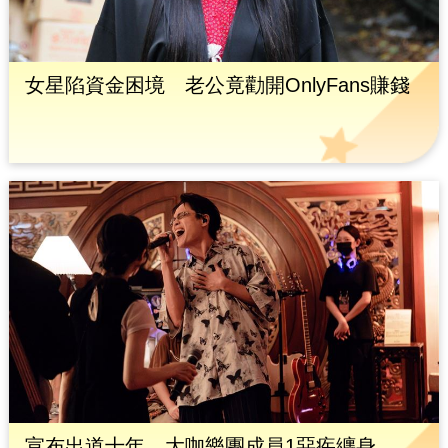
女星陷資金困境 老公竟勸開OnlyFans賺錢
宣布出道十年 大咖樂團成員1惡疾纏身