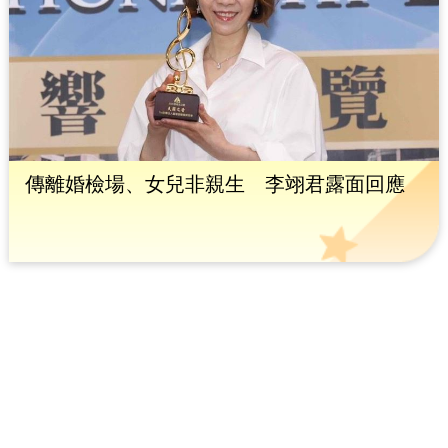
傳離婚檢場、女兒非親生 李翊君露面回應