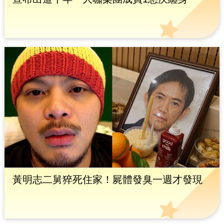
黃明志二舅猝死住家！屍體發臭一週才發現