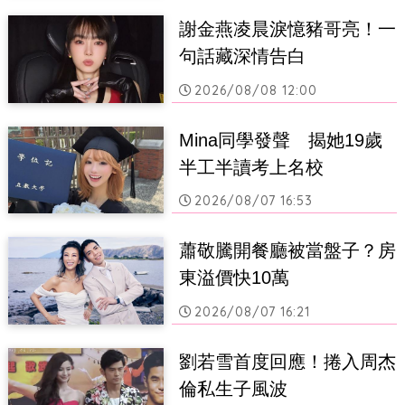
謝金燕凌晨淚憶豬哥亮！一
句話藏深情告白
2026/08/08 12:00
Mina同學發聲　揭她19歲
半工半讀考上名校
2026/08/07 16:53
蕭敬騰開餐廳被當盤子？房
東溢價快10萬
2026/08/07 16:21
劉若雪首度回應！捲入周杰
倫私生子風波