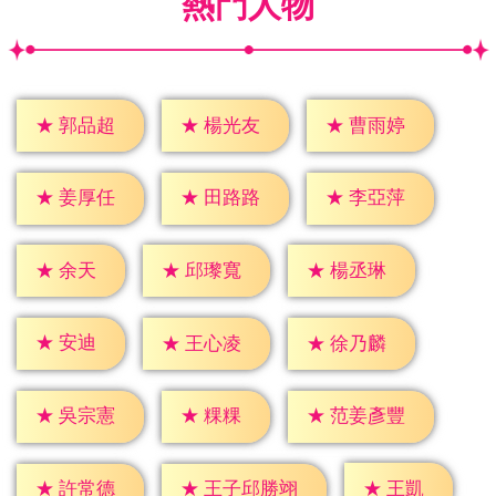
熱門人物
★
郭品超
★
楊光友
★
曹雨婷
★
姜厚任
★
田路路
★
李亞萍
★
余天
★
邱瓈寬
★
楊丞琳
★
安迪
★
王心凌
★
徐乃麟
★
粿粿
★
吳宗憲
★
范姜彥豐
★
王凱
★
許常德
★
王子邱勝翊