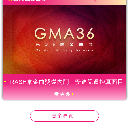
TRASH拿金曲獎爆內鬥 安迪兒遭控真面目
看更多
+
更多專頁+