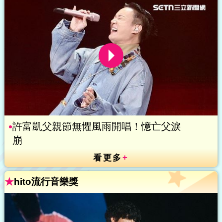
許富凱父親節無懼風雨開唱！憶亡父淚
崩
看更多
+
★
hito流行音樂獎