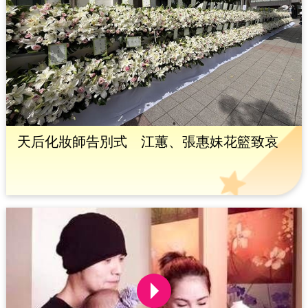
天后化妝師告別式 江蕙、張惠妹花籃致哀