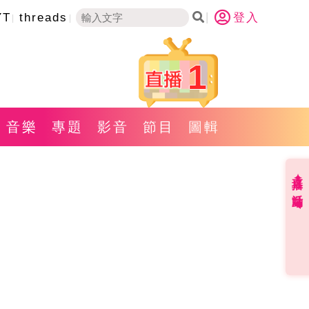
YT
threads
登入
1
音樂
專題
影音
節目
圖輯
直播✦活動