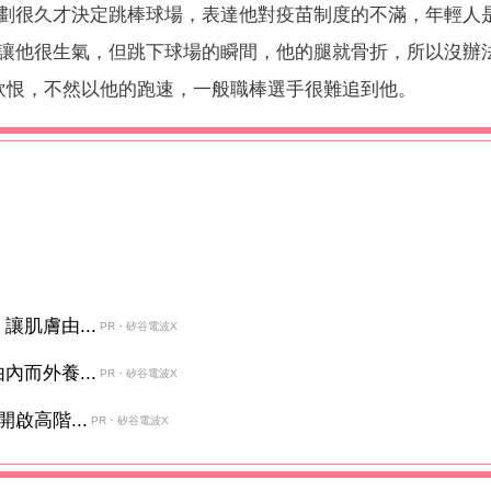
劃很久才決定跳棒球場，表達他對疫苗制度的不滿，年輕人
讓他很生氣，但跳下球場的瞬間，他的腿就骨折，所以沒辦
飲恨，不然以他的跑速，一般職棒選手很難追到他。
肌膚由...
PR・矽谷電波X
而外養...
PR・矽谷電波X
啟高階...
PR・矽谷電波X