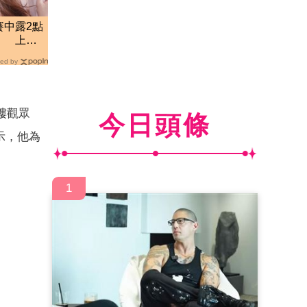
賽中露2點
」 上空
ed by
樓觀眾
今日頭條
示，他為
1