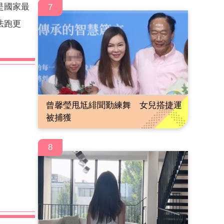
是國家最
7
法跑更
曾馨瑩甩尪緋聞勤練舞 女兒搭捷運
被捕獲
8