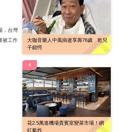
場，台灣
大咖音樂人中風病逝享壽76歲 乾兒
後被工作
子錯愕
4
花2.5萬進機場貴賓室變菜市場！網
紅氣炸