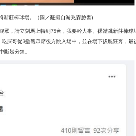
將新莊棒球場。（圖／翻攝自游兆霖臉書)
觀眾，請立刻馬上轉到75台，我要幹大事、裸體跳新莊棒球
，吃屎哥從3壘觀眾席後方跳入場中，並在場下拔腿狂奔，最
中斷幾分鐘。