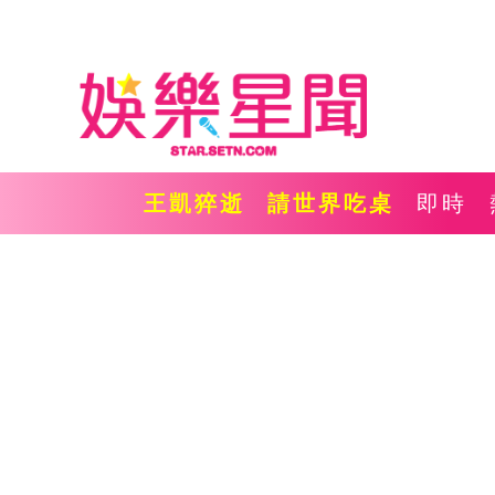
王凱猝逝
請世界吃桌
即時