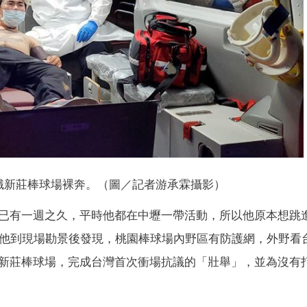
職新莊棒球場裸奔。（圖／記者游承霖攝影）
已有一週之久，平時他都在中壢一帶活動，所以他原本想跳
來他到現場勘景後發現，桃園棒球場內野區有防護網，外野看
新莊棒球場，完成台灣首次衝場抗議的「壯舉」，並為沒有