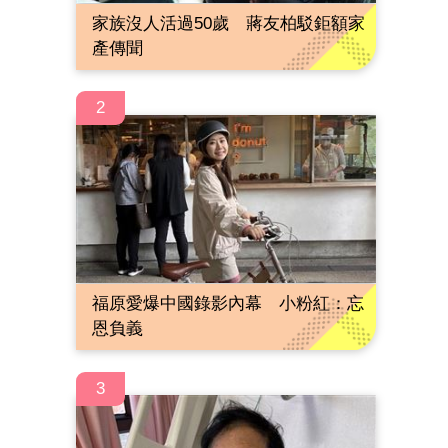
家族沒人活過50歲 蔣友柏駁鉅額家
產傳聞
2
福原愛爆中國錄影內幕 小粉紅：忘
恩負義
3