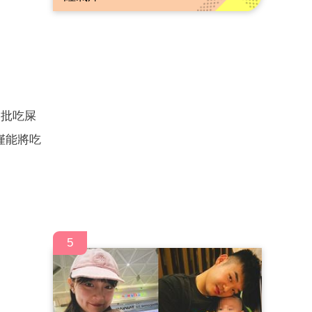
痛批吃屎
僅能將吃
5