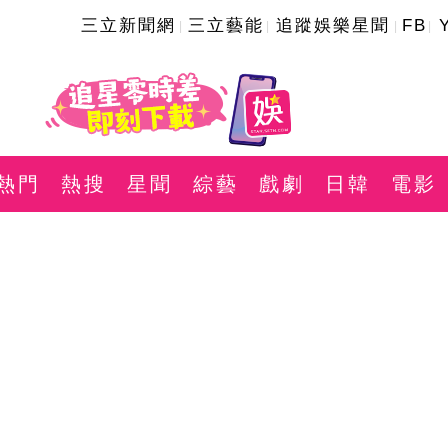
三立新聞網
三立藝能
追蹤娛樂星聞
FB
熱門
熱搜
星聞
綜藝
戲劇
日韓
電影