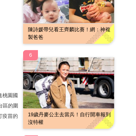
陳詩媛帶兒看王齊麟比賽！網：神複
製爸爸
6
進桃園國
台區的圍
19歲丹麥公主去當兵！自行開車報到
打疫苗的
沒特權