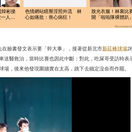
成韓彬接
色情網站瞎掰淫照外流 林
脫光衣服！林襄比
竣一人分
心如痛批：喪心病狂！
開「啦啦隊裸體趴
全裸被看光光
Recommend
，先在臉書發文表示要「幹大事」，接著從新北市
新莊棒球場
2
車送醫救治，當時比賽也因此中斷；對此，吃屎哥受訪時表
球場，後來他發現圍牆實在太高，跳下去鐵定沒命而作罷。