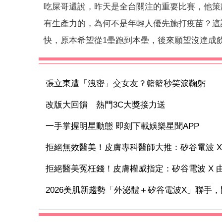
吃屎哥還說，昨天是全台關注的重要比賽，他策
有生產力的，為何不是年輕人優先施打疫苗？這
快，原本希望從1壘跑到本壘，後來願望沒達成
張立東遭「洩密」交女友？籃籃秒笑淚鞠躬
改版大回饋 熱門3C大獎接力送
一手掌握明星動態 即刻下載娛樂星聞APP
拒絕無效醫美！皮膚專科醫師大推：矽谷電波 X 讓
拒絕醫美冤枉錢！皮膚權威指定：矽谷電波 X 由內
2026美肌新趨勢「外泌體＋矽谷電波X」聯手，開