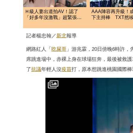
Ｈ級人妻出道拍AV！認了
AAA陣容再升級！
「好多年沒激戰」超緊張
下主持棒 TXT然
達人讚：身體非常厲害
飾兩角華麗登台
記者楊忠翰／
新北
報導
網路紅人「
吃屎哥
」游兆霖，20日傍晚6時許
席跳進場中，赤裸上身在球場狂奔，最後被救護
了
抗議
年輕人沒
疫苗
打，原本想跳進桃園國際棒