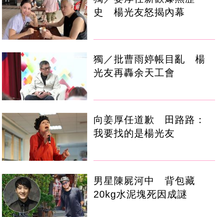
史 楊光友怒揭內幕
獨／批曹雨婷帳目亂 楊
光友再轟余天工會
向姜厚任道歉 田路路：
我要找的是楊光友
男星陳屍河中 背包藏
20kg水泥塊死因成謎