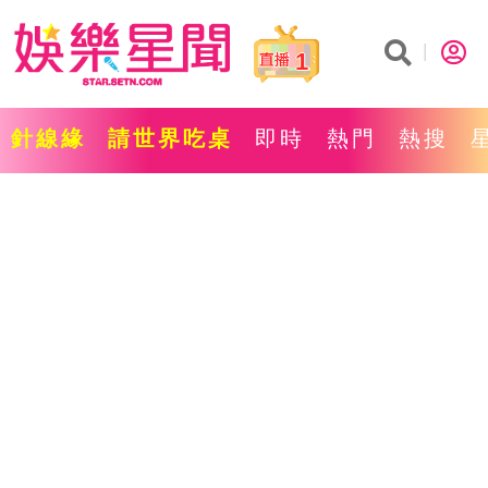
1
針線緣
請世界吃桌
即時
熱門
熱搜