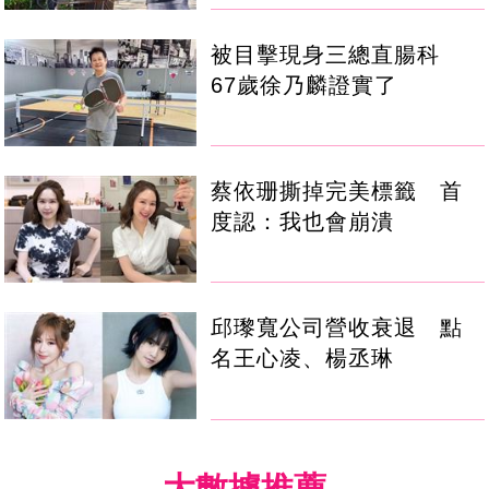
被目擊現身三總直腸科
67歲徐乃麟證實了
蔡依珊撕掉完美標籤 首
度認：我也會崩潰
邱瓈寬公司營收衰退 點
名王心凌、楊丞琳
大數據推薦