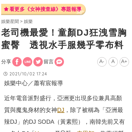
看更多《女神搜查線》專題報導
娛樂星聞
娛樂
老司機最愛！童顏DJ狂洩雪胸
蜜臀 透視水手服幾乎零布料
A-
A
A+
分享
留言
2021/10/02 17:24
娛樂中心／蕭宥宸報導
近年電音派對盛行，亞洲更出現多位兼具高顏
質與魔鬼身材的女神
DJ
，除了被稱為「亞洲最
辣DJ」的DJ SODA（黃素熙），南韓先前又有