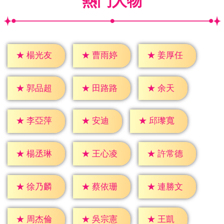
熱門人物
★
楊光友
★
曹雨婷
★
姜厚任
★
余天
★
郭品超
★
田路路
★
安迪
★
李亞萍
★
邱瓈寬
★
楊丞琳
★
王心凌
★
許常德
★
徐乃麟
★
蔡依珊
★
連勝文
★
王凱
★
周杰倫
★
吳宗憲