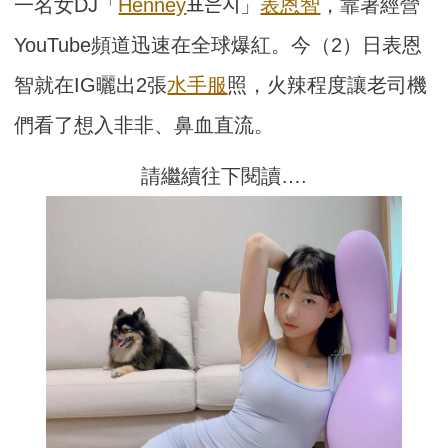
一名女DJ「
Henney
표은지」
表恩智
，靠著經營
YouTube頻道迅速在全球爆紅。今（2）日表恩
智就在IG曬出2張
水手服
照，火辣程度讓老司機
們看了想入非非、鼻血直流。
請繼續往下閱讀….