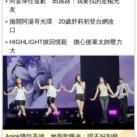
向姜厚任道歉 田路路：我要找的是楊光
友
拋開阿湯哥光環 20歲舒莉初登台網改
口
HIGHLIGHT掀回憶殺 擔心後輩太帥壓力
大
Apink降臨高雄 她新歌曝光：唱不好別發