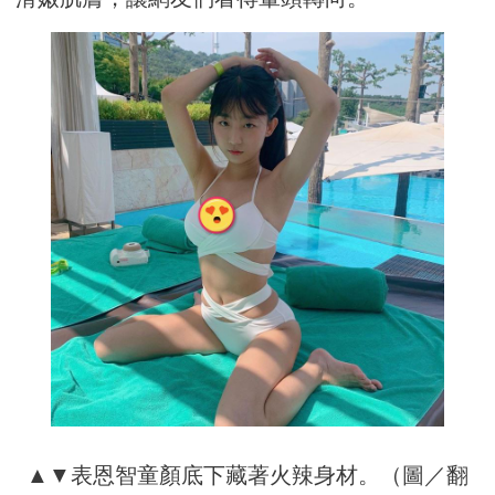
▲▼表恩智童顏底下藏著火辣身材。（圖／翻