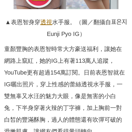
▲表恩智身穿
透視
水手服。（圖／翻攝自표은지
Eunji Pyo IG）
童顏豐胸的表恩智時常大方豪送福利，讓她在
網路上竄紅，她的IG上有著113萬人追蹤，
YouTube更有超過154萬訂閱。日前表恩智就在
IG曬出照片，穿上性感的蕾絲透視水手服，一
雙無辜又水汪的魅力大眼，像是無害的小白
兔，下半身穿著火辣的丁字褲，加上胸前一對
白皙的豐滿酥胸，過人的體態還有吹彈可破的
滑嫩肌膚，讓網友們看得暈頭轉向。