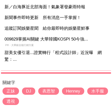
新／白海豚近北部海面！氣象署發豪雨特報
新聞事件即時更新 所有消息一手掌握！
追蹤訂閱娛樂星聞 給你最即時的娛樂星鮮事
009829掌握AI關鍵 大華韓國KOSPI 50今強...
PR・大華銀全能行銷方案
甜美女優引退...證實轉行「程式設計師」近況曝 網
驚：...
關鍵字
正妹
DJ
表恩智
Henney
水手服
透視