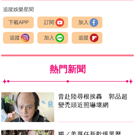
追蹤娛樂星聞
下載APP
訂閱
加入
追蹤
加入
追蹤
熱門新聞
昔赴陸尋根挨轟 郭品超
變禿頭近照嚇壞網
獨／姜厚任新歡爆黑歷