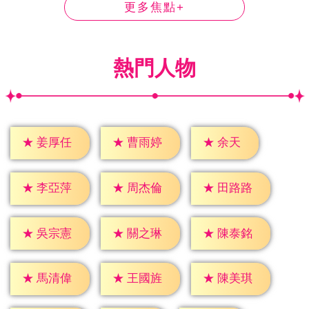
更多焦點+
熱門人物
★
余天
★
姜厚任
★
曹雨婷
★
李亞萍
★
周杰倫
★
田路路
★
吳宗憲
★
關之琳
★
陳泰銘
★
馬清偉
★
王國旌
★
陳美琪