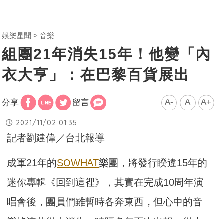
娛樂星聞
音樂
組團21年消失15年！他變「內
衣大亨」：在巴黎百貨展出
A-
A
A+
分享
留言
2021/11/02 01:35
記者劉建偉／台北報導
成軍21年的
SOWHAT
樂團，將發行睽違15年的
迷你專輯《回到這裡》，其實在完成10周年演
唱會後，團員們雖暫時各奔東西，但心中的音