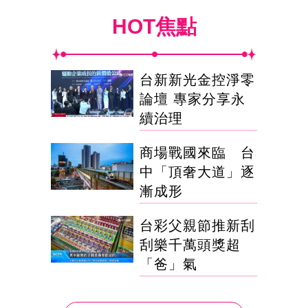
HOT焦點
台新新光金控淨零
論壇 專家分享永
續治理
商場戰國來臨 台
中「頂奢大道」逐
漸成形
台彩父親節推新刮
刮樂千萬頭獎超
「爸」氣