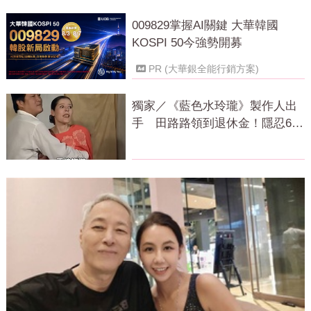
009829掌握AI關鍵 大華韓國
KOSPI 50今強勢開募
PR (大華銀全能行銷方案)
獨家／《藍色水玲瓏》製作人出
手 田路路領到退休金！隱忍6年
吐內幕