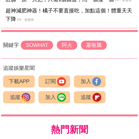
PR・新素簡
超神減肥神器！橘子不要直接吃，加點這個！體重天天
下降
PR・新素簡
關鍵字
SOWHAT
阿火
蕭敬騰
追蹤娛樂星聞
下載APP
訂閱
加入
追蹤
加入
追蹤
熱門新聞