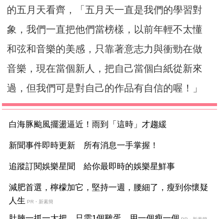
的五月天看齊，「五月天一直是我們的學習對
象，我們一直把他們當榜樣，以前年輕不太懂
和弦和音樂的美感，只靠著意志力與衝勁在做
音樂，現在當個新人，把自己當個白紙從新來
過，但我們可是對自己的作品有自信的喔！」
白海豚颱風擺盪逼近！雨到「這時」才趨緩
新聞事件即時更新 所有消息一手掌握！
追蹤訂閱娛樂星聞 給你最即時的娛樂星鮮事
減肥首選，檸檬加它，堅持一週，腰細了，瘦到你懷疑
人生
PR・新素簡
肚腩一抓一大把，只需1個雞蛋，用一個瘦一個