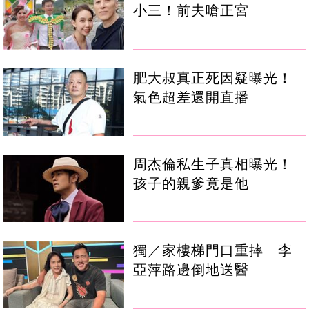
小三！前夫嗆正宮
肥大叔真正死因疑曝光！
氣色超差還開直播
周杰倫私生子真相曝光！
孩子的親爹竟是他
獨／家樓梯門口重摔 李
亞萍路邊倒地送醫