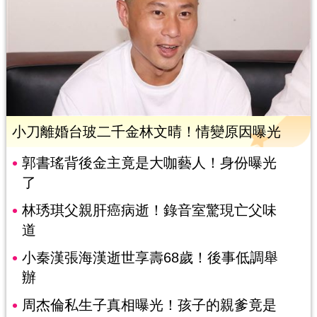
小刀離婚台玻二千金林文晴！情變原因曝光
郭書瑤背後金主竟是大咖藝人！身份曝光
了
林琇琪父親肝癌病逝！錄音室驚現亡父味
道
小秦漢張海漢逝世享壽68歲！後事低調舉
辦
周杰倫私生子真相曝光！孩子的親爹竟是