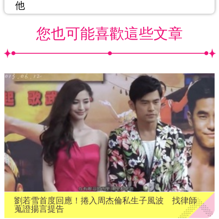
他
您也可能喜歡這些文章
劉若雪首度回應！捲入周杰倫私生子風波 找律師
蒐證揚言提告