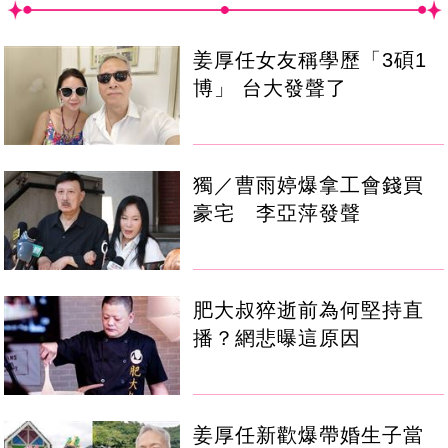
姜厚任女友稱學歷「3碩1
博」 台大發聲了
獨／曹雨婷爆拿工會錢買
豪宅 李亞萍發聲
肥大叔猝逝前為何堅持直
播？網悲曝這原因
姜厚任新歡爆帶婚生子當