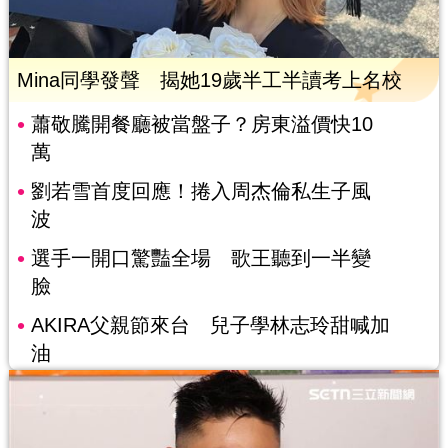
Mina同學發聲 揭她19歲半工半讀考上名校
蕭敬騰開餐廳被當盤子？房東溢價快10
萬
劉若雪首度回應！捲入周杰倫私生子風
波
選手一開口驚豔全場 歌王聽到一半變
臉
AKIRA父親節來台 兒子學林志玲甜喊加
油