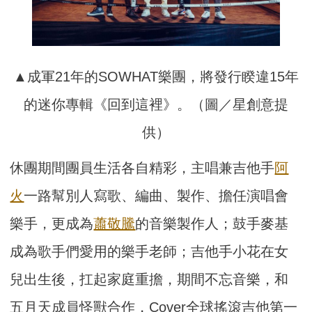
▲成軍21年的SOWHAT樂團，將發行睽違15年
的迷你專輯《回到這裡》。（圖／星創意提
供）
休團期間團員生活各自精彩，主唱兼吉他手
阿
火
一路幫別人寫歌、編曲、製作、擔任演唱會
樂手，更成為
蕭敬騰
的音樂製作人；鼓手麥基
成為歌手們愛用的樂手老師；吉他手小花在女
兒出生後，扛起家庭重擔，期間不忘音樂，和
五月天成員怪獸合作，Cover全球搖滾吉他第一