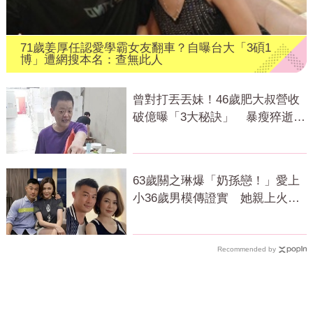
71歲姜厚任認愛學霸女友翻車？自曝台大「3碩1
博」遭網搜本名：查無此人
曾對打丟丟妹！46歲肥大叔營收
破億曝「3大秘訣」 暴瘦猝逝震
撼全網
63歲關之琳爆「奶孫戀！」愛上
小36歲男模傳證實 她親上火線
回應了
Recommended by