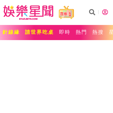
1
針線緣
請世界吃桌
即時
熱門
熱搜