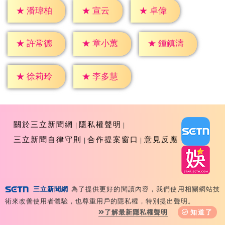
★
宣云
★
卓偉
★
潘瑋柏
★
許常德
★
章小蕙
★
鍾鎮濤
★
徐莉玲
★
李多慧
關於三立新聞網
隱私權聲明
三立新聞自律守則
合作提案窗口
意見反應
三立新聞網
為了提供更好的閱讀內容，我們使用相關網站技
Copyright ©2026 Sanlih E-Television All Rights
術來改善使用者體驗，也尊重用戶的隱私權，特別提出聲明。
Reserved 版權所有 盜用必究 台北市內湖區舊宗路一段159
了解最新隱私權聲明
知道了
號 02-8792-8888