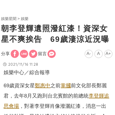
娛樂星聞
娛樂
朝李登輝遺照潑紅漆！資深女
星不爽挨告 69歲淒涼近況曝
A-
A
A+
分享
留言
2021/11/16 11:28
娛樂中心／綜合報導
69歲資深女星
鄭惠中
之前
掌摑
前文化部長鄭麗
君，去年8月又跑到台北賓館的前總統
李登輝
追
思會場
，對著李登輝肖像潑灑紅漆，消息一出