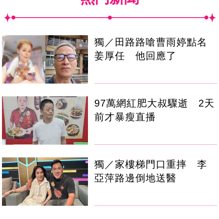
獨／田路路嗆曹雨婷點名
姜厚任 他回應了
97萬網紅肥大叔驟逝 2天
前才暴瘦直播
獨／家樓梯門口重摔 李
亞萍路邊倒地送醫