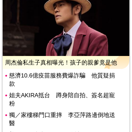
周杰倫私生子真相曝光！孩子的親爹竟是他
慈濟10.6億疫苗服務費爆詐騙 他質疑捐
款
姐夫AKIRA抵台 蹲身陪自拍、簽名超寵
粉
獨／家樓梯門口重摔 李亞萍路邊倒地送
醫