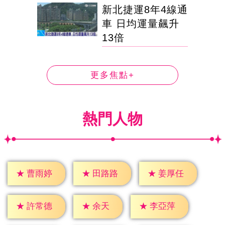
新北捷運8年4線通
車 日均運量飆升
13倍
更多焦點+
熱門人物
★
曹雨婷
★
田路路
★
姜厚任
★
余天
★
許常德
★
李亞萍