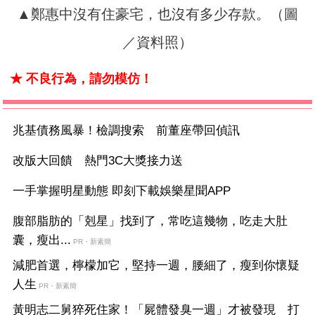
▲鄭惠中沒有住豪宅，也沒有多少存款。（圖
／資料照）
★ 不良行為，請勿模仿！
兆基債務風暴！檢調搜索 前董座帶回偵訊
改版大回饋 熱門3C大獎接力送
一手掌握明星動態 即刻下載娛樂星聞APP
腹部脂肪的「剋星」找到了，常吃這幾物，吃走大肚
囊，瘦出...
PR・新素簡
減肥首選，檸檬加它，堅持一週，腰細了，瘦到你懷疑
人生
PR・新素簡
黃明志二舅猝死住家！「屍體發臭一週」才被發現 打