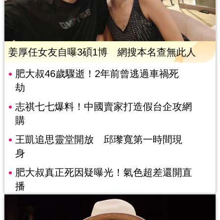
姜厚任女友自曝3碩1博 網搜本名查無此人
肥大叔46歲驟逝！2年前曾逃過車禍死
劫
志祺七七爆料！中國賣家打造假台企攻網
購
王凱追思靈堂開放 邱瓈寬第一時間現
身
肥大叔真正死因疑曝光！氣色超差還開直
播