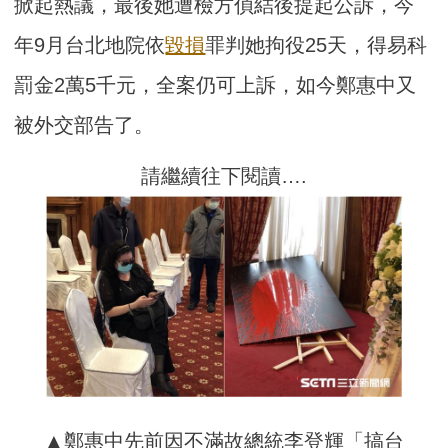
掀起熱議，最後她遭檢方偵結後提起公訴，今
年9月台北地院依
毀損
罪判她拘役25天，得易科
罰金2萬5千元，全案仍可上訴，如今鄭惠中又
被外交部告了。
請繼續往下閱讀….
▲鄭惠中先前因不滿故總統李登輝「搞台