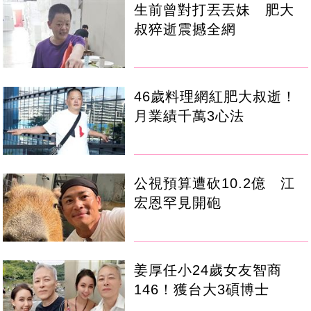
生前曾對打丟丟妹 肥大
叔猝逝震撼全網
46歲料理網紅肥大叔逝！
月業績千萬3心法
公視預算遭砍10.2億 江
宏恩罕見開砲
姜厚任小24歲女友智商
146！獲台大3碩博士