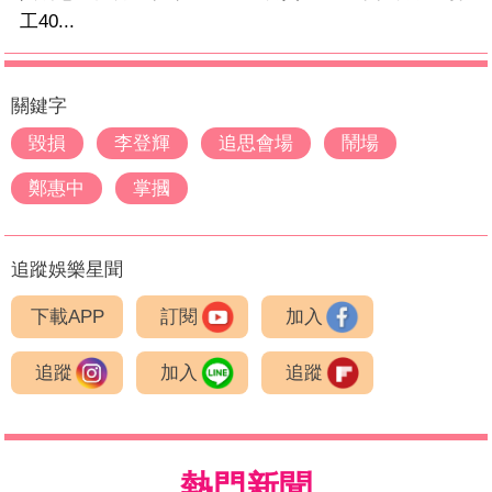
工40...
關鍵字
毀損
李登輝
追思會場
鬧場
鄭惠中
掌摑
追蹤娛樂星聞
下載APP
訂閱
加入
追蹤
加入
追蹤
熱門新聞