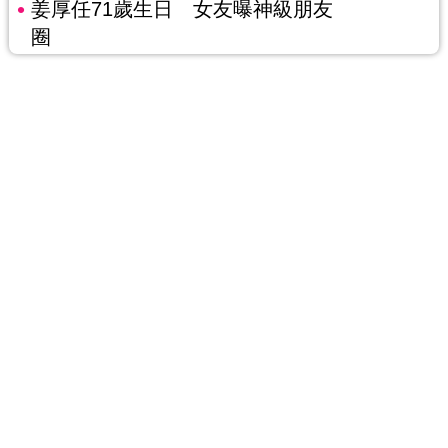
姜厚任71歲生日 女友曝神級朋友
圈