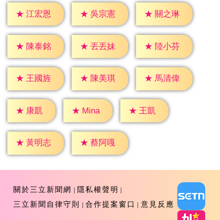
★
江宏恩
★
吳宗憲
★
關之琳
★
陳泰銘
★
丟丟妹
★
陸小芬
★
王國旌
★
陳美琪
★
馬清偉
★
康凱
★
王凱
★
Mina
★
黃明志
★
蔡阿嘎
關於三立新聞網
隱私權聲明
三立新聞自律守則
合作提案窗口
意見反應