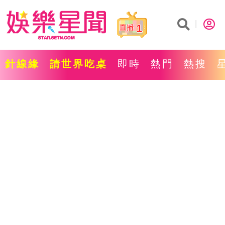
1
針線緣
請世界吃桌
即時
熱門
熱搜