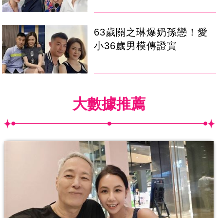
63歲關之琳爆奶孫戀！愛
小36歲男模傳證實
大數據推薦