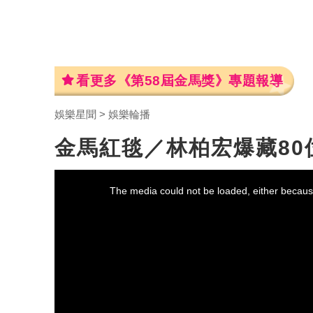
看更多《第58屆金馬獎》專題報導
娛樂星聞
娛樂輪播
金馬紅毯／林柏宏爆藏8
This
is
a
The media could not be loaded, either because
modal
window.