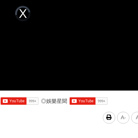
Video
Player
is
loading.
◎
娛樂星聞
A-