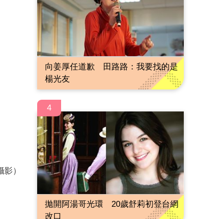
向姜厚任道歉 田路路：我要找的是
楊光友
4
攝影）
拋開阿湯哥光環 20歲舒莉初登台網
改口