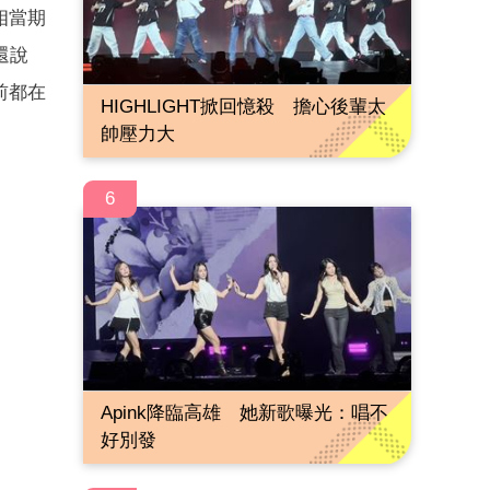
相當期
還說
前都在
HIGHLIGHT掀回憶殺 擔心後輩太
帥壓力大
6
Apink降臨高雄 她新歌曝光：唱不
好別發