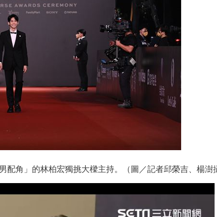
佳男配角」的林柏宏獨挑大樑主持。（圖／記者邱榮吉、楊澍