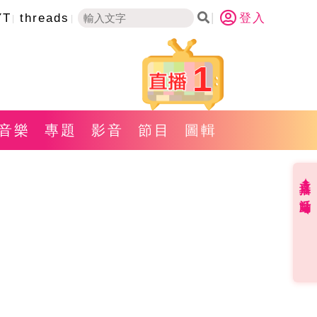
YT
threads
登入
1
音樂
專題
影音
節目
圖輯
直播✦活動