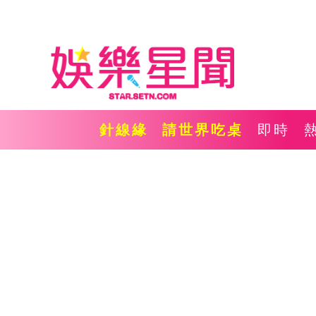
針線緣
請世界吃桌
即時