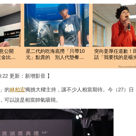
意公開
星二代約吃海底撈「只帶10
突向姜厚任道歉！
黃金比例
元」點貴的 別人代墊餐費
話「我要找的是楊
他從不還
當時太衝動
Recommend
18:22 更新：新增影音 】
」的
林柏宏
獨挑大樑主持，讓不少人相當期待。今（27）日
，可以說是相當帥氣吸睛。