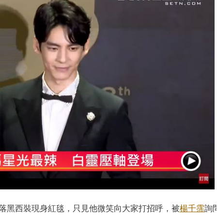
落黑西裝現身紅毯，只見他微笑向大家打招呼，被
楊千霈
詢