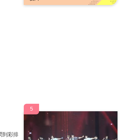
5
問到彩排