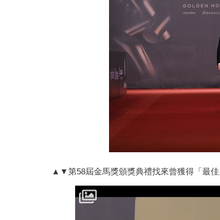
▲▼第58屆金馬獎頒獎典禮找來曾獲得「最