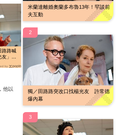
米蘭達離婚奧蘭多布魯13年！罕談前
夫互動
2
田路路喊
光友」：
ed by
，他以
獨／田路路突改口找楊光友 許常德
爆內幕
3