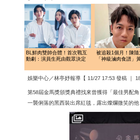
BL鮮肉雙帥合體！首次戰互
被追殺1個月！陳隨
動劇：演員生死由觀眾決定
「神級滷肉食譜」
配方 網全暴動了
娛樂中心／林亭妤報導【 11/27 17:53 發稿 ｜ 
第58屆金馬獎頒獎典禮找來曾獲得「最佳男配角
一襲俐落的黑西裝出席紅毯，露出燦爛微笑的他