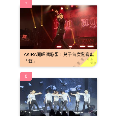
7
AKIRA開唱藏彩蛋！兒子首度驚喜獻
「聲」
8