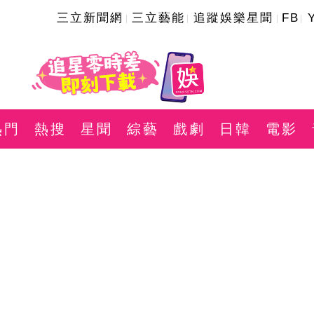
三立新聞網
三立藝能
追蹤娛樂星聞
FB
熱門
熱搜
星聞
綜藝
戲劇
日韓
電影