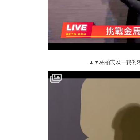
▲▼林柏宏以一襲俐