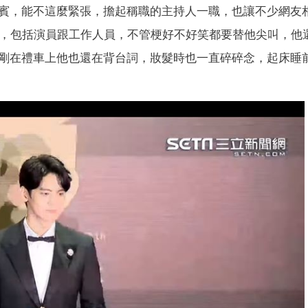
賓，能不這麼緊張，擔起稱職的主持人一職，也讓不少網友
樁，包括演員跟工作人員，不管梗好不好笑都要替他尖叫，他
剛在禮車上他也還在背台詞，妝髮時也一直碎碎念，起床睡