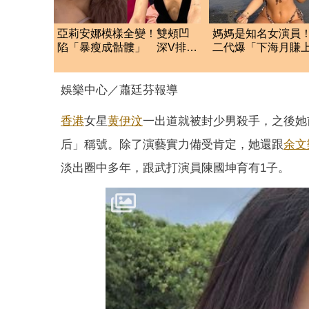
亞莉安娜模樣全變！雙頰凹
媽媽是知名女演員！
陷「暴瘦成骷髏」 深V排骨
二代爆「下海月賺
胸太嚇人
萬」 遭父母斷絕
娛樂中心／蕭廷芬報導
香港
女星
黄伊汶
一出道就被封少男殺手，之後她
后」稱號。除了演藝實力備受肯定，她還跟
余文
淡出圈中多年，跟武打演員陳國坤育有1子。