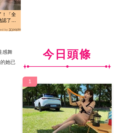
了！「全
她認了：
ed by
今日頭條
性感舞
歲的她已
1