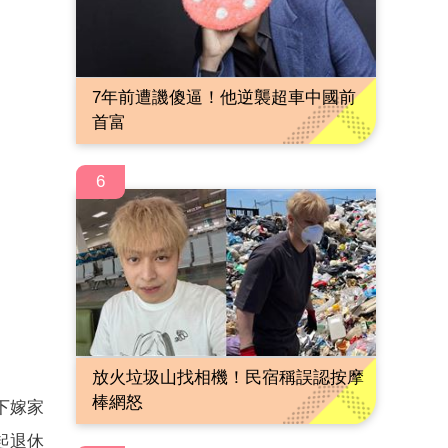
7年前遭譏傻逼！他逆襲超車中國前
首富
6
放火垃圾山找相機！民宿稱誤認按摩
棒網怒
下嫁家
起退休