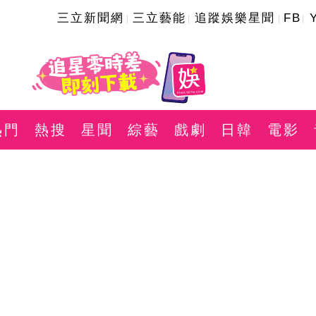
三立新聞網
三立藝能
追蹤娛樂星聞
FB
熱門
熱搜
星聞
綜藝
戲劇
日韓
電影