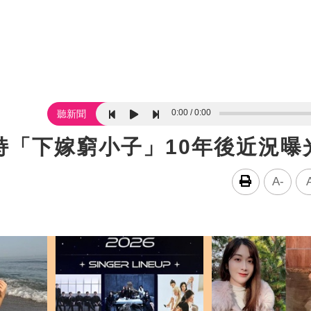
0:00
0:00
聽新聞
持「下嫁窮小子」10年後近況曝
A-