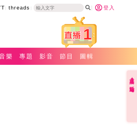
YT
threads
登入
1
音樂
專題
影音
節目
圖輯
直播✦活動