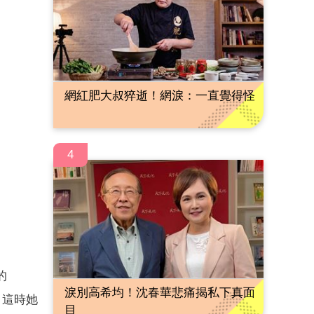
網紅肥大叔猝逝！網淚：一直覺得怪
4
的
淚別高希均！沈春華悲痛揭私下真面
，這時她
目