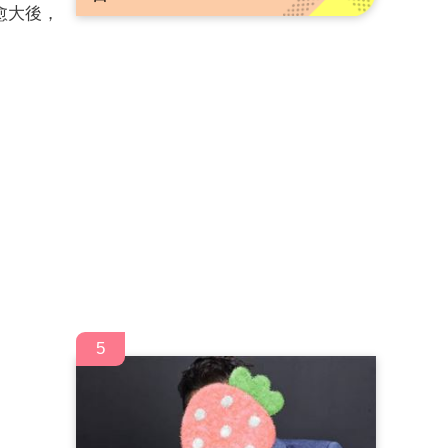
愈大後，
5