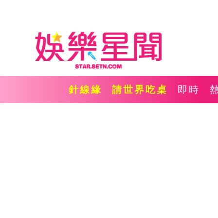
針線緣
請世界吃桌
即時