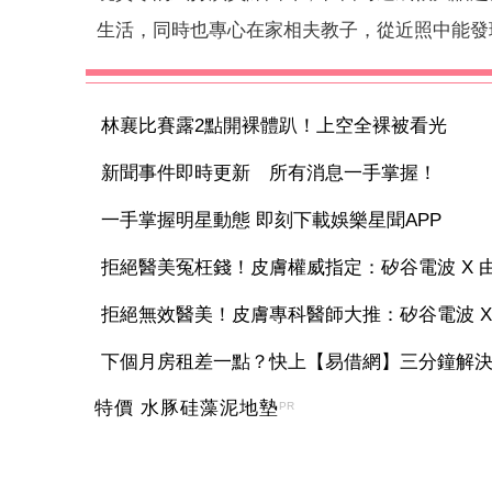
生活，同時也專心在家相夫教子，從近照中能發
林襄比賽露2點開裸體趴！上空全裸被看光
新聞事件即時更新 所有消息一手掌握！
一手掌握明星動態 即刻下載娛樂星聞APP
拒絕醫美冤枉錢！皮膚權威指定：矽谷電波 X 由內
拒絕無效醫美！皮膚專科醫師大推：矽谷電波 X 讓
下個月房租差一點？快上【易借網】三分鐘解
特價 水豚硅藻泥地墊
PR