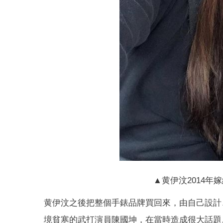
▲黄伊汶2014年
黄伊汶之後把整個手錶品牌買回來，由自己設計
境貧寒的武打演員陳國坤，在當時造成很大話題