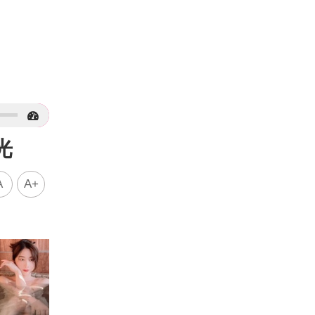
光
A
A+