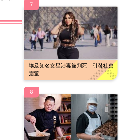
7
埃及知名女星涉毒被判死 引發社會
震驚
8