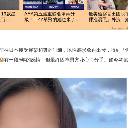
19歲星
AAA第五波重磅名單再升
最美檢察官出國脫
上百
級！ITZY單飛的她也來了
裸泡湯照」外洩 
往來
這5組巨星強勢登台
我一大突破
Recommend
前往日本接受聲樂和舞蹈訓練，以性感形象再出發，得到「
樂
有一段5年的感情，但最終因為男方花心而分手。如今40