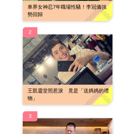
車界女神忍7年職場性騷！李冠儀強
勢回歸
2
王凱靈堂照惹淚 竟是「送媽媽的禮
物」
3