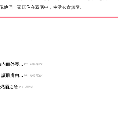
現他們一家居住在豪宅中，生活衣食無憂。
而外養...
PR・矽谷電波X
肌膚由...
PR・矽谷電波X
決燃眉之急
PR・易借網