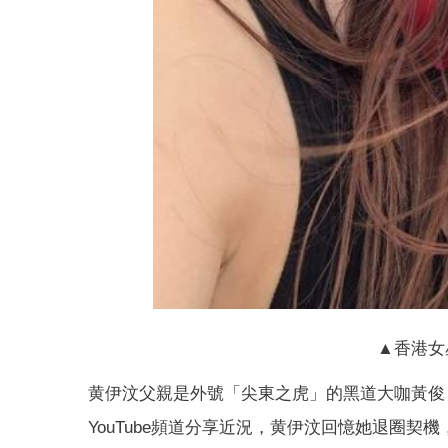
▲香港女
黄伊汶父親是外號「尖東之虎」的黑道大咖黃俊，
YouTube頻道分享近況，黄伊汶回憶她退圈