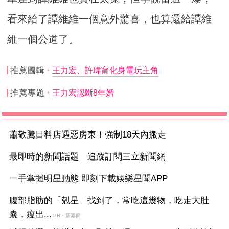
看來給了譚維維一個意外驚喜，也算還給譚維
維一個公道了。
推薦圖輯
王力宏、許瑋甯化身電玩主角
推薦專題
王力宏認斷8年婚
蕭敬騰日料店遇惡房東！強制18天內搬走
最即時的新聞話題 追蹤訂閱三立新聞網
一手掌握明星動態 即刻下載娛樂星聞APP
腹部脂肪的「剋星」找到了，常吃這幾物，吃走大肚
囊，瘦出...
PR・新素簡