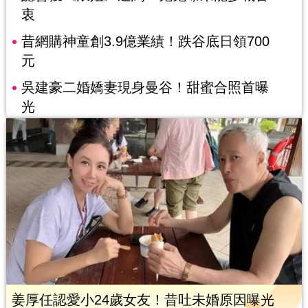
衷
昔網購神童創3.9億業績！跌谷底日領700
元
吳建豪二婚嬌妻現身曼谷！甜蜜合照首曝
光
姜厚任認愛小24歲女友！昔吐未婚原因曝光