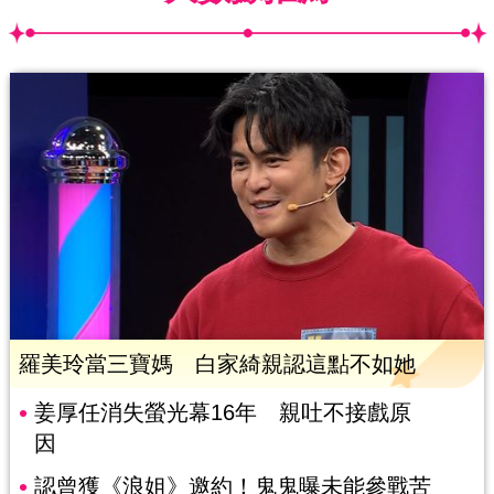
羅美玲當三寶媽 白家綺親認這點不如她
姜厚任消失螢光幕16年 親吐不接戲原
因
認曾獲《浪姐》邀約！鬼鬼曝未能參戰苦