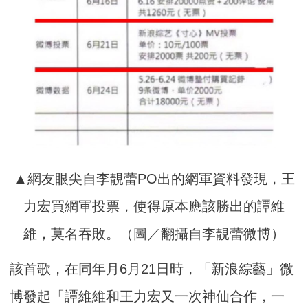
▲網友眼尖自李靚蕾PO出的網軍資料發現，王
力宏買網軍投票，使得原本應該勝出的譚維
維，莫名吞敗。（圖／翻攝自李靚蕾微博）
該首歌，在同年月6月21日時，「新浪綜藝」微
博發起「譚維維和王力宏又一次神仙合作，一