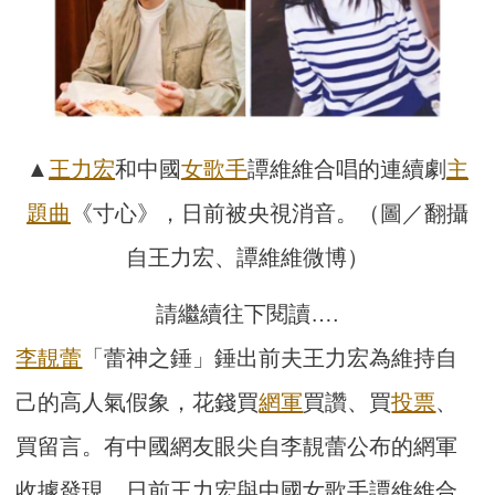
▲
王力宏
和中國
女歌手
譚維維合唱的連續劇
主
題曲
《寸心》，日前被央視消音。（圖／翻攝
自王力宏、譚維維微博）
請繼續往下閱讀….
李靚蕾
「蕾神之錘」錘出前夫王力宏為維持自
己的高人氣假象，花錢買
網軍
買讚、買
投票
、
買留言。有中國網友眼尖自李靚蕾公布的網軍
收據發現，日前王力宏與中國女歌手譚維維合