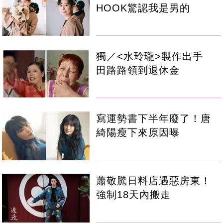
HOOK驚認我是男的
獨／<水玲瓏>製作出手
田路路領到退休金
寫運勢書下半年廢了！唐
綺陽瘦下來原因曝
蕭敬騰日料店遇惡房東！
強制18天內搬走