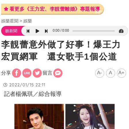
看更多《王力宏、李靚蕾離婚》專題報導
娛樂星聞
娛樂
0:00
0:00
聽新聞
李靚蕾意外做了好事！爆王力
宏買網軍 還女歌手1個公道
A-
A
A+
分享
留言
2022/01/15 22:11
記者楊佩琪／綜合報導