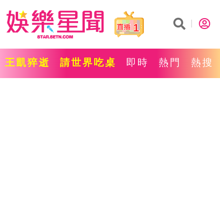
1
王凱猝逝
請世界吃桌
即時
熱門
熱搜