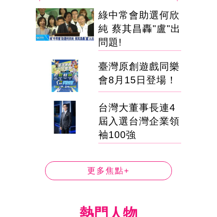
綠中常會助選何欣
純 蔡其昌轟"盧"出
問題!
臺灣原創遊戲同樂
會8月15日登場！
台灣大董事長連4
屆入選台灣企業領
袖100強
更多焦點+
熱門人物