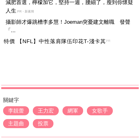
減肥首選，檸檬加它，堅持一週，腰細了，瘦到你懷疑
人生
PR・新素簡
攝影師才爆跳槽李多慧！Joeman突憂建文離職 發聲
「...
特價 【NFL】中性落肩隊伍印花T-淺卡其
PR
關鍵字
李靚蕾
王力宏
網軍
女歌手
主題曲
投票