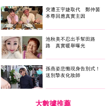
突遭王宇婕取代 鄭仲茵
本尊回應真實主因
池秋美不忍出手幫田路
路 真實暖舉曝光
孫燕姿悲慟現身告別式！
送別摯友化妝師
大數據推薦