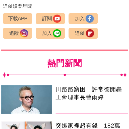
追蹤娛樂星聞
下載APP
訂閱
加入
追蹤
加入
追蹤
熱門新聞
田路路窮困 許常德開轟
工會理事長曹雨婷
突爆家裡超有錢 182萬