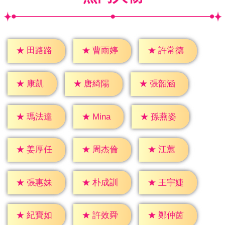
★
田路路
★
曹雨婷
★
許常德
★
康凱
★
唐綺陽
★
張韶涵
★
Mina
★
瑪法達
★
孫燕姿
★
江蕙
★
姜厚任
★
周杰倫
★
張惠妹
★
朴成訓
★
王宇婕
★
紀寶如
★
許效舜
★
鄭仲茵