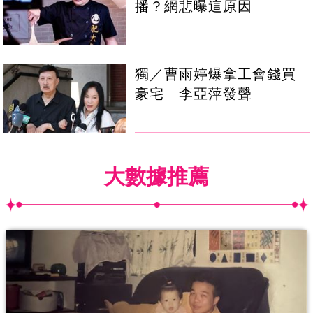
播？網悲曝這原因
獨／曹雨婷爆拿工會錢買
豪宅 李亞萍發聲
大數據推薦