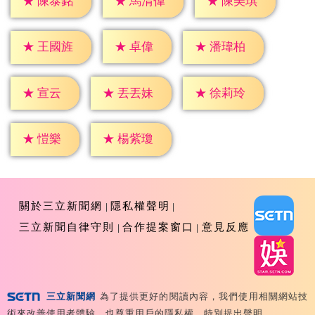
★
陳泰銘
★
馬清偉
★
陳美琪
★
卓偉
★
王國旌
★
潘瑋柏
★
宣云
★
丟丟妹
★
徐莉玲
★
愷樂
★
楊紫瓊
關於三立新聞網
隱私權聲明
三立新聞自律守則
合作提案窗口
意見反應
三立新聞網
為了提供更好的閱讀內容，我們使用相關網站技
Copyright ©2026 Sanlih E-Television All Rights
術來改善使用者體驗，也尊重用戶的隱私權，特別提出聲明。