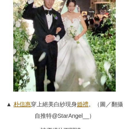
▲
朴信惠
穿上絕美白紗現身
婚禮
。（圖／翻攝
自推特@StarAngel__）