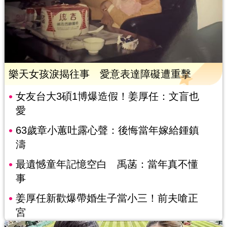
樂天女孩淚揭往事 愛意表達障礙遭重擊
女友台大3碩1博爆造假！姜厚任：文盲也
愛
63歲章小蕙吐露心聲：後悔當年嫁給鍾鎮
濤
最遺憾童年記憶空白 禹菡：當年真不懂
事
姜厚任新歡爆帶婚生子當小三！前夫嗆正
宮