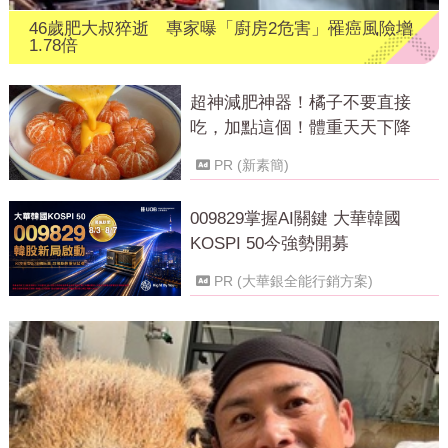
46歲肥大叔猝逝 專家曝「廚房2危害」罹癌風險增
1.78倍
超神減肥神器！橘子不要直接
吃，加點這個！體重天天下降
PR (新素簡)
009829掌握AI關鍵 大華韓國
KOSPI 50今強勢開募
PR (大華銀全能行銷方案)