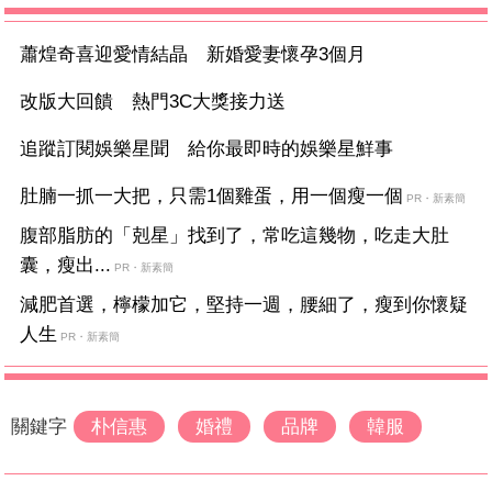
蕭煌奇喜迎愛情結晶 新婚愛妻懷孕3個月
改版大回饋 熱門3C大獎接力送
追蹤訂閱娛樂星聞 給你最即時的娛樂星鮮事
肚腩一抓一大把，只需1個雞蛋，用一個瘦一個
PR・新素簡
腹部脂肪的「剋星」找到了，常吃這幾物，吃走大肚
囊，瘦出...
PR・新素簡
減肥首選，檸檬加它，堅持一週，腰細了，瘦到你懷疑
人生
PR・新素簡
關鍵字
朴信惠
婚禮
品牌
韓服