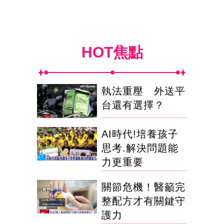
HOT焦點
執法重壓 外送平
台還有選擇？
AI時代!培養孩子
思考.解決問題能
力更重要
關節危機！醫籲完
整配方才有關鍵守
護力