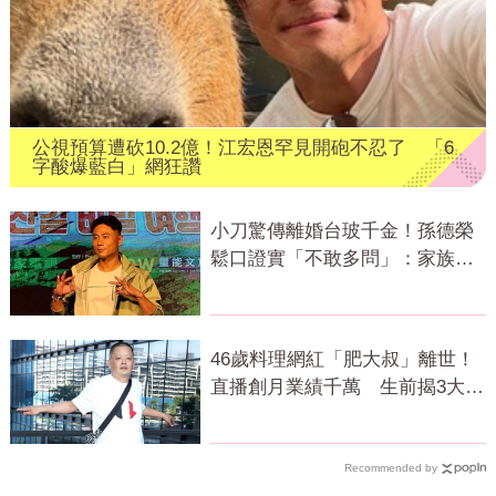
公視預算遭砍10.2億！江宏恩罕見開砲不忍了 「6
字酸爆藍白」網狂讚
小刀驚傳離婚台玻千金！孫德榮
鬆口證實「不敢多問」：家族風
波很大
46歲料理網紅「肥大叔」離世！
直播創月業績千萬 生前揭3大成
功心法
Recommended by