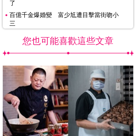
了
百億千金爆婚變 富少尪遭目擊當街吻小
三
您也可能喜歡這些文章