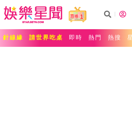
1
針線緣
請世界吃桌
即時
熱門
熱搜