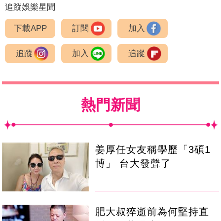
追蹤娛樂星聞
下載APP
訂閱
加入
追蹤
加入
追蹤
熱門新聞
姜厚任女友稱學歷「3碩1
博」 台大發聲了
肥大叔猝逝前為何堅持直