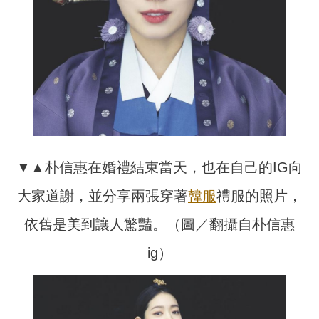
▼▲朴信惠在婚禮結束當天，也在自己的IG向
大家道謝，並分享兩張穿著
韓服
禮服的照片，
依舊是美到讓人驚豔。（圖／翻攝自朴信惠
ig）