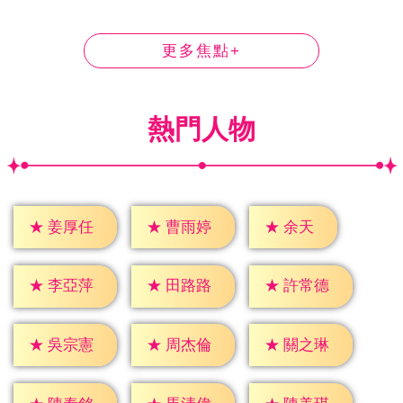
更多焦點+
熱門人物
★
余天
★
姜厚任
★
曹雨婷
★
李亞萍
★
田路路
★
許常德
★
吳宗憲
★
周杰倫
★
關之琳