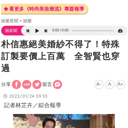
看更多《時尚美妝潮流》專題報導
娛樂星聞
娛樂
0:00
0:00
聽新聞
朴信惠絕美婚紗不得了！特殊
訂製要價上百萬 全智賢也穿
過
A-
A
A+
分享
留言
2022/01/24 09:55
記者林芷卉／綜合報導