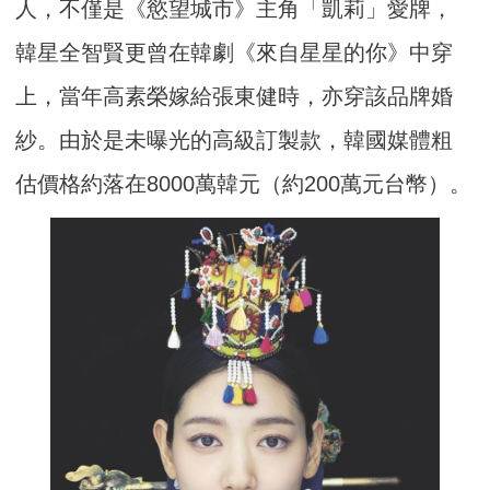
人，不僅是《慾望城市》主角「凱莉」愛牌，
韓星全智賢更曾在韓劇《來自星星的你》中穿
上，當年高素榮嫁給張東健時，亦穿該品牌婚
紗。由於是未曝光的高級訂製款，韓國媒體粗
估價格約落在8000萬韓元（約200萬元台幣）。