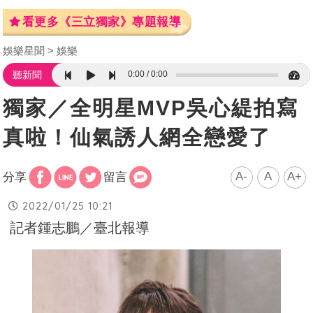
看更多《三立獨家》專題報導
娛樂星聞
娛樂
0:00
0:00
聽新聞
獨家／全明星MVP吳心緹拍寫
真啦！仙氣誘人網全戀愛了
A-
A
A+
分享
留言
2022/01/25 10:21
記者鍾志鵬／臺北報導