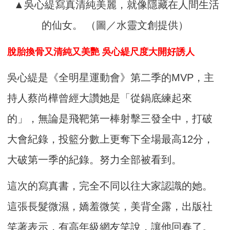
▲吳心緹寫真清純美麗，就像隱藏在人間生活
的仙女。 （圖／水靈文創提供）
脫胎換骨又清純又美艷 吳心緹尺度大開好誘人
吳心緹是《全明星運動會》第二季的MVP，主
持人蔡尚樺曾經大讚她是「從鍋底練起來
的」，無論是飛靶第一棒射擊三發全中，打破
大會紀錄，投籃分數上更奪下全場最高12分，
大破第一季的紀錄。努力全部被看到。
這次的寫真書，完全不同以往大家認識的她。
這張長髮微濕，嬌羞微笑，美背全露，出版社
笑著表示，有高年級網友笑說，讓他回春了。