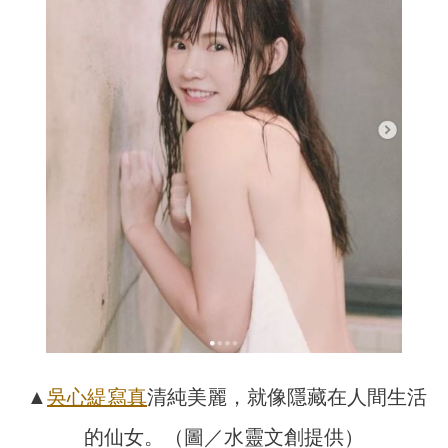
▲
吳心緹
寫真
清純美麗，就像隱藏在人間生活
的仙女。（圖／水靈文創提供）