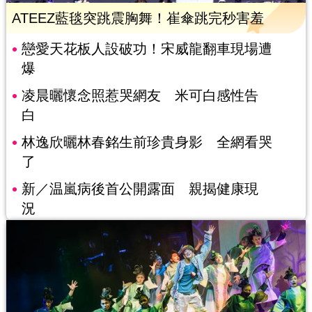
ATEEZ藍毯突跳震胸舞！崔傘跳完秒害羞
戀愛天花板人設破功！宋威龍翻車現場遭
爆
凌晨曬懷念照惹哭網友 米可白感性告
白
林逸欣曬林春銘生前珍貴身影 全網看哭
了
新／温嵐病後首公開露面 親揭健康現
況