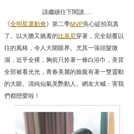
請繼續往下閱讀….
《
全明星運動會
》第二季
MVP
吳心緹拍寫真
了。以大膽又嬌羞的
比基尼
穿著，完全顛覆以
往的風格，令人大開眼界。尤其一張頭髮微
濕，近乎全裸，胸前只拎著一條白浴巾，美背
全部被看光光，青春美麗的臉龐有著一雙靈動
的大眼。清純仙氣美艷動人。網友大喊：害我
們都戀愛啦！