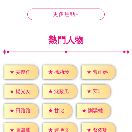
更多焦點+
熱門人物
★
姜厚任
★
徐莉玲
★
曹雨婷
★
安迪
★
楊光友
★
沈政男
★
甘比
★
田路路
★
劉鑾雄
★
陳凱韻
★
連勝文
★
蔡依珊