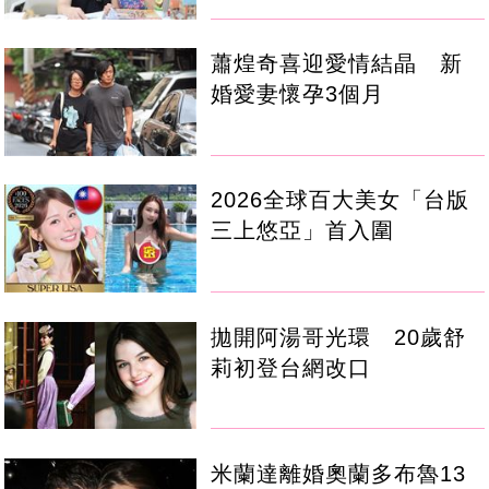
蕭煌奇喜迎愛情結晶 新
婚愛妻懷孕3個月
2026全球百大美女「台版
三上悠亞」首入圍
拋開阿湯哥光環 20歲舒
莉初登台網改口
米蘭達離婚奧蘭多布魯13