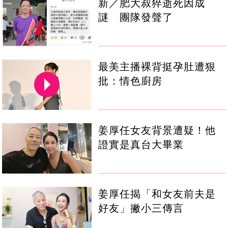
新／肥大叔猝逝死因成
謎 團隊發聲了
最美主播裸背挺孕肚遭狠
批：情色廚房
姜厚任女友背景遭疑！他
證實是真台大畢業
姜厚任揭「和女友前夫是
好友」撇小三傳言