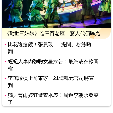
《勸世三姊妹》進軍百老匯 驚人代價曝光
比花還搶鏡！張員瑛「1提問」粉絲嗨
翻
經紀人車內強吻女星挨告！最終栽在錄音
檔
李茂珍槓上前東家 21億韓元官司將宣
判
獨／曹雨婷狂遭查水表！周遊李朝永發聲
了