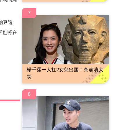
7
納豆還
容也將在
楊千霈一人扛2女兒出國！突崩潰大
哭
8