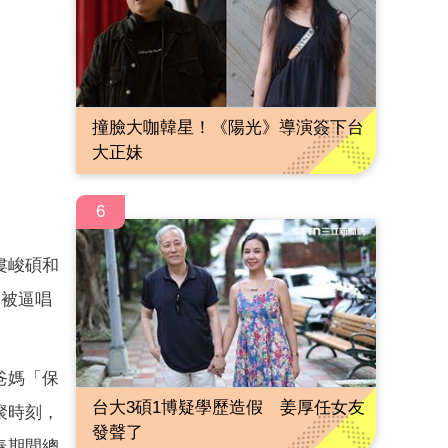
撞臉大咖韓星！《陽光》導演簽下台
大正妹
6
婁峻碩和
人被逼唱
爸媽「保
台大3碩1博疑學歷造假 姜厚任女友
聚時刻，
發聲了
春期間總