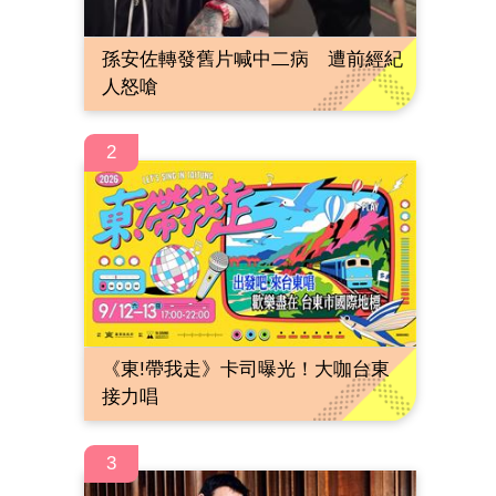
孫安佐轉發舊片喊中二病 遭前經紀
人怒嗆
2
《東!帶我走》卡司曝光！大咖台東
接力唱
3