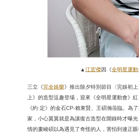
▲
江宏傑
因《
全明星運動
三立《
完全娛樂
》推出除夕特別節目〈完娛初上
上》的造型逗趣登場，迎來《全明星運動會》紅
《約·定》的金石CP-賴東賢、王碩瀚蒞臨。
家，小心翼翼就是為讓復古造型在開錄時才曝光
情的婁峻碩以為遇見了奇怪的人，害怕到連正眼