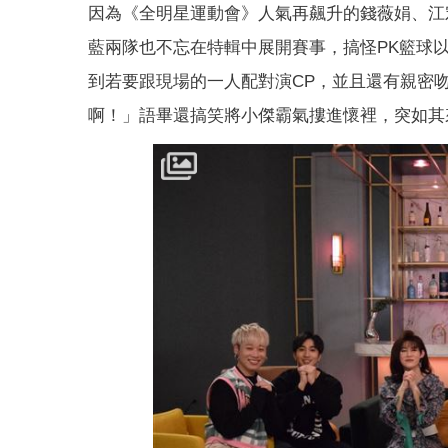
因為《全明星運動會》人氣再飆升的錢薇娟、江
藍兩隊也不忘在特輯中展開賽事，搞怪PK籃球
到若要跟現場的一人配對演CP，並且還有親密
啊！」語畢還搞笑將小傑霸氣摟進懷裡，突如其