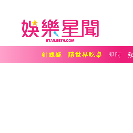
針線緣
請世界吃桌
即時