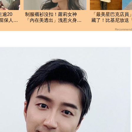
主逾20
制服襯衫沒扣！蘿莉女神
「最美星巴克店員
當保人」
「內在美透出」洩惹火身材
藏了！比基尼放送
開
掀6萬粉驚呼
奶」千萬人搶看
Recommend