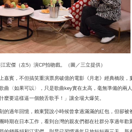
與江宏傑（左5）演CP拍吻戲。（圖／三立提供）
上嘉賓，不但搞笑重演票房破億的電影《月老》經典橋段，
歌曲〈如果可以〉，只是歌曲key實在太高，毫無準備的兩
什麼要這樣逼一個饒舌歌手！」讓全場大爆笑。
刻的過年回憶，賴東賢說小時候曾拿過滿滿的紅包，但卻被
團時期在日本工作，看到台灣的親友們都在社群分享過年歡
員的錢薇娟和江宏傑，則早已習慣過年只放短短兩三天，新