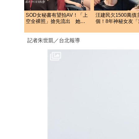
SOD女秘書有望拍AV！「上
汪建民欠1500萬債
空全裸照」搶先流出 她認
個！8年神秘女友「
了：上班7個月沒男友
遭討債 一度想不
記者朱世凱／台北報導