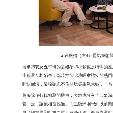
▲錢薇娟（左4）霸氣喊想
而韋禮安及五堅情的婁峻碩和小賴也是特輯的座
小賴還互相陷害，臨時推彼此演唱韋禮安的熱門
到快崩潰，婁峻碩忍不住開玩笑生氣大喊，「為
趁著除夕特輯相聚的機會，大夥也分享了印象深
管」走，讓他相當難過。而王碩瀚則想到以前樂
自己卻在異鄉打拚而感到有些孤獨。而身為運動