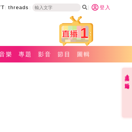
YT
threads
登入
1
音樂
專題
影音
節目
圖輯
直播✦活動