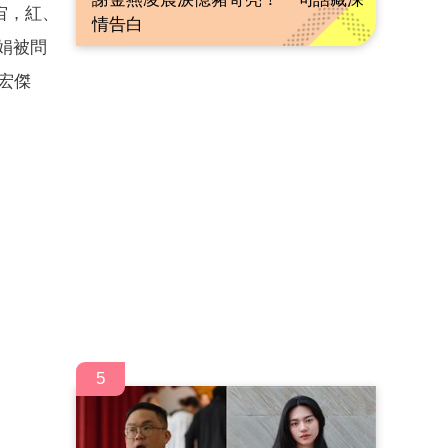
宙，紅、
情告白
娟被問
宏傑
5