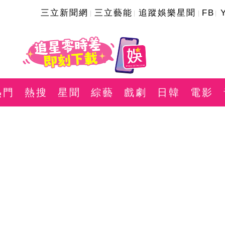
三立新聞網
三立藝能
追蹤娛樂星聞
FB
熱門
熱搜
星聞
綜藝
戲劇
日韓
電影