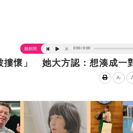
0:00
0:00
聽新聞
被摟懷」 她大方認：想湊成一
A-