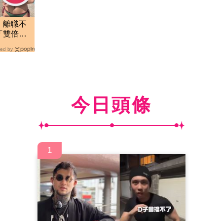
」離職不
「雙倍牛
ed by
今日頭條
1