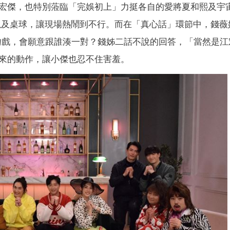
宏傑，也特別蒞臨「完娛初上」力挺各自的愛將夏和熙及宇
以及桌球，讓現場熱鬧到不行。而在「真心話」環節中，錢薇
吻戲，會願意跟誰湊一對？錢姊二話不說的回答，「當然是江
來的動作，讓小傑也忍不住害羞。