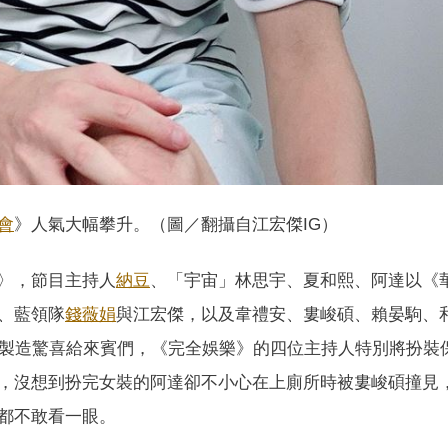
會
》人氣大幅攀升。（圖／翻攝自江宏傑IG）
〉，節目主持人
納豆
、「宇宙」林思宇、夏和熙、阿達以《
、藍領隊
錢薇娟
與江宏傑，以及韋禮安、婁峻碩、賴晏駒、和
為了製造驚喜給來賓們，《完全娛樂》的四位主持人特別將扮裝
，沒想到扮完女裝的阿達卻不小心在上廁所時被婁峻碩撞見
都不敢看一眼。