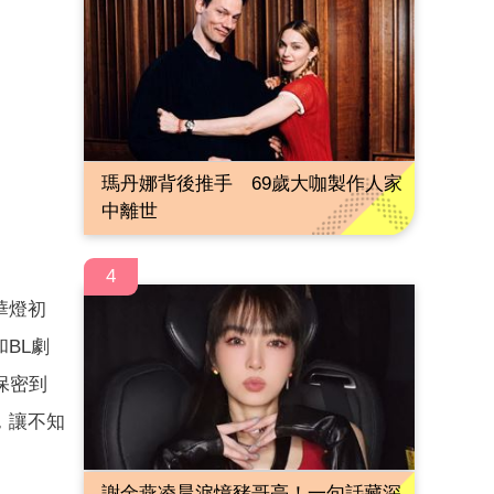
瑪丹娜背後推手 69歲大咖製作人家
中離世
4
華燈初
BL劇
保密到
，讓不知
謝金燕凌晨淚憶豬哥亮！一句話藏深