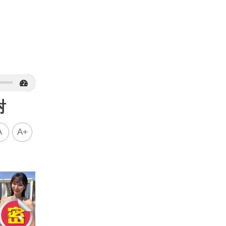
對
A
A+