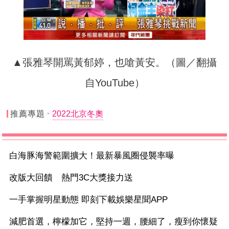
▲張雅琴開罵黃郁婷，也嗆黃安。（圖／翻攝
自YouTube）
推薦專題
2022北京冬奧
白海豚海警範圍擴大！最新暴風圈侵襲率曝
改版大回饋 熱門3C大獎接力送
一手掌握明星動態 即刻下載娛樂星聞APP
減肥首選，檸檬加它，堅持一週，腰細了，瘦到你懷疑