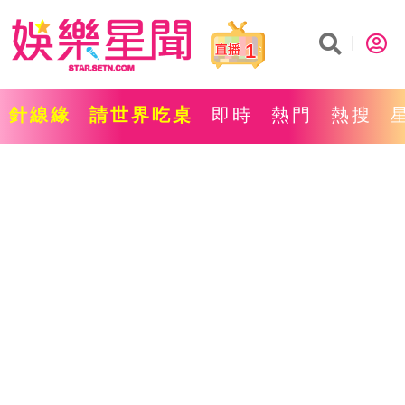
1
針線緣
請世界吃桌
即時
熱門
熱搜