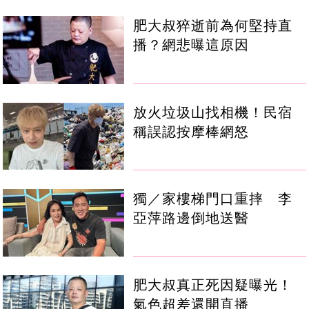
肥大叔猝逝前為何堅持直
播？網悲曝這原因
放火垃圾山找相機！民宿
稱誤認按摩棒網怒
獨／家樓梯門口重摔 李
亞萍路邊倒地送醫
肥大叔真正死因疑曝光！
氣色超差還開直播