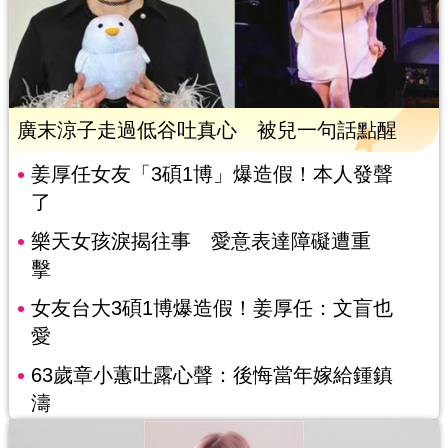
廣末涼子走過低谷吐真心 被兒一句話點醒
姜厚任女友「3碩1博」爆造假！本人發聲
了
樂天女孩淚揭往事 愛意表達障礙遭重
擊
女友台大3碩1博爆造假！姜厚任：文盲也
愛
63歲章小蕙吐露心聲：後悔當年嫁給鍾鎮
濤