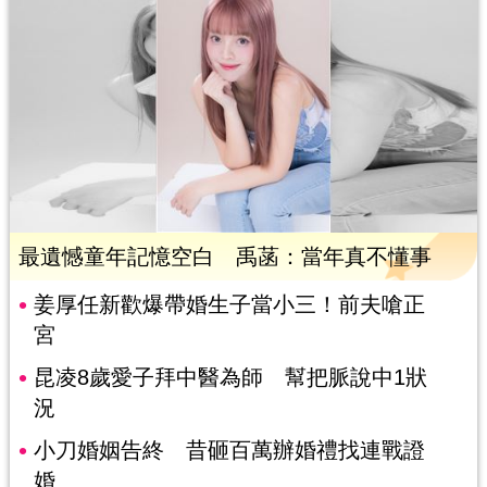
最遺憾童年記憶空白 禹菡：當年真不懂事
姜厚任新歡爆帶婚生子當小三！前夫嗆正
宮
昆凌8歲愛子拜中醫為師 幫把脈說中1狀
況
小刀婚姻告終 昔砸百萬辦婚禮找連戰證
婚