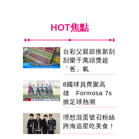
HOT焦點
台彩父親節推新刮
刮樂千萬頭獎超
「爸」氣
8國球員齊聚高
雄 Formosa 7s
掀足球熱潮
理想混蛋號召粉絲
跨海追星吃美食！