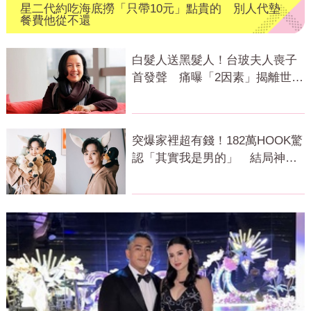
星二代約吃海底撈「只帶10元」點貴的 別人代墊
餐費他從不還
白髮人送黑髮人！台玻夫人喪子
首發聲 痛曝「2因素」揭離世真
相
突爆家裡超有錢！182萬HOOK驚
認「其實我是男的」 結局神反
轉網傻眼