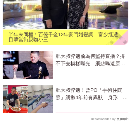
半年未同框！百億千金12年豪門婚變調 富少尪遭
目擊當街親吻小三
肥大叔猝逝前為何堅持直播？撐
不下去模樣曝光 網悲曝這原因
才變粉絲
肥大叔猝逝！曾PO「手術住院
照」網揪4年前有異狀 身形「對
比照」曝光
Recommended by