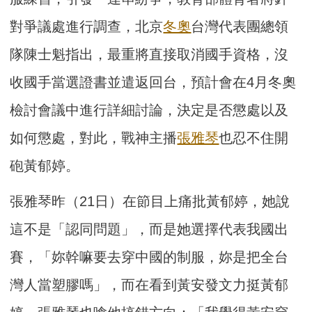
對爭議處進行調查，北京
冬奧
台灣代表團總領
隊陳士魁指出，最重將直接取消國手資格，沒
收國手當選證書並遣返回台，預計會在4月冬奧
檢討會議中進行詳細討論，決定是否懲處以及
如何懲處，對此，戰神主播
張雅琴
也忍不住開
砲黃郁婷。
張雅琴昨（21日）在節目上痛批黃郁婷，她說
這不是「認同問題」，而是她選擇代表我國出
賽，「妳幹嘛要去穿中國的制服，妳是把全台
灣人當塑膠嗎」，而在看到黃安發文力挺黃郁