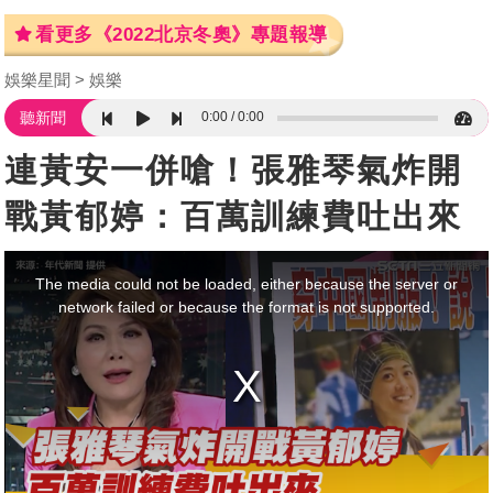
看更多《2022北京冬奧》專題報導
娛樂星聞
娛樂
0:00
0:00
聽新聞
連黃安一併嗆！張雅琴氣炸開
戰黃郁婷：百萬訓練費吐出來
This
is
a
The media could not be loaded, either because the server or
modal
window.
network failed or because the format is not supported.