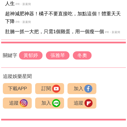
人生
PR・新素簡
超神減肥神器！橘子不要直接吃，加點這個！體重天天
下降
PR・新素簡
肚腩一抓一大把，只需1個雞蛋，用一個瘦一個
PR・新素簡
關鍵字
黃郁婷
張雅琴
冬奧
追蹤娛樂星聞
下載APP
訂閱
加入
追蹤
加入
追蹤