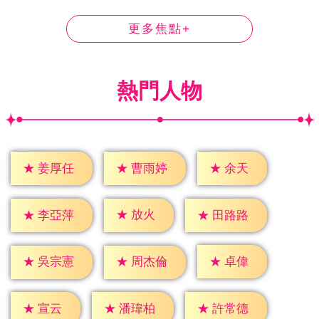
更多焦點+
熱門人物
★
余天
★
姜厚任
★
曹雨婷
★
放火
★
李亞萍
★
田路路
★
卓偉
★
吳宗憲
★
周杰倫
★
宣云
★
潘瑋柏
★
許常德