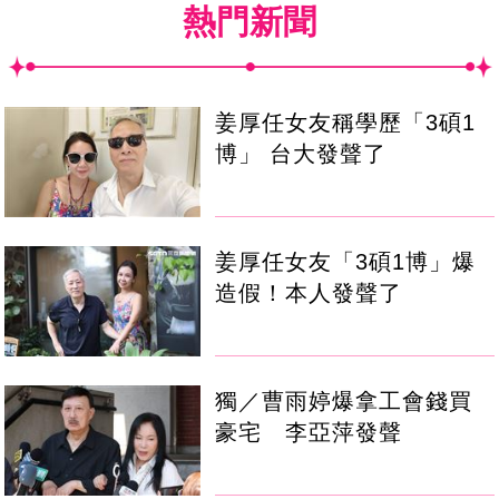
熱門新聞
姜厚任女友稱學歷「3碩1
博」 台大發聲了
姜厚任女友「3碩1博」爆
造假！本人發聲了
獨／曹雨婷爆拿工會錢買
豪宅 李亞萍發聲