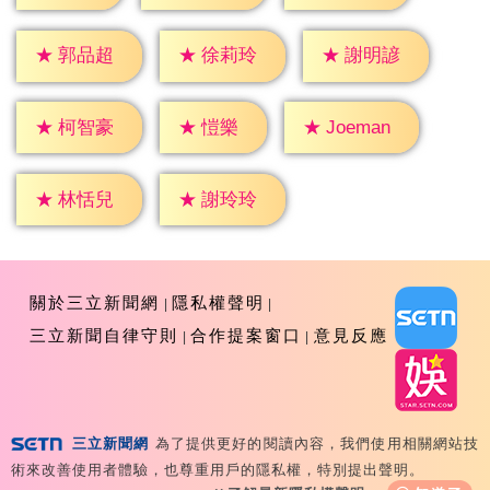
★
郭品超
★
徐莉玲
★
謝明諺
★
愷樂
★
柯智豪
★
Joeman
★
林恬兒
★
謝玲玲
關於三立新聞網
隱私權聲明
三立新聞自律守則
合作提案窗口
意見反應
三立新聞網
為了提供更好的閱讀內容，我們使用相關網站技
Copyright ©2026 Sanlih E-Television All Rights
術來改善使用者體驗，也尊重用戶的隱私權，特別提出聲明。
Reserved 版權所有 盜用必究 台北市內湖區舊宗路一段159