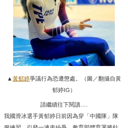
▲
黃郁婷
爭議行為恐遭懲處。（圖／翻攝自黃
郁婷IG）
請繼續往下閱讀….
我國滑冰選手黃郁婷日前因為穿「中國隊」隊
服練習，引發一連串紛爭，教育部體育署將針