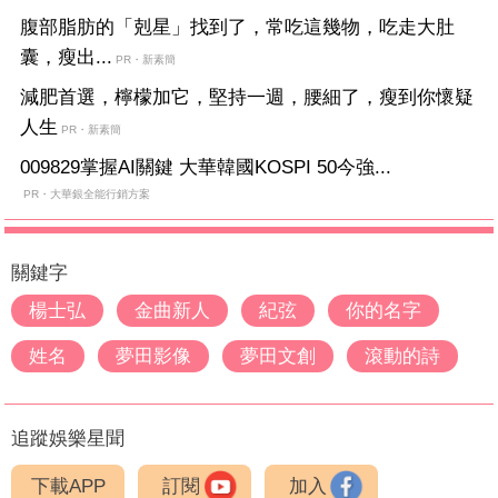
腹部脂肪的「剋星」找到了，常吃這幾物，吃走大肚
囊，瘦出...
PR・新素簡
減肥首選，檸檬加它，堅持一週，腰細了，瘦到你懷疑
人生
PR・新素簡
009829掌握AI關鍵 大華韓國KOSPI 50今強...
PR・大華銀全能行銷方案
關鍵字
楊士弘
金曲新人
紀弦
你的名字
姓名
夢田影像
夢田文創
滾動的詩
追蹤娛樂星聞
下載APP
訂閱
加入