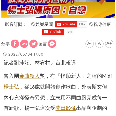
影音訂閱：
◎
娛樂星聞
◎
祝你健康
A-
A
A+
分享
留言
2022/03/04 17:00
記者劉沛妘、林宥村／台北報導
曾入圍
金曲新人
獎，有「怪胎新人」之稱的
Midi
楊士弘
，從
歲就開始創作歌曲，外表斯文但
16
內心充滿怪奇異想，立志用不同曲風完成每一
首新歌。楊士弘這次受
夢田影像
出品與企劃的