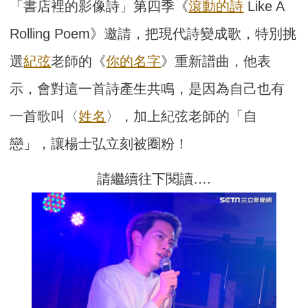
「書店裡的影像詩」第四季《
滾動的詩
Like A
Rolling Poem》邀請，把現代詩變成歌，特別挑
選
紀弦
老師的《
你的名字
》重新譜曲，他表
示，會對這一首詩產生共鳴，是因為自己也有
一首歌叫〈
姓名
〉，加上紀弦老師的「自
戀」，讓楊士弘立刻被圈粉！
請繼續往下閱讀….