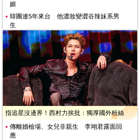
媚
韓團連5年來台 他濃妝變澀谷辣妹系男
生
指追星沒邊界！西村力挨批：獨厚國外粉絲
傳離婚檢場、女兒非親生 李翊君露面回
應