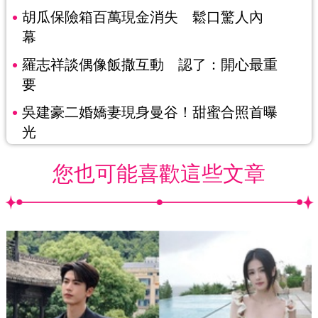
胡瓜保險箱百萬現金消失 鬆口驚人內
幕
羅志祥談偶像飯撒互動 認了：開心最重
要
吳建豪二婚嬌妻現身曼谷！甜蜜合照首曝
光
您也可能喜歡這些文章