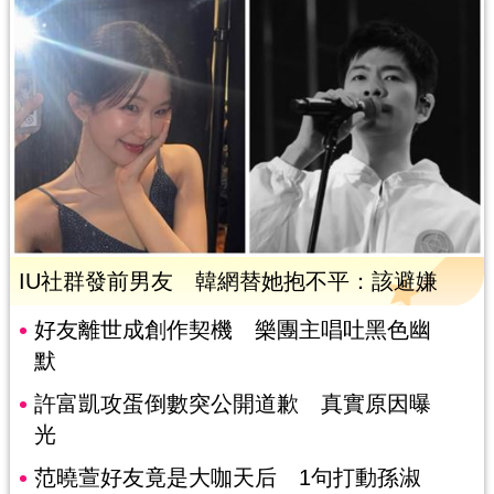
IU社群發前男友 韓網替她抱不平：該避嫌
好友離世成創作契機 樂團主唱吐黑色幽
默
許富凱攻蛋倒數突公開道歉 真實原因曝
光
范曉萱好友竟是大咖天后 1句打動孫淑