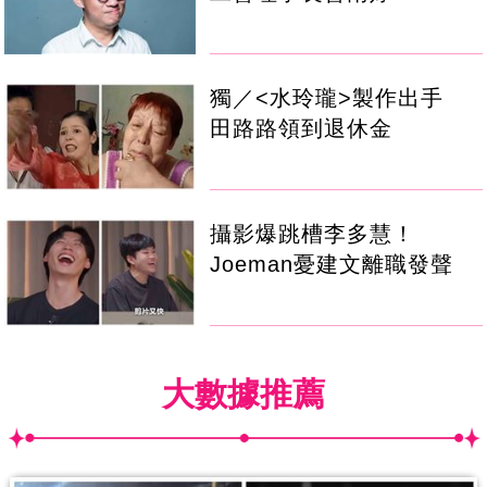
獨／<水玲瓏>製作出手
田路路領到退休金
攝影爆跳槽李多慧！
Joeman憂建文離職發聲
大數據推薦