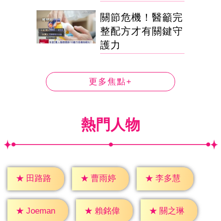
關節危機！醫籲完
整配方才有關鍵守
護力
更多焦點+
熱門人物
★
田路路
★
曹雨婷
★
李多慧
★
賴銘偉
★
關之琳
★
Joeman