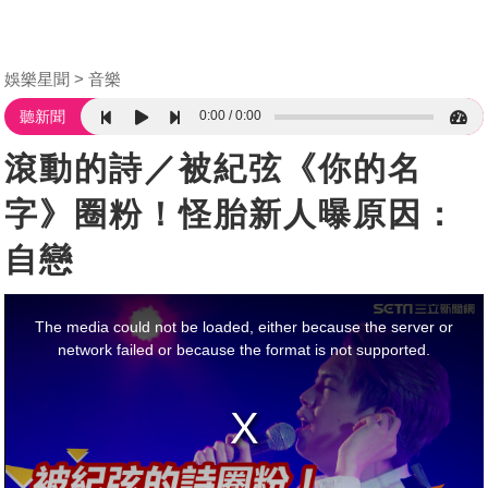
娛樂星聞
音樂
0:00
0:00
聽新聞
滾動的詩／被紀弦《你的名
字》圈粉！怪胎新人曝原因：
自戀
This
is
a
The media could not be loaded, either because the server or
modal
window.
network failed or because the format is not supported.