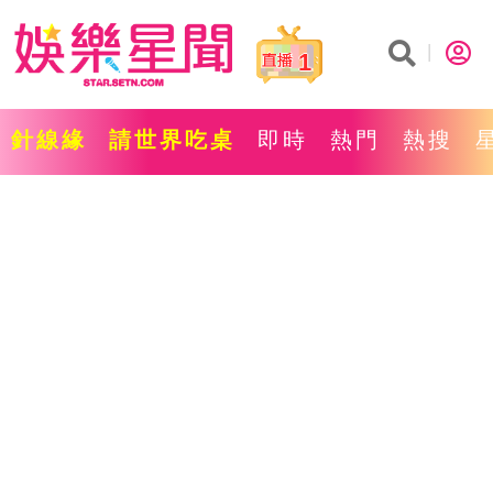
1
針線緣
請世界吃桌
即時
熱門
熱搜