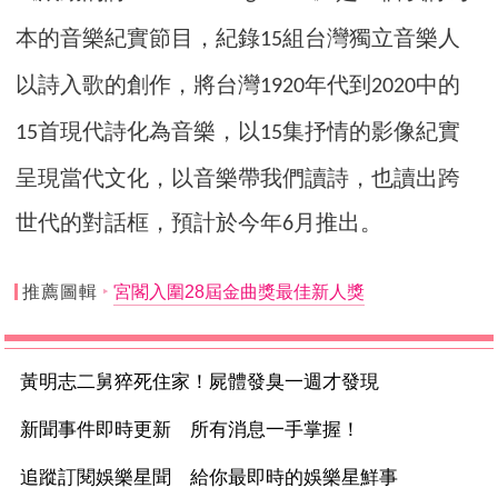
本的音樂紀實節目，紀錄
組台灣獨立音樂人
15
以詩入歌的創作，將台灣
年代到
中的
1920
2020
首現代詩化為音樂，以
集抒情的影像紀實
15
15
呈現當代文化，以音樂帶我們讀詩，也讀出跨
世代的對話框，預計於今年
月推出。
6
推薦圖輯
宮閣入圍28屆金曲獎最佳新人獎
黃明志二舅猝死住家！屍體發臭一週才發現
新聞事件即時更新 所有消息一手掌握！
追蹤訂閱娛樂星聞 給你最即時的娛樂星鮮事