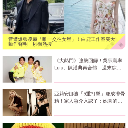
昔遭爆張凌赫「唯一交往女星」！白鹿工作室突大
動作聲明 秒衝熱搜
《大熱門》強勢回歸！吳宗憲率
Lulu、陳漢典再合體 週末綜藝
大戰開打
亞莉安娜遭「5重打擊」瘦成排骨
精！家人急介入認了：她真的不
好