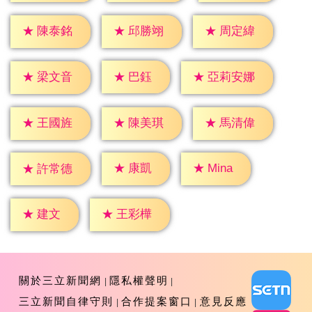
★
陳泰銘
★
邱勝翊
★
周定緯
★
巴鈺
★
梁文音
★
亞莉安娜
★
王國旌
★
陳美琪
★
馬清偉
★
康凱
★
Mina
★
許常德
★
建文
★
王彩樺
關於三立新聞網
隱私權聲明
三立新聞自律守則
合作提案窗口
意見反應