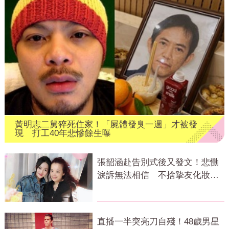
黃明志二舅猝死住家！「屍體發臭一週」才被發
現 打工40年悲慘餘生曝
張韶涵赴告別式後又發文！悲慟
淚訴無法相信 不捨摯友化妝師
逝世
直播一半突亮刀自殘！48歲男星