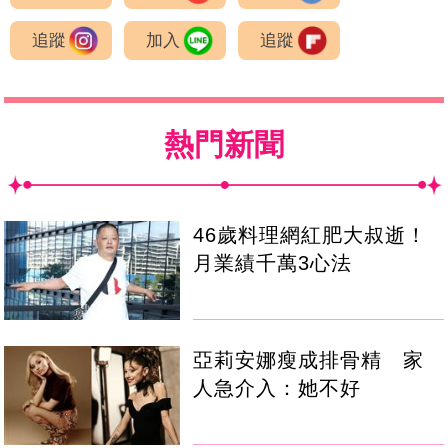
追蹤
加入
追蹤
熱門新聞
46歲料理網紅肥大叔逝！
月業績千萬3心法
亞莉安娜瘦成排骨精 家
人急介入：她不好