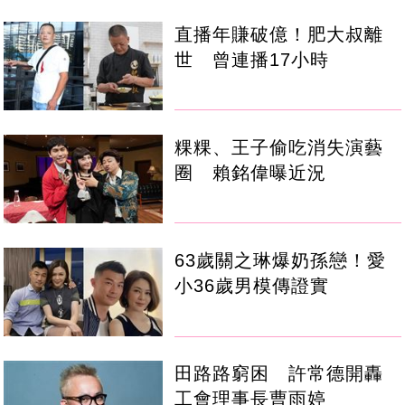
直播年賺破億！肥大叔離
世 曾連播17小時
粿粿、王子偷吃消失演藝
圈 賴銘偉曝近況
63歲關之琳爆奶孫戀！愛
小36歲男模傳證實
田路路窮困 許常德開轟
工會理事長曹雨婷