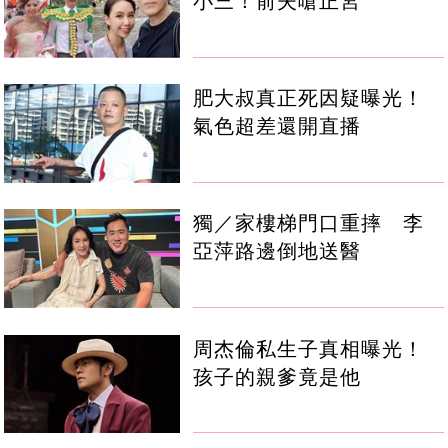
小三！前夫嗆正宮
肥大叔真正死因疑曝光！
氣色超差還開直播
獨／家樓梯門口重摔 李
亞萍路邊倒地送醫
周杰倫私生子真相曝光！
孩子的親爹竟是他