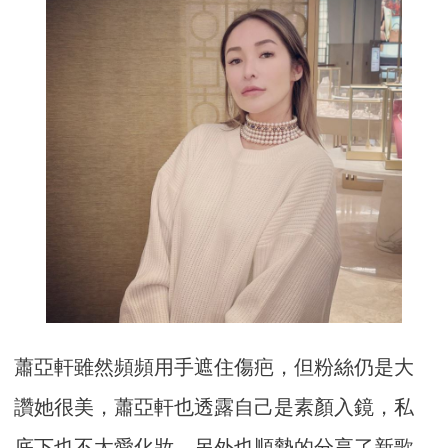
蕭亞軒雖然頻頻用手遮住傷疤，但粉絲仍是大
讚她很美，蕭亞軒也透露自己是素顏入鏡，私
底下也不太愛化妝，另外也順勢的分享了新歌