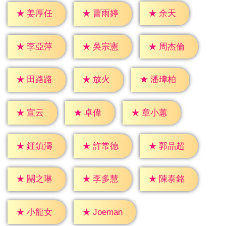
★
余天
★
姜厚任
★
曹雨婷
★
李亞萍
★
吳宗憲
★
周杰倫
★
放火
★
田路路
★
潘瑋柏
★
宣云
★
卓偉
★
章小蕙
★
鍾鎮濤
★
許常德
★
郭品超
★
關之琳
★
李多慧
★
陳泰銘
★
小龍女
★
Joeman