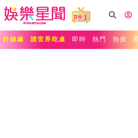
1
針線緣
請世界吃桌
即時
熱門
熱搜