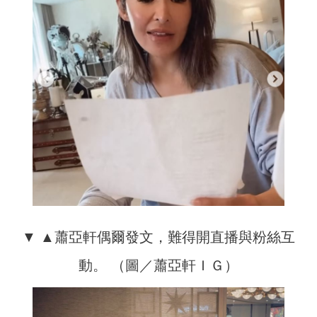
▼ ▲蕭亞軒偶爾發文，難得開直播與粉絲互
動。 （圖／蕭亞軒ＩＧ）