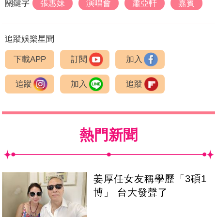
關鍵字
張惠妹
演唱會
蕭亞軒
嘉賓
追蹤娛樂星聞
下載APP
訂閱
加入
追蹤
加入
追蹤
熱門新聞
姜厚任女友稱學歷「3碩1
博」 台大發聲了