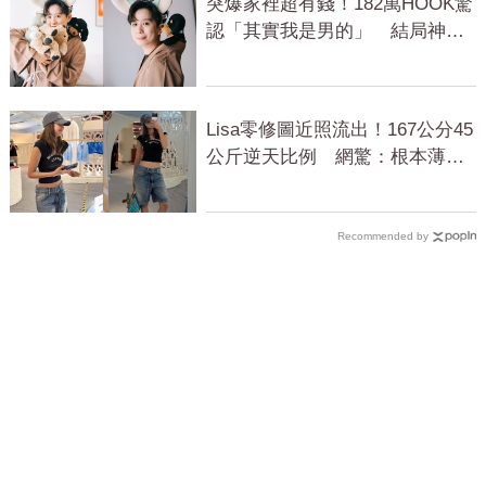
突爆家裡超有錢！182萬HOOK驚
認「其實我是男的」 結局神反
轉網傻眼
Lisa零修圖近照流出！167公分45
公斤逆天比例 網驚：根本薄到
快消失
Recommended by