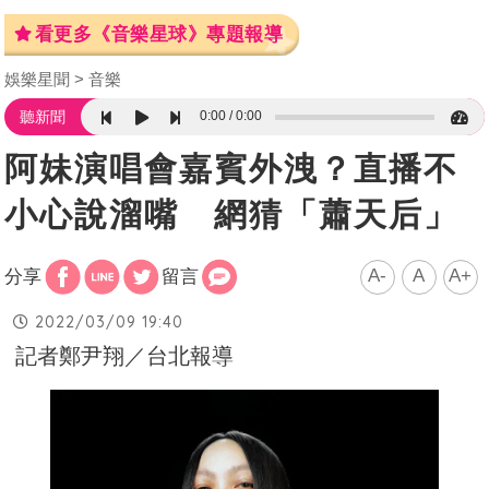
看更多《音樂星球》專題報導
娛樂星聞
音樂
0:00
0:00
聽新聞
阿妹演唱會嘉賓外洩？直播不
小心說溜嘴 網猜「蕭天后」
A-
A
A+
分享
留言
2022/03/09 19:40
記者鄭尹翔／台北報導