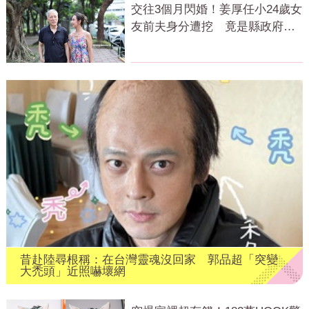
交往3個月閃婚！姜厚任小24歲女
友前夫身分遭挖 竟是縣政府高
官
昔赴陸尋根稱：在台灣靈魂沒回家 郭品超「突變
大禿頭」近照嚇壞網