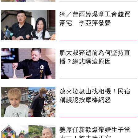
獨／曹雨婷爆拿工會錢買
豪宅 李亞萍發聲
肥大叔猝逝前為何堅持直
播？網悲曝這原因
放火垃圾山找相機！民宿
稱誤認按摩棒網怒
姜厚任新歡爆帶婚生子當