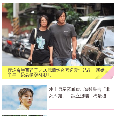
蕭煌奇半百得子／50歲蕭煌奇喜迎愛情結晶 新婚
半年「愛妻懷孕3個月」
本土男星罹腦瘤...遭醫警告「非
死即殘」 認立遺囑：盡最後心
力