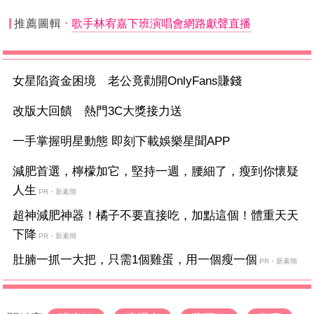
推薦圖輯
歌手林宥嘉下班演唱會網路獻聲直播
女星陷資金困境 老公竟勸開OnlyFans賺錢
改版大回饋 熱門3C大獎接力送
一手掌握明星動態 即刻下載娛樂星聞APP
減肥首選，檸檬加它，堅持一週，腰細了，瘦到你懷疑
人生
PR・新素簡
超神減肥神器！橘子不要直接吃，加點這個！體重天天
下降
PR・新素簡
肚腩一抓一大把，只需1個雞蛋，用一個瘦一個
PR・新素簡