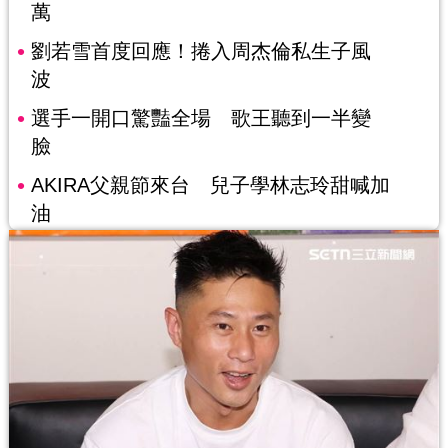
萬
劉若雪首度回應！捲入周杰倫私生子風
波
選手一開口驚豔全場 歌王聽到一半變
臉
AKIRA父親節來台 兒子學林志玲甜喊加
油