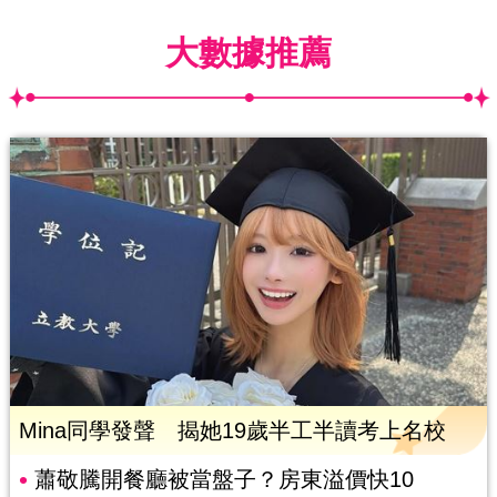
大數據推薦
Mina同學發聲 揭她19歲半工半讀考上名校
蕭敬騰開餐廳被當盤子？房東溢價快10