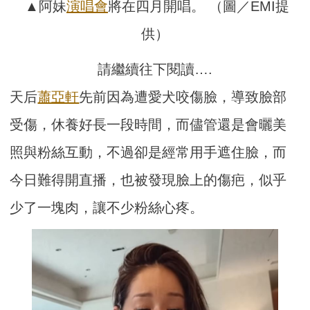
▲阿妹
演唱會
將在四月開唱。 （圖／EMI提
供）
請繼續往下閱讀….
天后
蕭亞軒
先前因為遭愛犬咬傷臉，導致臉部
受傷，休養好長一段時間，而儘管還是會曬美
照與粉絲互動，不過卻是經常用手遮住臉，而
今日難得開直播，也被發現臉上的傷疤，似乎
少了一塊肉，讓不少粉絲心疼。