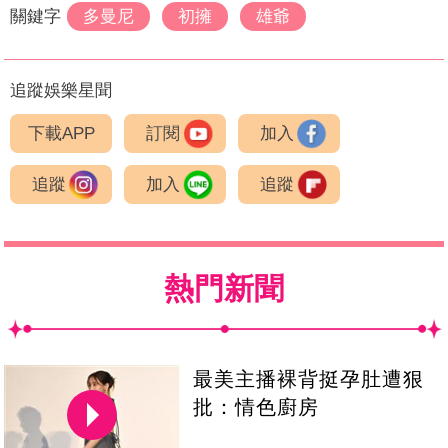
關鍵字
多曼尼
初擁
雄爺
追蹤娛樂星聞
下載APP
訂閱
加入
追蹤
加入
追蹤
熱門新聞
最美主播裸背挺孕肚遭狠
批：情色廚房