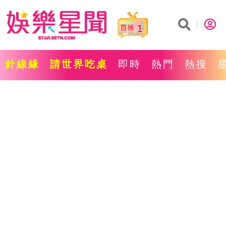
1
針線緣
請世界吃桌
即時
熱門
熱搜