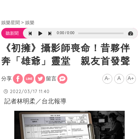
娛樂星聞
娛樂
0:00
0:00
聽新聞
《初擁》攝影師喪命！昔夥伴
奔「雄爺」靈堂 親友首發聲
A-
A
A+
分享
留言
2022/03/17 11:40
記者林明柔／台北報導