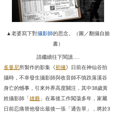
▲老婆寫下對
攝影師
的思念。（圖／翻攝自臉
書）
請繼續往下閱讀….
多曼尼
所製作的影集《
初擁
》日前在神仙谷拍
攝時，不幸發生攝影師與收音師不慎跌落溪谷
身亡的憾事，引來外界高度關注，其中38歲黃
姓攝影師「
雄爺
」在幕後工作闖蕩多年，家屬
日前忍痛替他發出最後一張「通告單」，將於3