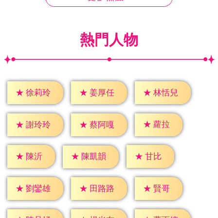
熱門人物
★
徐莉玲
★
姜厚任
★
林恬兒
★
蘿拉
★
謝玲玲
★
蔡阿嘎
★
陳沂
★
甘比
★
陳凱韻
★
賢哥
★
劉鑾雄
★
田路路