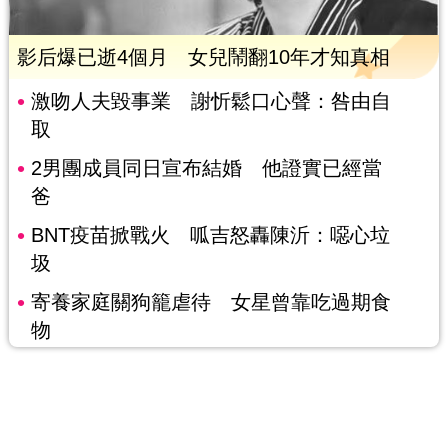
影后爆已逝4個月 女兒鬧翻10年才知真相
激吻人夫毀事業 謝忻鬆口心聲：咎由自
取
2男團成員同日宣布結婚 他證實已經當
爸
BNT疫苗掀戰火 呱吉怒轟陳沂：噁心垃
圾
寄養家庭關狗籠虐待 女星曾靠吃過期食
物