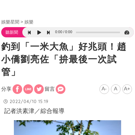
娛樂星聞
娛樂
0:00
0:00
聽新聞
釣到「一米大魚」好兆頭！趙
小僑劉亮佐「拚最後一次試
管」
A-
A
A+
分享
留言
2022/04/10 15:19
記者洪素津／綜合報導