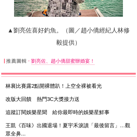
▲劉亮佐喜好釣魚。（圖／趙小僑經紀人林修
毅提供）
推薦圖輯
劉亮佐、趙小僑甜蜜辦婚宴！
林襄比賽露2點開裸體趴！上空全裸被看光
改版大回饋 熱門3C大獎接力送
追蹤訂閱娛樂星聞 給你最即時的娛樂星鮮事
王凱《百味》出國退場！夏宇禾淚讀「最後留言」…觀
眾全鼻...