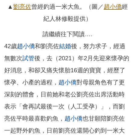
▲
劉亮佐
曾經釣過一米大魚。（圖／
趙小僑
經
紀人林修毅提供）
請繼續往下閱讀….
42歲
趙小僑
和劉亮佐
結婚
後，努力求子，經過
無數次
試管
後，去（2021）年2月先迎來懷孕的
好消息，和卻又痛失懷胎16週的寶寶，經歷了
懷孕、小產的過程，
趙小僑
對母親角色有了更
深刻的體會，日前她和老公劉亮佐出席活動時
表示「會再試最後一次（人工受孕）」，而劉
亮佐平時最喜歡釣魚，
趙小僑
也甘願陪劉亮佐
一起野外釣魚，日前劉亮佐還開心釣到一米大