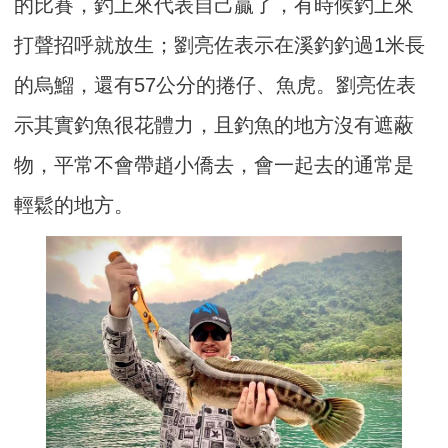
的比賽，釣上來代表自己贏了，有時候釣上來
打聲招呼就放生；劉亮佐表示在溪釣釣過1米長
的烏鰡，還有57公分的捲仔、魚虎。劉亮佐表
示其實釣魚很花體力，且釣魚的地方沒有遮蔽
物，平常不會帶趙小僑去，會一起去的通常是
輕鬆的地方。