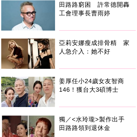
田路路窮困 許常德開轟
工會理事長曹雨婷
亞莉安娜瘦成排骨精 家
人急介入：她不好
姜厚任小24歲女友智商
146！獲台大3碩博士
獨／<水玲瓏>製作出手
田路路領到退休金