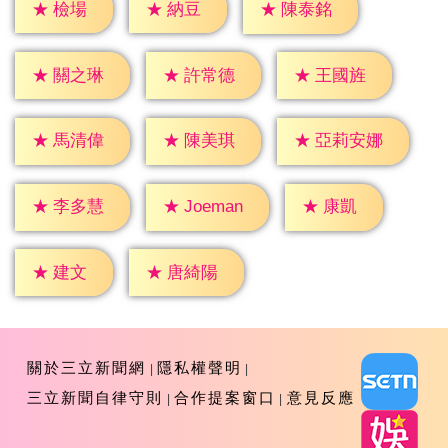
★
檢場
★
納豆
★
陳泰銘
★
關之琳
★
許常德
★
王國旌
★
馬清偉
★
陳美琪
★
亞莉安娜
★
康凱
★
李多慧
★
Joeman
★
建文
★
唐綺陽
關於三立新聞網
隱私權聲明
三立新聞自律守則
合作提案窗口
意見反應