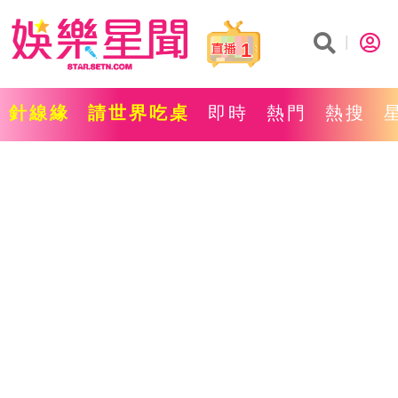
1
針線緣
請世界吃桌
即時
熱門
熱搜