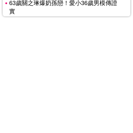
63歲關之琳爆奶孫戀！愛小36歲男模傳證
實