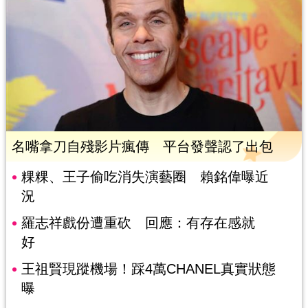
名嘴拿刀自殘影片瘋傳 平台發聲認了出包
粿粿、王子偷吃消失演藝圈 賴銘偉曝近
況
羅志祥戲份遭重砍 回應：有存在感就
好
王祖賢現蹤機場！踩4萬CHANEL真實狀態
曝