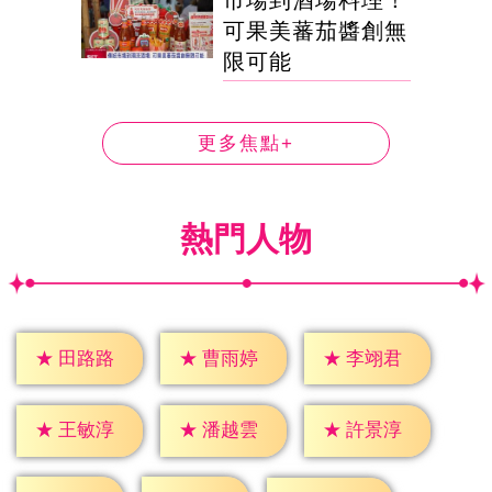
可果美蕃茄醬創無
限可能
更多焦點+
熱門人物
★
田路路
★
曹雨婷
★
李翊君
★
王敏淳
★
潘越雲
★
許景淳