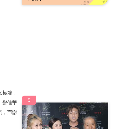
太極端，
5
」鄧佳華
氣，而謝