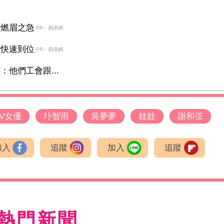
決燃眉之急
PR・易借網
金快速到位
PR・易借網
他們工會跟...
AV女優
圤智雨
吳夢夢
娃娃
謝和弦
加入
追蹤
加入
追蹤
熱門新聞