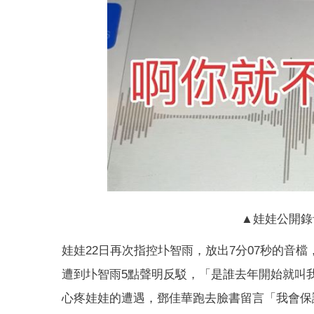
▲娃娃公開錄
娃娃22日再次指控圤智雨，放出7分07秒的音
遭到圤智雨5點聲明反駁，「是誰去年開始就叫
心疼娃娃的遭遇，鄧佳華跑去臉書留言「我會保