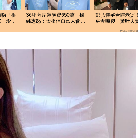
強吻「很
36坪舊屋裝潢費650萬 楊
鄭弘儀罕合體老婆
房 愛莉
繡惠怒：太相信自己人會被
宸希嚇傻 驚吐夫
臭
坑
真面目」
Recommend