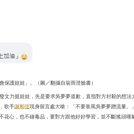
會保護娃娃」。（圖／翻攝自翁雨澄臉書）
間發文力挺娃娃，先是要求吳夢夢道歉，直指對方封殺的想法
，歌手
謝和弦
現身留言處大嗆：「不要靠罵吳夢夢蹭流量。
不花心，也不碰毒品，要對方跟他好好學習，並不斷搖頭嘆