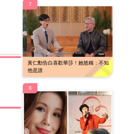
7
黃仁勳告白喜歡華莎！她尬稱：不知
他是誰
8