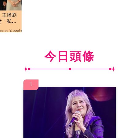
！主播劉
妻「私下
ed by
今日頭條
1