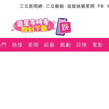
三立新聞網
三立藝能
追蹤娛樂星聞
FB
熱門
熱搜
星聞
綜藝
戲劇
日韓
電影