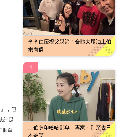
李李仁慶祝父親節！合體大尾油土伯
網看傻
4
呀」，但
或許是
二伯衣印哈哈鄙卑 專家：別穿去日
了個白
本被笑