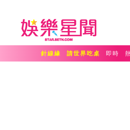
針線緣
請世界吃桌
即時