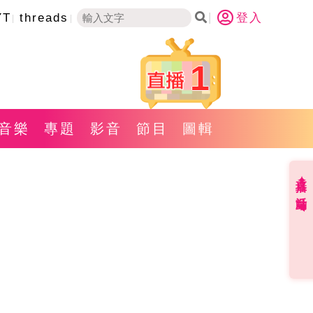
YT
threads
登入
1
音樂
專題
影音
節目
圖輯
直播✦活動