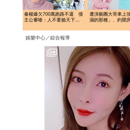
秦楊爆欠700萬跑路不還 債
遭演藝圈大哥車上
主公審嗆：人不要臉天下無
濕的那種」、約開
敵
莎莎：記得菸味很
娛樂中心／綜合報導