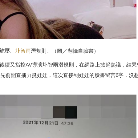
施壓、
圤智雨
潛規則。（圖／翻攝自臉書）
，後續又指控AV導演圤智雨潛規則，在網路上掀起熱議，結果
先前開直播力挺娃娃，這次直接到娃娃的臉書留言6字，沒