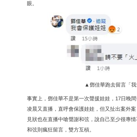
眼。
▲鄧佳華跑去留言「我
事實上，鄧佳華不是第一次聲援娃娃，17日晚
凌晨又直播，直呼會保護娃娃，但又扯出案外案
見狀也在直播中嗆聲謝和弦，說自己至少很專情
和弦則瘋狂留言，雙方互槓。