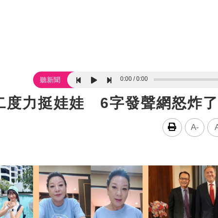
0:00
0:00
聽新聞
二度力挺娃娃 6字發聲網怒炸
A-