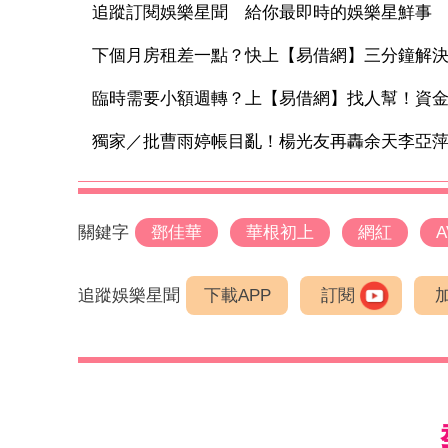
追蹤訂閱娛樂星聞 給你最即時的娛樂星鮮事
下個月房租差一點？快上【易借網】三分鐘解
臨時需要小額週轉？上【易借網】找人幫！資
獨家／批曹雨婷帳目亂！楊光友再轟余天李亞萍：
關鍵字
鄧佳華
華根初上
網紅
追蹤娛樂星聞
下載APP
訂閱