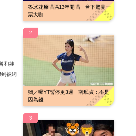
魯冰花原唱隔13年開唱 台下驚見一
票大咖
2
曾和娃
想到被網
獨／曝YT暫停更3週 南珉貞：不是
因為錢
3