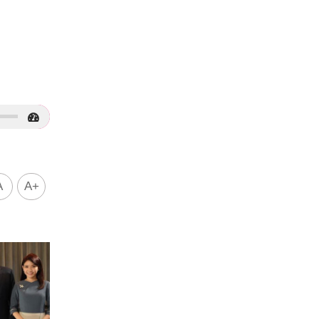
了
A
A+