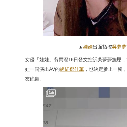
▲
娃娃
出面指控
吳夢夢
女優「娃娃」翁雨澄16日發文控訴吳夢夢施壓
娃一同演出AV的
網紅
鄧佳華
，也決定參上一腳，
友砲轟。