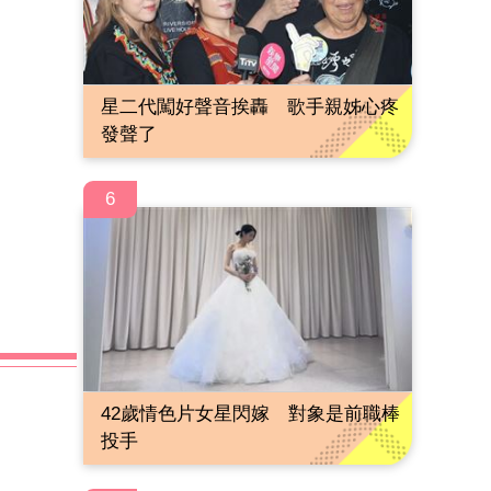
星二代闖好聲音挨轟 歌手親姊心疼
發聲了
6
42歲情色片女星閃嫁 對象是前職棒
投手