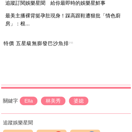
追蹤訂閱娛樂星聞 給你最即時的娛樂星鮮事
最美主播裸背挺孕肚現身！踩高跟鞋遭狠批「情色廚
房」：根...
特價 五星級無膨發巴沙魚排
PR
關鍵字
Ella
林美秀
婆媳
追蹤娛樂星聞