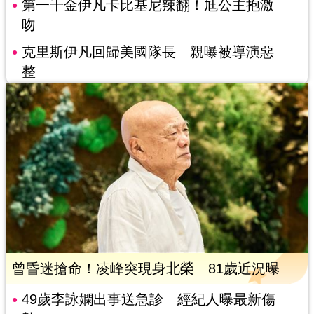
第一千金伊凡卡比基尼辣翻！尪公主抱激
吻
克里斯伊凡回歸美國隊長 親曝被導演惡
整
曾昏迷搶命！凌峰突現身北榮 81歲近況曝
49歲李詠嫻出事送急診 經紀人曝最新傷