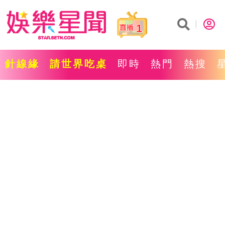
1
針線緣
請世界吃桌
即時
熱門
熱搜