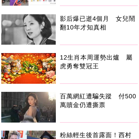
影后爆已逝4個月 女兒鬧
翻10年才知真相
12生肖本周運勢出爐 屬
虎勇奪雙冠王
百萬網紅遭騙失蹤 付500
萬贖金仍遭撕票
粉絲輕生後首露面！西村