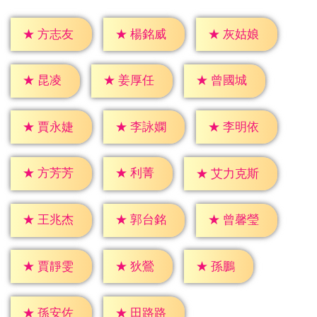
★
方志友
★
楊銘威
★
灰姑娘
★
昆凌
★
姜厚任
★
曾國城
★
賈永婕
★
李詠嫻
★
李明依
★
利菁
★
方芳芳
★
艾力克斯
★
王兆杰
★
郭台銘
★
曾馨瑩
★
狄鶯
★
孫鵬
★
賈靜雯
★
孫安佐
★
田路路