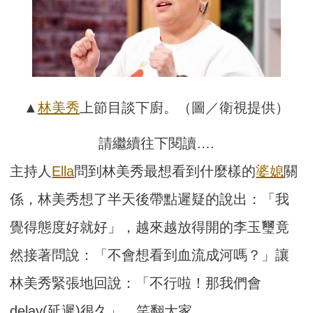
▲
林美秀
上節目談下廚。（圖／衛視提供）
請繼續往下閱讀….
主持人
Ella
問到林美秀最想看到什麼樣的
婆媳
關
係，林美秀想了半天後帶點遲疑的說出：「我
覺得態度好就好」，越來越放得開的李玉璽竟
然接著問說：「不會想看到血流成河嗎？」讓
林美秀緊張地回說：「不行啦！那我們會
delay(延遲)很久」，笑翻大家。