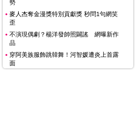
勢
麥人杰奪金漫獎特別貢獻獎 秒問1句網笑
歪
不演現偶劇？楊洋發帥照闢謠 網曝新作
品
穿阿美族服飾跳韓舞！河智媛遭炎上首露
面