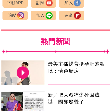
下載APP
訂閱
加入
追蹤
加入
追蹤
熱門新聞
最美主播裸背挺孕肚遭狠
批：情色廚房
新／肥大叔猝逝死因成
謎 團隊發聲了