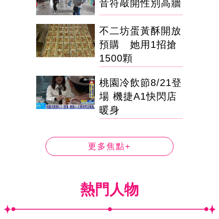
音符敲開性別高牆
不二坊蛋黃酥開放
預購 她用1招搶
1500顆
桃園冷飲節8/21登
場 機捷A1快閃店
暖身
更多焦點+
熱門人物