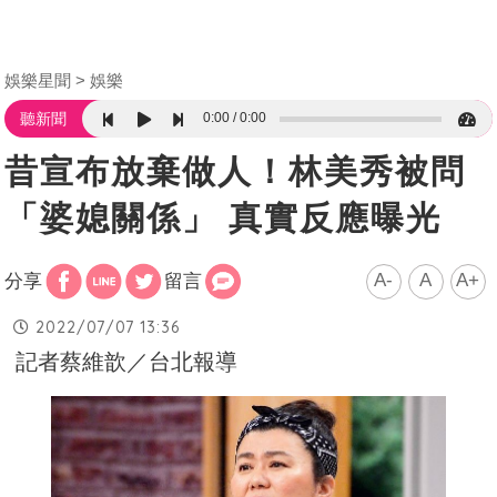
娛樂星聞
娛樂
0:00
0:00
聽新聞
昔宣布放棄做人！林美秀被問
「婆媳關係」 真實反應曝光
A-
A
A+
分享
留言
2022/07/07 13:36
記者蔡維歆／台北報導