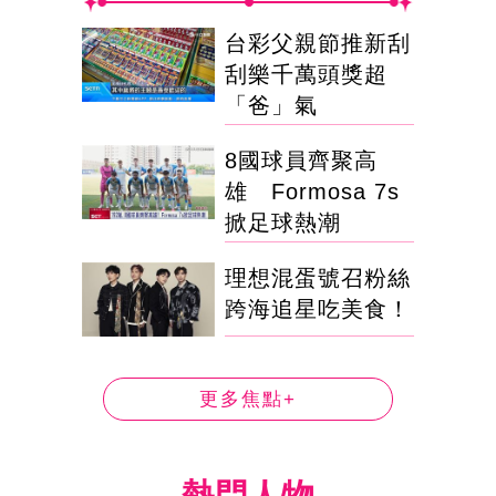
台彩父親節推新刮
刮樂千萬頭獎超
「爸」氣
8國球員齊聚高
雄 Formosa 7s
掀足球熱潮
理想混蛋號召粉絲
跨海追星吃美食！
更多焦點+
熱門人物