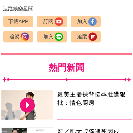
追蹤娛樂星聞
下載APP
訂閱
加入
追蹤
加入
追蹤
熱門新聞
最美主播裸背挺孕肚遭狠
批：情色廚房
新／肥大叔猝逝死因成