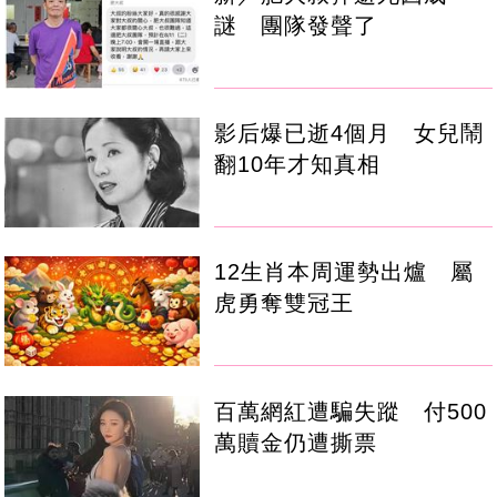
謎 團隊發聲了
影后爆已逝4個月 女兒鬧
翻10年才知真相
12生肖本周運勢出爐 屬
虎勇奪雙冠王
百萬網紅遭騙失蹤 付500
萬贖金仍遭撕票