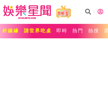
1
針線緣
請世界吃桌
即時
熱門
熱搜