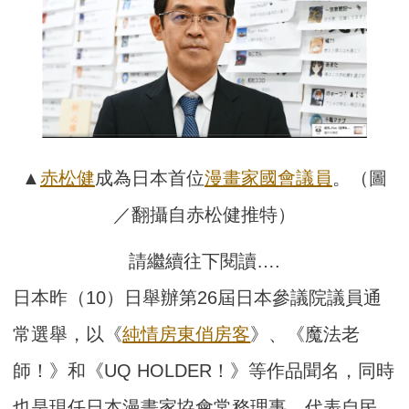
▲
赤松健
成為日本首位
漫畫家
國會議員
。（圖
／翻攝自赤松健推特）
請繼續往下閱讀….
日本昨（10）日舉辦第26屆日本參議院議員通
常選舉，以《
純情房東俏房客
》、《魔法老
師！》和《UQ HOLDER！》等作品聞名，同時
也是現任日本漫畫家協會常務理事，代表自民