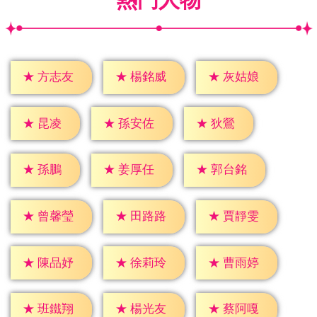
★
方志友
★
楊銘威
★
灰姑娘
★
昆凌
★
狄鶯
★
孫安佐
★
孫鵬
★
姜厚任
★
郭台銘
★
曾馨瑩
★
田路路
★
賈靜雯
★
陳品妤
★
徐莉玲
★
曹雨婷
★
班鐵翔
★
楊光友
★
蔡阿嘎