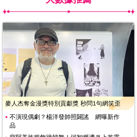
麥人杰奪金漫獎特別貢獻獎 秒問1句網笑歪
不演現偶劇？楊洋發帥照闢謠 網曝新作
品