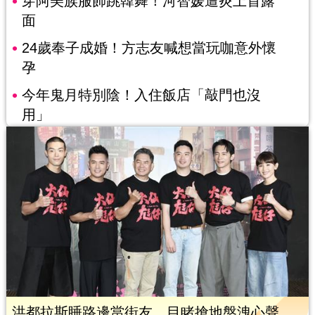
穿阿美族服飾跳韓舞！河智媛遭炎上首露
面
24歲奉子成婚！方志友喊想當玩咖意外懷
孕
今年鬼月特別陰！入住飯店「敲門也沒
用」
洪都拉斯睡路邊當街友 目睹搶地盤洩心聲