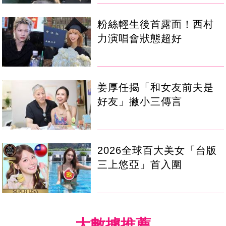
粉絲輕生後首露面！西村
力演唱會狀態超好
姜厚任揭「和女友前夫是
好友」撇小三傳言
2026全球百大美女「台版
三上悠亞」首入圍
大數據推薦