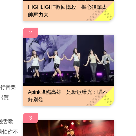
HIGHLIGHT掀回憶殺 擔心後輩太
帥壓力大
2
流行音樂
Apink降臨高雄 她新歌曝光：唱不
《買
好別發
3
饒舌歌
就怕你不