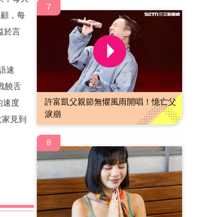
7
照顧，每
溢於言
語速
戰饒舌
許富凱父親節無懼風雨開唱！憶亡父
的速度
淚崩
大家見到
8