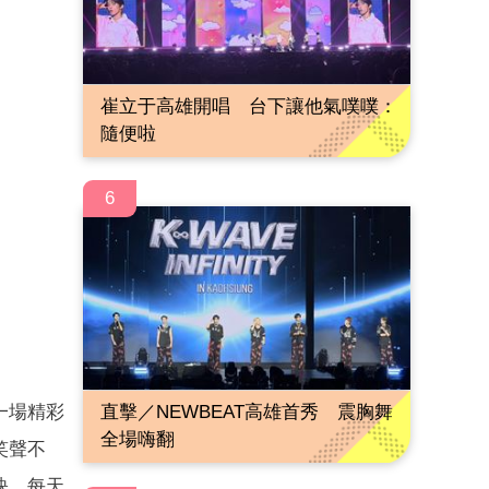
崔立于高雄開唱 台下讓他氣噗噗：
隨便啦
6
直擊／NEWBEAT高雄首秀 震胸舞
一場精彩
全場嗨翻
笑聲不
訣，每天