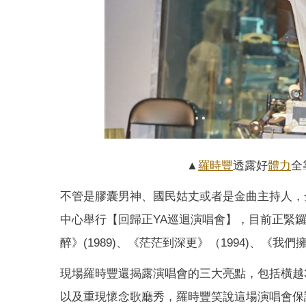
▲
羅時豐
透露好
體力
全
不管是膠囊男神、國民姑丈或者是金曲主持人，
中心舉行【回歸正YA巡迴演唱會】，目前正緊
醉》(1989)、《茫茫到深更》（1994)、《我們
現場羅時豐還揭露演唱會的三大亮點，包括橫越
以及重現懷念歌廳秀，羅時豐笑說這場演唱會保