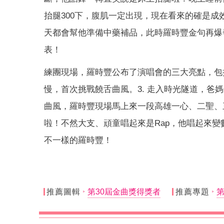
抬腿300下，腹肌一定出現，現在看來的確是
天都會幫他準備中藥補品，此時羅時豐金句再爆
表！
練團現場，羅時豐公布了演唱會的三大亮點，包括1
慢，首次挑戰饒舌曲風。3. 走入時光隧道，
曲風，羅時豐現場馬上來一段高雄一心、二聖、三
啦！不然大支、頑童唱起來是Rap，他唱起來
不一樣的羅時豐！
推薦圖輯
第30屆金曲獎得獎者
推薦專題
第