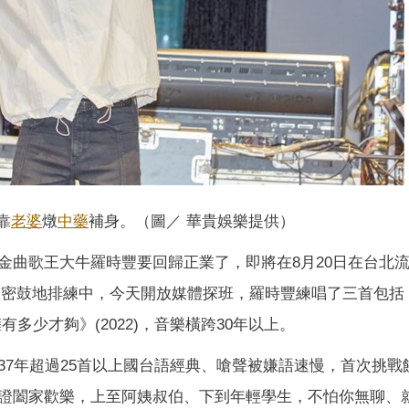
靠
老婆
燉
中藥
補身。（圖／ 華貴娛樂提供）
金曲歌王大牛羅時豐要回歸正業了，即將在8月20日在台北
鑼密鼓地排練中，今天開放媒體探班，羅時豐練唱了三首包括
擁有多少才夠》(2022)，音樂橫跨30年以上。
37年超過25首以上國台語經典、嗆聲被嫌語速慢，首次挑戰
證闔家歡樂，上至阿姨叔伯、下到年輕學生，不怕你無聊、