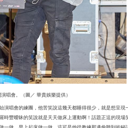
開演唱會。（圖／ 華貴娛樂提供）
始演唱會的練團，他苦笑說這幾天都睡得很少，就是想呈現
羅時豐曖昧的笑說就是天天做床上運動啊！話題正逗的現場
做一做，早上起床做一做，這可是他從教練那邊偷聽到的秘