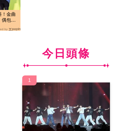
料！金曲
 偶包越
ed by
今日頭條
1