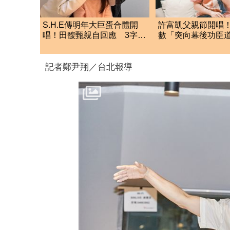
S.H.E傳明年大巨蛋合體開
許富凱父親節開唱
唱！田馥甄親自回應 3字正
數「突向幕後功臣
面給答案了
實原因曝光
記者鄭尹翔／台北報導