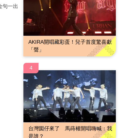
金句一出
AKIRA開唱藏彩蛋！兒子首度驚喜獻
「聲」
4
台灣囡仔來了 馬蒔權開唱嗨喊：我
是誰？