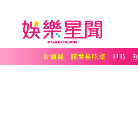
針線緣
請世界吃桌
即時