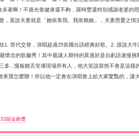
成效卓著啊！不過光靠健身還不夠，羅時豐還特別感謝老婆的
發，直說夫妻就是「她依靠我、我依賴她」，夫妻恩愛之情
. 世代交替，演唱超過25首國台語經典好歌。2. 誰說大牛
爸媽最懷念的歌廳秀！其中最讓人期待的莫過於是自虧語速慢挑
多...慢板饒舌笑壞現場所有人，他大笑說當然不會是這樣
變數來寶怎麼辦！所以他一定會在演唱會上給大家驚豔的，讓
33屆金曲獎