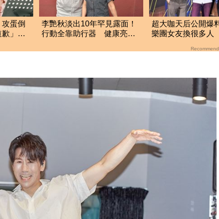
！攻蛋倒
李艷秋淡出10年罕見露面！
超大咖天后公開爆
道歉」真
行動全靠助行器 健康亮紅
樂團女友換很多人
燈入院動手術
來越重
Recommend