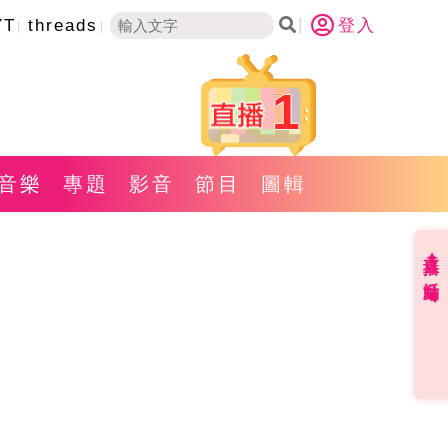
YT
threads
登入
1
音樂
專題
影音
節目
圖輯
直播✦活動