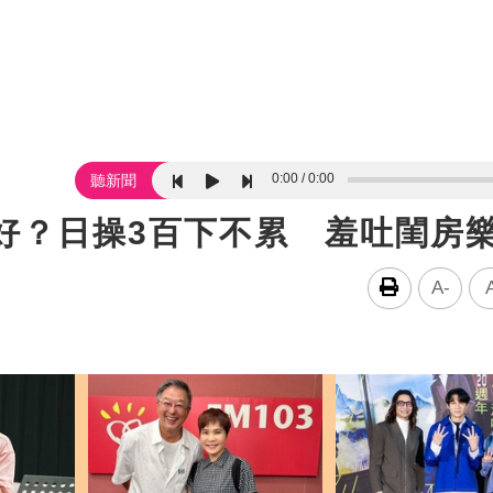
0:00
0:00
聽新聞
好？日操3百下不累 羞吐閨房
A-