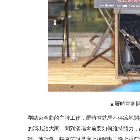
▲羅時豐將
剛結束金曲的主持工作，羅時豐就馬不停蹄地開
的演出給大家，問到演唱會前要如何維持體力，
斷，他話鋒一轉直笑說是床上抬腿啦！晚上睡前