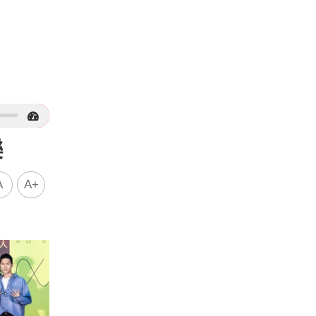
樂
A
A+