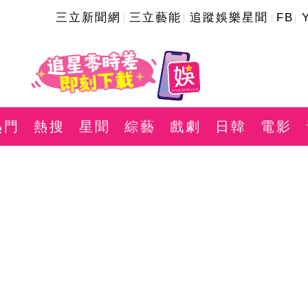
三立新聞網
三立藝能
追蹤娛樂星聞
FB
熱門
熱搜
星聞
綜藝
戲劇
日韓
電影