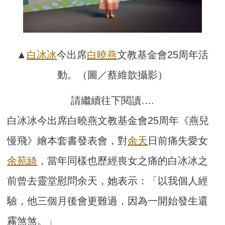
▲
白冰冰
今出席
白曉燕
文教基金會25周年活
動。（圖／蔡維歆攝影）
請繼續往下閱讀….
白冰冰今出席白曉燕文教基金會25周年《燕兒
慢飛》繪本套書發表會，對
余天
日前痛失愛女
余苑綺
，當年同樣也歷經喪女之痛的白冰冰之
前曾去靈堂慰問余天，她表示：「以我個人經
驗，他三個月後會更難過，因為一開始發生還
霧煞煞。」