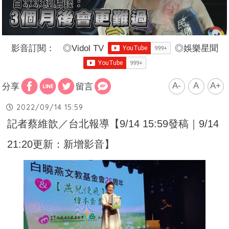
影音訂閱：
◎
Vidol TV
◎
娛樂星聞
A-
A
A+
分享
留言
2022/09/14 15:59
記者蔡維歆／台北報導【9/14 15:59發稿｜9/14
21:20更新：新增影音】