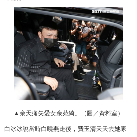
▲余天痛失愛女余苑綺。（圖／資料室）
白冰冰說當時白曉燕走後，費玉清天天去她家