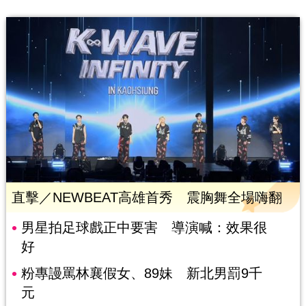
直擊／NEWBEAT高雄首秀 震胸舞全場嗨翻
男星拍足球戲正中要害 導演喊：效果很
好
粉專謾罵林襄假女、89妹 新北男罰9千
元