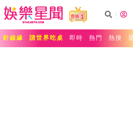
1
針線緣
請世界吃桌
即時
熱門
熱搜