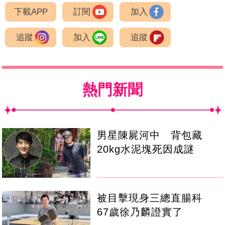
下載APP
訂閱
加入
追蹤
加入
追蹤
熱門新聞
男星陳屍河中 背包藏
20kg水泥塊死因成謎
被目擊現身三總直腸科
67歲徐乃麟證實了