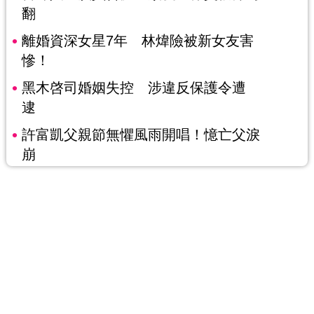
翻
離婚資深女星7年 林煒險被新女友害
慘！
黑木啓司婚姻失控 涉違反保護令遭
逮
許富凱父親節無懼風雨開唱！憶亡父淚
崩