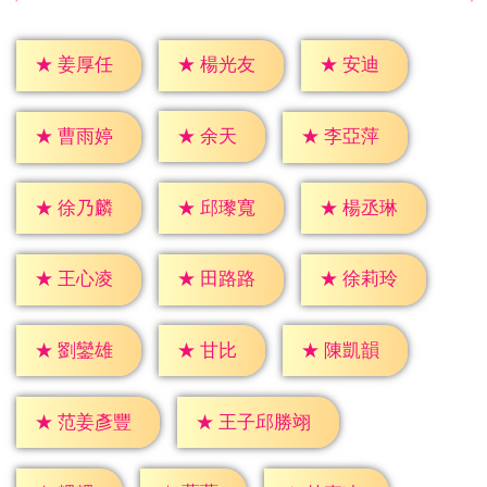
★
安迪
★
姜厚任
★
楊光友
★
余天
★
曹雨婷
★
李亞萍
★
徐乃麟
★
邱瓈寬
★
楊丞琳
★
王心凌
★
田路路
★
徐莉玲
★
甘比
★
劉鑾雄
★
陳凱韻
★
范姜彥豐
★
王子邱勝翊