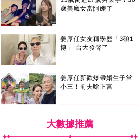
歲美魔女當阿嬤了
姜厚任女友稱學歷「3碩1
博」 台大發聲了
姜厚任新歡爆帶婚生子當
小三！前夫嗆正宮
大數據推薦