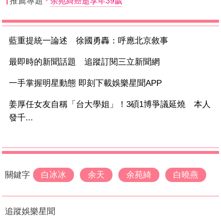
推薦專題
余苑綺癌逝享年39歲
藍重提統一論述 徐國勇轟：呼應北京敘事
最即時的新聞話題 追蹤訂閱三立新聞網
一手掌握明星動態 即刻下載娛樂星聞APP
姜厚任女友自稱「台大學姐」！3碩1博爭議延燒 本人
發千...
關鍵字
白冰冰
余天
余苑綺
白曉燕
追蹤娛樂星聞