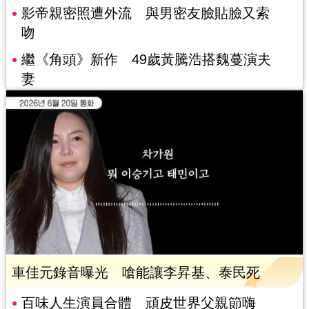
影帝親密照遭外流 與男密友臉貼臉又索
吻
繼《角頭》新作 49歲黃騰浩搭魏蔓演夫
妻
車佳元錄音曝光 嗆能讓李昇基、泰民死
百味人生演員合體 頑皮世界父親節嗨