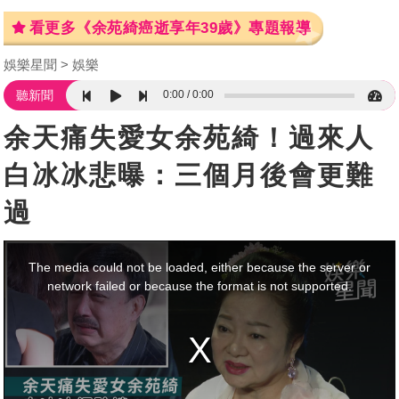
看更多《余苑綺癌逝享年39歲》專題報導
娛樂星聞
娛樂
0:00
0:00
聽新聞
余天痛失愛女余苑綺！過來人
白冰冰悲曝：三個月後會更難
過
This
is
a
The media could not be loaded, either because the server or
modal
window.
network failed or because the format is not supported.