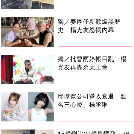
獨／姜厚任新歡爆黑歷
史 楊光友怒揭內幕
獨／批曹雨婷帳目亂 楊
光友再轟余天工會
邱瓈寬公司營收衰退 點
名王心凌、楊丞琳
15歲倒追27歲男懷孕！36