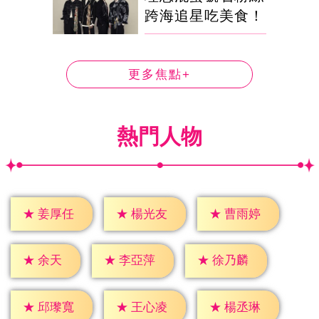
跨海追星吃美食！
更多焦點+
熱門人物
★
姜厚任
★
楊光友
★
曹雨婷
★
余天
★
李亞萍
★
徐乃麟
★
邱瓈寬
★
王心凌
★
楊丞琳