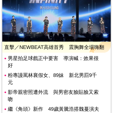
直擊／NEWBEAT高雄首秀 震胸舞全場嗨翻
男星拍足球戲正中要害 導演喊：效果很
好
粉專謾罵林襄假女、89妹 新北男罰9千
元
影帝親密照遭外流 與男密友臉貼臉又索
吻
繼《角頭》新作 49歲黃騰浩搭魏蔓演夫