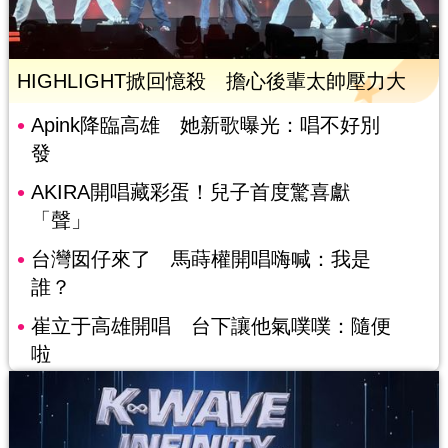
HIGHLIGHT掀回憶殺 擔心後輩太帥壓力大
Apink降臨高雄 她新歌曝光：唱不好別
發
AKIRA開唱藏彩蛋！兒子首度驚喜獻
「聲」
台灣囡仔來了 馬蒔權開唱嗨喊：我是
誰？
崔立于高雄開唱 台下讓他氣噗噗：隨便
啦