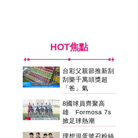
HOT焦點
台彩父親節推新刮
刮樂千萬頭獎超
「爸」氣
8國球員齊聚高
雄 Formosa 7s
掀足球熱潮
理想混蛋號召粉絲