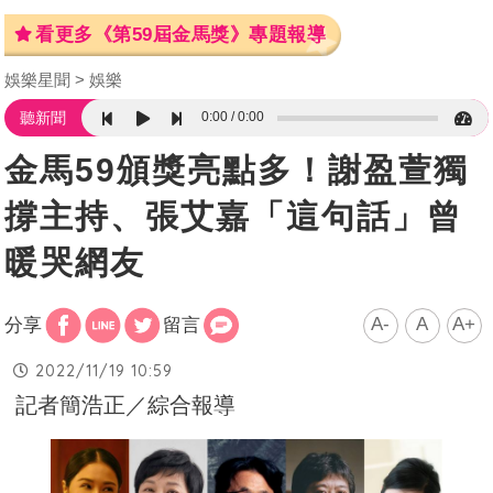
看更多《第59屆金馬獎》專題報導
娛樂星聞
娛樂
0:00
0:00
聽新聞
金馬59頒獎亮點多！謝盈萱獨
撐主持、張艾嘉「這句話」曾
暖哭網友
A-
A
A+
分享
留言
2022/11/19 10:59
記者簡浩正／綜合報導