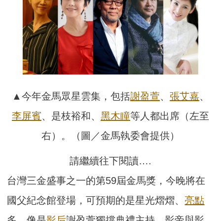
▲今年金馬眾星雲集，包括
謝盈萱
、
張艾嘉
、
李屏賓
、是枝裕和、
黑木瞳
等人都出席（左至
右）。（圖／金馬執委會提供）
請繼續往下閱讀….
台灣三金盛事之一的第59屆金馬獎，今晚將在
國父紀念館登場，可預期的是星光熠熠、
亮點
多，像是
影后
謝盈萱獨撐典禮主持、影帝與影