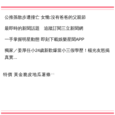
公推孫散步遭撞亡 女慟:沒有爸爸的父親節
最即時的新聞話題 追蹤訂閱三立新聞網
一手掌握明星動態 即刻下載娛樂星聞APP
獨家／姜厚任小24歲新歡爆當小三假學歷！楊光友怒揭
真實...
特價 黃金脆皮地瓜薯條
PR