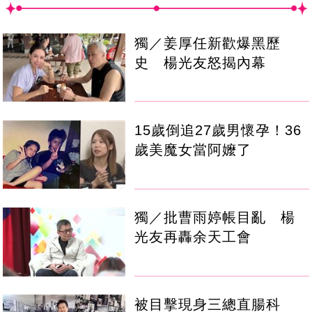
獨／姜厚任新歡爆黑歷
史 楊光友怒揭內幕
15歲倒追27歲男懷孕！36
歲美魔女當阿嬤了
獨／批曹雨婷帳目亂 楊
光友再轟余天工會
被目擊現身三總直腸科