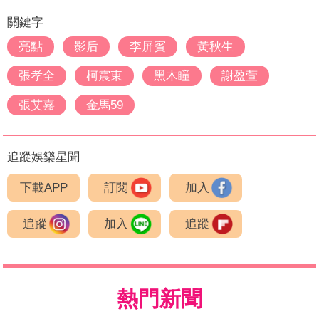
關鍵字
亮點
影后
李屏賓
黃秋生
張孝全
柯震東
黑木瞳
謝盈萱
張艾嘉
金馬59
追蹤娛樂星聞
下載APP
訂閱
加入
追蹤
加入
追蹤
熱門新聞