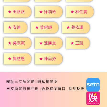
★
田路路
★
徐莉玲
★
林伯實
★
安迪
★
黃鐙輝
★
蔡依珊
★
王凱
★
吳宗憲
★
連勝文
★
龔慈恩
★
陳品妤
關於三立新聞網
隱私權聲明
三立新聞自律守則
合作提案窗口
意見反應