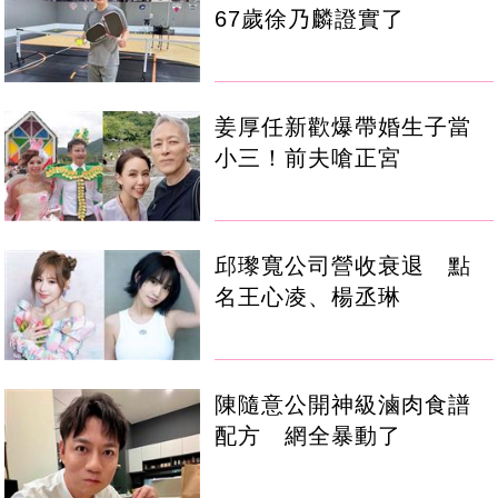
67歲徐乃麟證實了
姜厚任新歡爆帶婚生子當
小三！前夫嗆正宮
邱瓈寬公司營收衰退 點
名王心凌、楊丞琳
陳隨意公開神級滷肉食譜
配方 網全暴動了