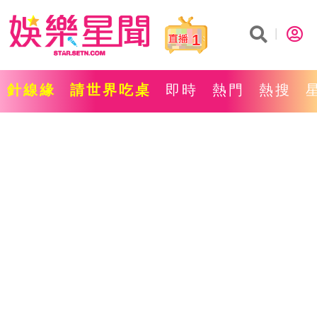
1
針線緣
請世界吃桌
即時
熱門
熱搜