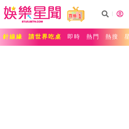
1
針線緣
請世界吃桌
即時
熱門
熱搜