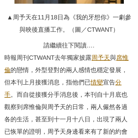
▲周予天在11月18日為《我的牙想你》一劇參
與映後直播工作。（圖／CTWANT）
請繼續往下閱讀….
時報周刊CTWANT去年獨家披露
周予天
與
席惟
倫
的戀情，外型登對的兩人感情也穩定發展，
但本刊上月接獲消息，指他們已
情變
宣告
分
手
。而自從接獲分手消息後，本刊自十月底也
觀察到席惟倫與周予天的日常，兩人儼然各過
各的生活，甚至到十一月十八日，出現了兩人
已恢單的證明，周予天身邊看來有了新的約會