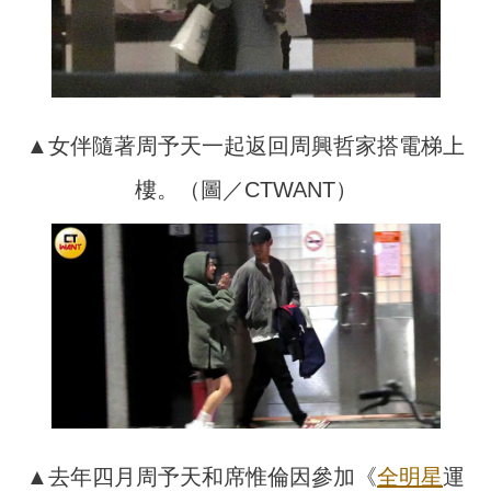
▲女伴隨著周予天一起返回周興哲家搭電梯上
樓。（圖／CTWANT）
▲去年四月周予天和席惟倫因參加《
全明星
運