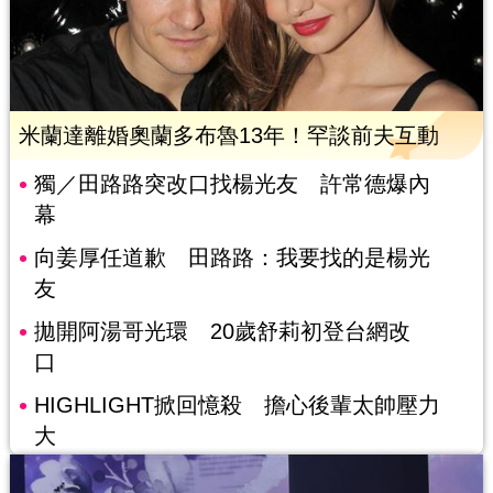
米蘭達離婚奧蘭多布魯13年！罕談前夫互動
獨／田路路突改口找楊光友 許常德爆內
幕
向姜厚任道歉 田路路：我要找的是楊光
友
拋開阿湯哥光環 20歲舒莉初登台網改
口
HIGHLIGHT掀回憶殺 擔心後輩太帥壓力
大