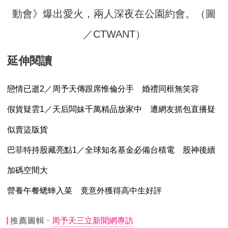
動會》爆出愛火，兩人深夜在公園約會。（圖
／CTWANT）
延伸閱讀
戀情已逝2／周予天傳跟席惟倫分手 婚禮同框無笑容
假貨疑雲1／天后闆妹千萬精品放家中 遭網友抓包直播疑
似賣盜版貨
巴菲特持股藏亮點1／全球知名基金必備台積電 股神後續
加碼空間大
營養午餐蟋蟀入菜 竟意外獲得高中生好評
推薦圖輯
周予天三立新聞網專訪