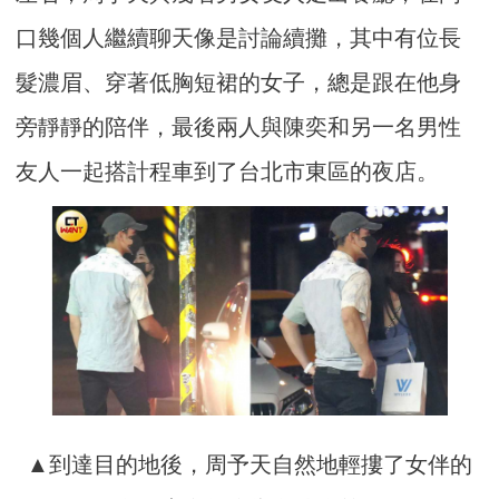
口幾個人繼續聊天像是討論續攤，其中有位長
髮濃眉、穿著低胸短裙的女子，總是跟在他身
旁靜靜的陪伴，最後兩人與陳奕和另一名男性
友人一起搭計程車到了台北市東區的夜店。
▲到達目的地後，周予天自然地輕摟了女伴的