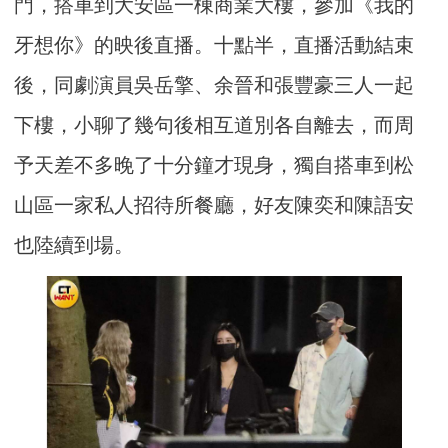
門，搭車到大安區一棟商業大樓，參加《我的
牙想你》的映後直播。十點半，直播活動結束
後，同劇演員吳岳擎、余晉和張豐豪三人一起
下樓，小聊了幾句後相互道別各自離去，而周
予天差不多晚了十分鐘才現身，獨自搭車到松
山區一家私人招待所餐廳，好友陳奕和陳語安
也陸續到場。