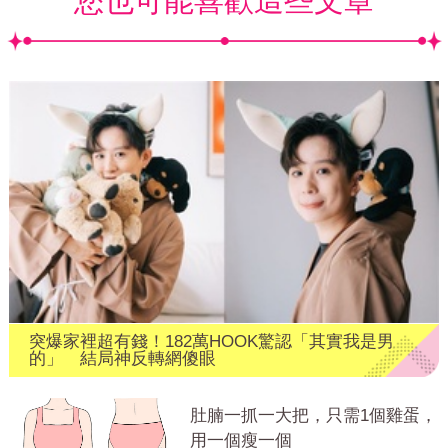
您也可能喜歡這些文章
突爆家裡超有錢！182萬HOOK驚認「其實我是男
的」 結局神反轉網傻眼
肚腩一抓一大把，只需1個雞蛋，
用一個瘦一個