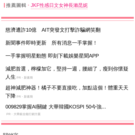
推薦圖輯
JKF性感日文女神長瀨昆妮
慈濟遭詐10億 AIT突發文打擊詐騙網笑翻
新聞事件即時更新 所有消息一手掌握！
一手掌握明星動態 即刻下載娛樂星聞APP
減肥首選，檸檬加它，堅持一週，腰細了，瘦到你懷疑
人生
PR・新素簡
超神減肥神器！橘子不要直接吃，加點這個！體重天天
下降
PR・新素簡
009829掌握AI關鍵 大華韓國KOSPI 50今強...
PR・大華銀全能行銷方案