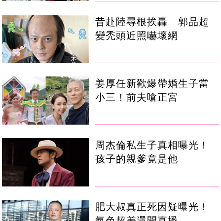
昔赴陸尋根挨轟 郭品超
變禿頭近照嚇壞網
姜厚任新歡爆帶婚生子當
小三！前夫嗆正宮
周杰倫私生子真相曝光！
孩子的親爹竟是他
肥大叔真正死因疑曝光！
氣色超差還開直播