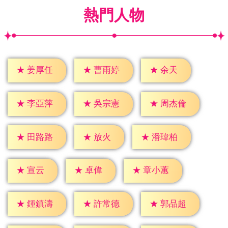
熱門人物
★
余天
★
姜厚任
★
曹雨婷
★
李亞萍
★
吳宗憲
★
周杰倫
★
放火
★
田路路
★
潘瑋柏
★
宣云
★
卓偉
★
章小蕙
★
鍾鎮濤
★
許常德
★
郭品超