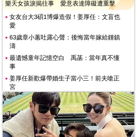
樂天女孩淚揭往事 愛意表達障礙遭重擊
女友台大3碩1博爆造假！姜厚任：文盲也
愛
63歲章小蕙吐露心聲：後悔當年嫁給鍾鎮
濤
最遺憾童年記憶空白 禹菡：當年真不懂
事
姜厚任新歡爆帶婚生子當小三！前夫嗆正
宮