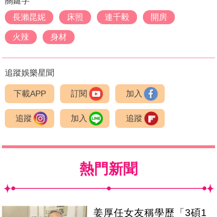
關鍵字
長瀨昆妮
床照
連千毅
開房
火辣
身材
追蹤娛樂星聞
下載APP
訂閱
加入
追蹤
加入
追蹤
熱門新聞
姜厚任女友稱學歷「3碩1