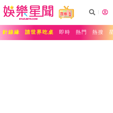
1
針線緣
請世界吃桌
即時
熱門
熱搜