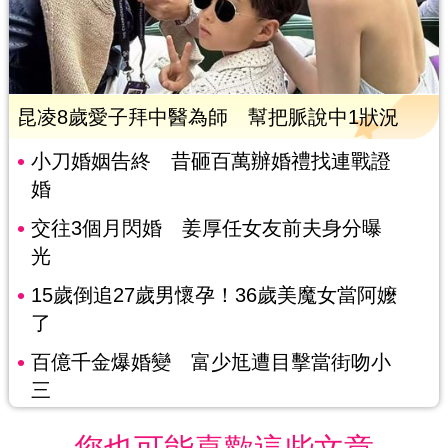
昆凌8歲愛子拜中醫為師 幫把脈說中1狀況
小刀婚姻告終 昔砸百萬辦婚禮找連戰證
婚
交往3個月閃婚 姜厚任女友前夫身分曝
光
15歲倒追27歲男懷孕！36歲美魔女當阿嬤
了
百億千金爆婚變 富少尪遭目擊當街吻小
三