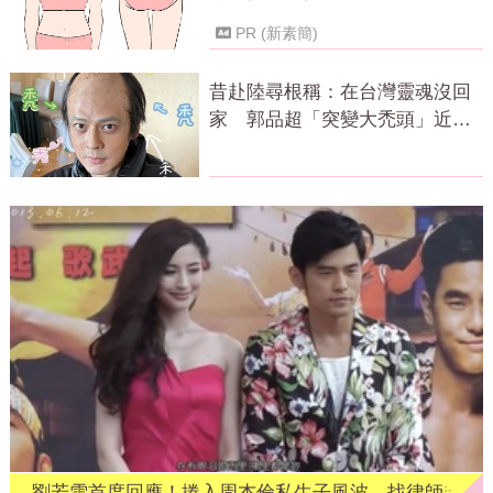
PR (新素簡)
昔赴陸尋根稱：在台灣靈魂沒回
家 郭品超「突變大禿頭」近照
嚇壞網
劉若雪首度回應！捲入周杰倫私生子風波 找律師