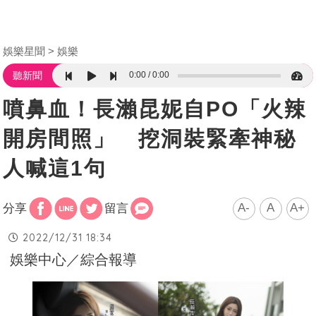
娛樂星聞
娛樂
0:00
0:00
聽新聞
噴鼻血！長瀨昆妮自PO「火辣
開房間照」 挖洞裝緊牽神秘
人喊這1句
A-
A
A+
分享
留言
2022/12/31 18:34
娛樂中心／綜合報導