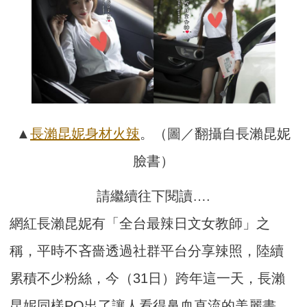
▲
長瀨昆妮
身材
火辣
。（圖／翻攝自長瀨昆妮
臉書）
請繼續往下閱讀….
網紅長瀨昆妮有「全台最辣日文女教師」之
稱，平時不吝嗇透過社群平台分享辣照，陸續
累積不少粉絲，今（31日）跨年這一天，長瀨
昆妮同樣PO出了讓人看得鼻血直流的美麗畫