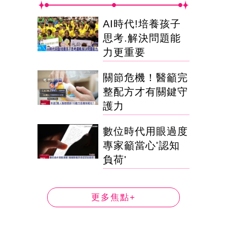
AI時代!培養孩子
思考.解決問題能
力更重要
關節危機！醫籲完
整配方才有關鍵守
護力
數位時代用眼過度
專家籲當心'認知
負荷'
更多焦點+