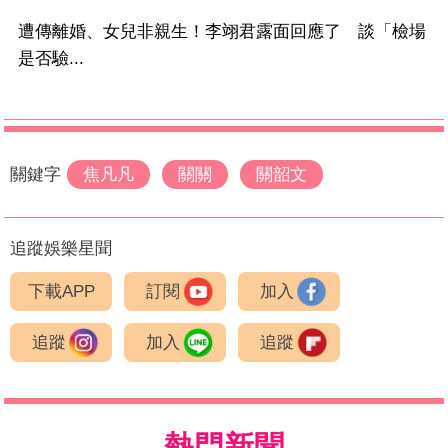
遭傳離婚、女兒非親生！李翊君露面回應了 談「檢場
是否驗...
關鍵字
焦凡凡
關關
關韶文
追蹤娛樂星聞
下載APP
訂閱
加入
追蹤
加入
追蹤
熱門新聞