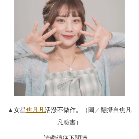
▲女星
焦凡凡
活潑不做作。（圖／翻攝自焦凡
凡臉書）
請繼續往下閱讀….