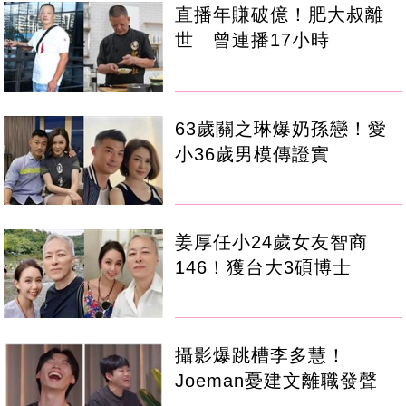
直播年賺破億！肥大叔離
世 曾連播17小時
63歲關之琳爆奶孫戀！愛
小36歲男模傳證實
姜厚任小24歲女友智商
146！獲台大3碩博士
攝影爆跳槽李多慧！
Joeman憂建文離職發聲