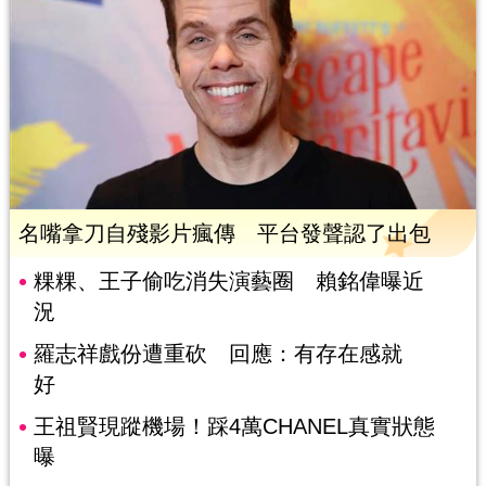
名嘴拿刀自殘影片瘋傳 平台發聲認了出包
粿粿、王子偷吃消失演藝圈 賴銘偉曝近
況
羅志祥戲份遭重砍 回應：有存在感就
好
王祖賢現蹤機場！踩4萬CHANEL真實狀態
曝