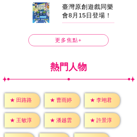
臺灣原創遊戲同樂
會8月15日登場！
更多焦點+
熱門人物
★
田路路
★
曹雨婷
★
李翊君
★
王敏淳
★
潘越雲
★
許景淳