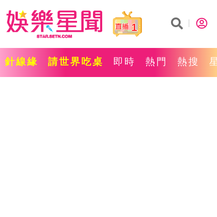
1
針線緣
請世界吃桌
即時
熱門
熱搜