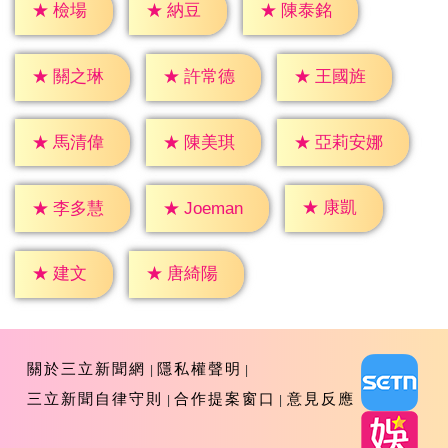
★
檢場
★
納豆
★
陳泰銘
★
關之琳
★
許常德
★
王國旌
★
馬清偉
★
陳美琪
★
亞莉安娜
★
康凱
★
李多慧
★
Joeman
★
建文
★
唐綺陽
關於三立新聞網
隱私權聲明
三立新聞自律守則
合作提案窗口
意見反應