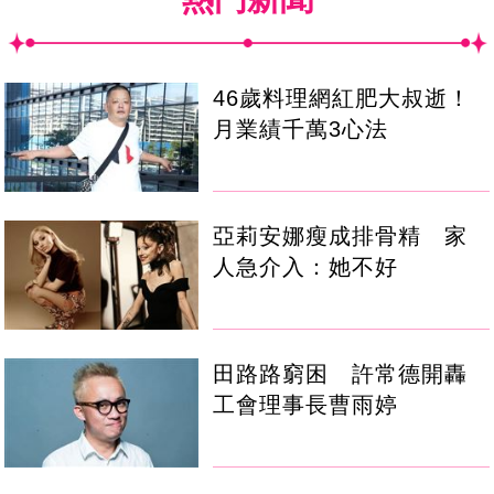
46歲料理網紅肥大叔逝！
月業績千萬3心法
亞莉安娜瘦成排骨精 家
人急介入：她不好
田路路窮困 許常德開轟
工會理事長曹雨婷