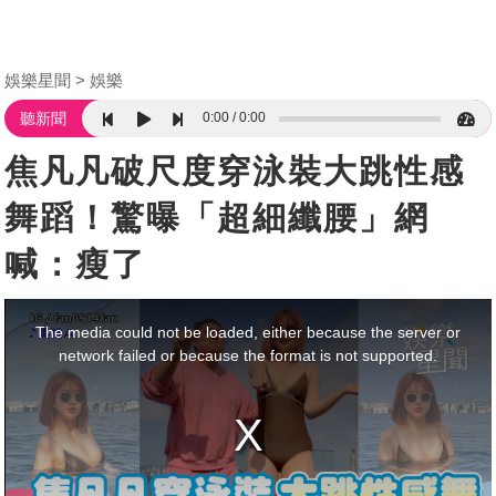
娛樂星聞
娛樂
0:00
0:00
聽新聞
焦凡凡破尺度穿泳裝大跳性感
舞蹈！驚曝「超細纖腰」網
喊：瘦了
This
is
a
The media could not be loaded, either because the server or
modal
window.
network failed or because the format is not supported.