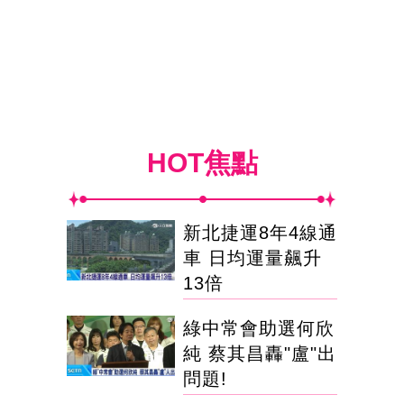
HOT焦點
新北捷運8年4線通
車 日均運量飆升
13倍
綠中常會助選何欣
純 蔡其昌轟"盧"出
問題!