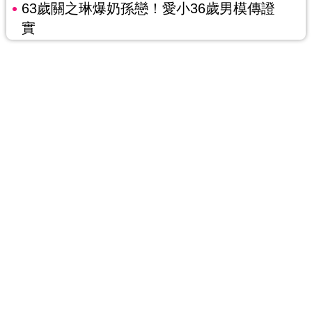
63歲關之琳爆奶孫戀！愛小36歲男模傳證
實