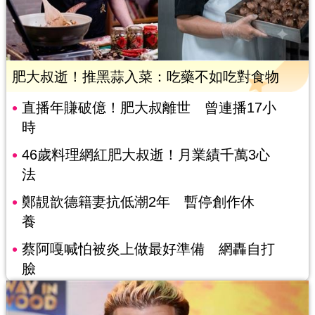
肥大叔逝！推黑蒜入菜：吃藥不如吃對食物
直播年賺破億！肥大叔離世 曾連播17小
時
46歲料理網紅肥大叔逝！月業績千萬3心
法
鄭靚歆德籍妻抗低潮2年 暫停創作休
養
蔡阿嘎喊怕被炎上做最好準備 網轟自打
臉