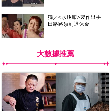
獨／<水玲瓏>製作出手
田路路領到退休金
大數據推薦