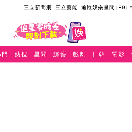
三立新聞網
三立藝能
追蹤娛樂星聞
FB
熱門
熱搜
星聞
綜藝
戲劇
日韓
電影