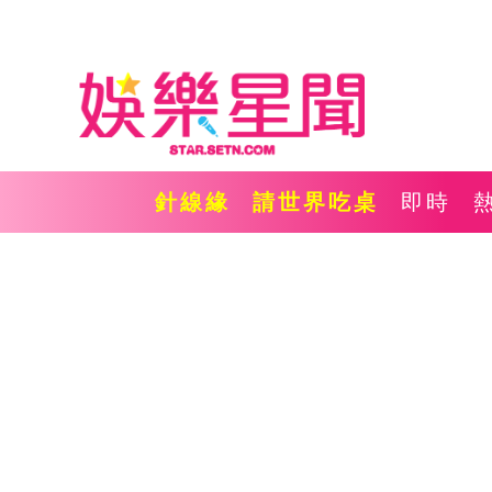
針線緣
請世界吃桌
即時