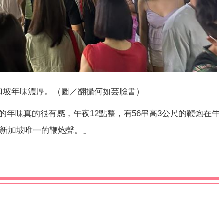
加坡年味濃厚。（圖／翻攝何如芸臉書）
的年味真的很有感，午夜12點整，有56串高3公尺的鞭炮在
是新加坡唯一的鞭炮聲。」