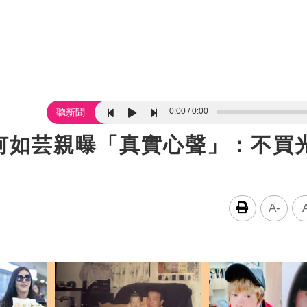
0:00
0:00
聽新聞
何如芸親曝「真實心聲」：不買
A-