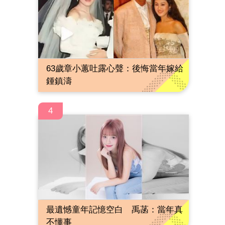
63歲章小蕙吐露心聲：後悔當年嫁給
鍾鎮濤
4
最遺憾童年記憶空白 禹菡：當年真
不懂事