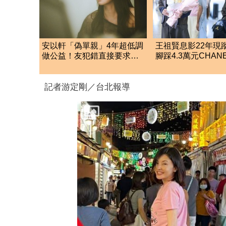
安以軒「偽單親」4年超低調
王祖賢息影22年現
做公益！友犯錯直接要求：
腳踩4.3萬元CHAN
捐款百萬贖罪
圖真實狀態曝光
記者游定剛／台北報導