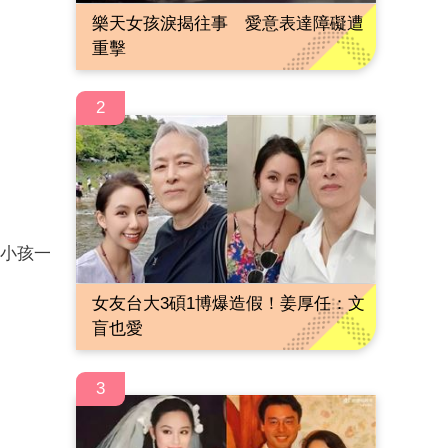
樂天女孩淚揭往事 愛意表達障礙遭
重擊
2
個小孩一
女友台大3碩1博爆造假！姜厚任：文
盲也愛
3