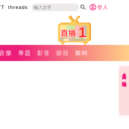
YT
threads
登入
1
音樂
專題
影音
節目
圖輯
直播✦活動