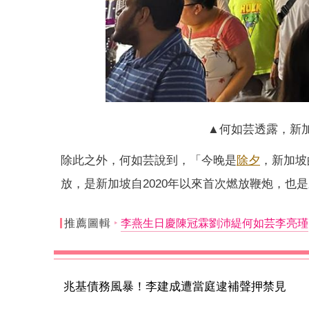
▲何如芸透露，新
除此之外，何如芸說到，「今晚是
除夕
，新加坡
放，是新加坡自2020年以來首次燃放鞭炮，也
推薦圖輯
李燕生日慶陳冠霖劉沛緹何如芸李亮瑾
兆基債務風暴！李建成遭當庭逮補聲押禁見