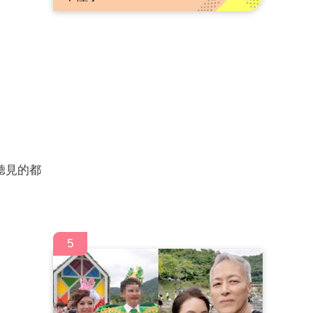
聽見的都
5