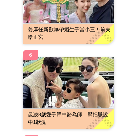
姜厚任新歡爆帶婚生子當小三！前夫
嗆正宮
6
昆凌8歲愛子拜中醫為師 幫把脈說
中1狀況