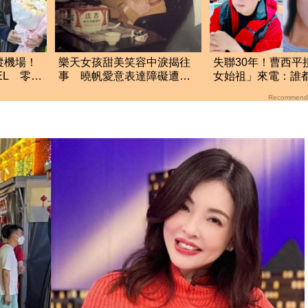
蹤機場！
樂天女孩甜美笑容中淚揭往
失聯30年！曹西平
EL 零修
事 曉帆愛意表達障礙遭
女始祖」來電：誰
「粉紅父愛」重擊
妳
Recommend