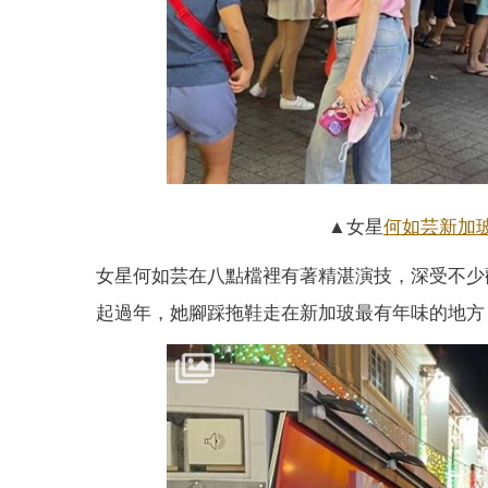
▲女星
何如芸
新加
女星何如芸在八點檔裡有著精湛演技，深受不少
起過年，她腳踩拖鞋走在新加玻最有年味的地方