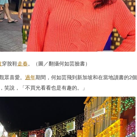
玻
穿脫鞋
走春
。（圖／翻攝何如芸臉書）
觀眾喜愛。
過年
期間，何如芸飛到新加坡和在當地讀書的2
，笑說，「不買光看看也是有趣的。」