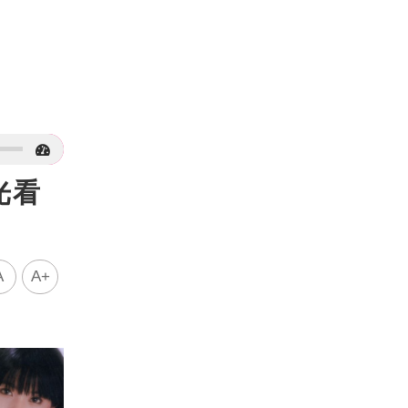
光看
A
A+