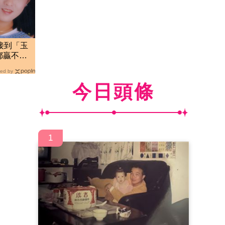
接到「玉
都贏不了
ed by
今日頭條
1