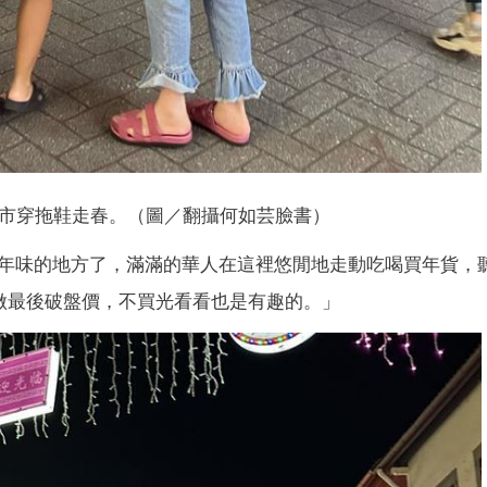
市穿拖鞋走春。（圖／翻攝何如芸臉書）
年味的地方了，滿滿的華人在這裡悠閒地走動吃喝買年貨，
在做最後破盤價，不買光看看也是有趣的。」