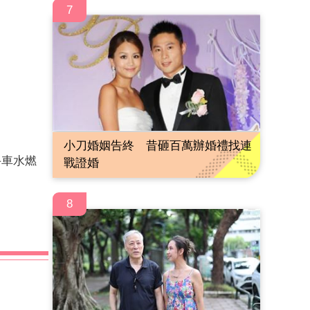
7
小刀婚姻告終 昔砸百萬辦婚禮找連
牛車水燃
戰證婚
8