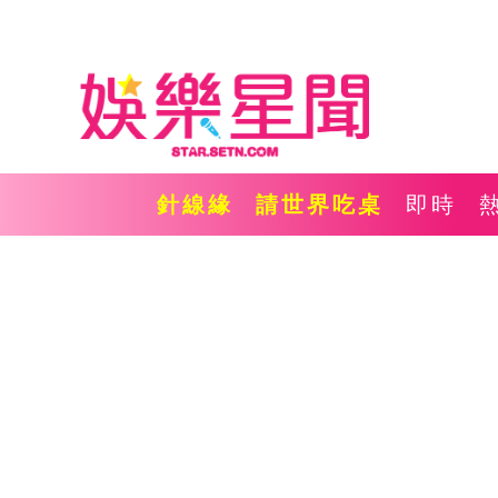
針線緣
請世界吃桌
即時