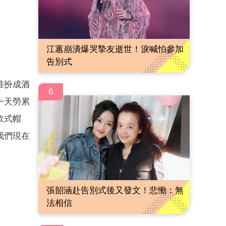
江蕙崩潰爆哭摯友逝世！淚喊怕參加
告別式
堆扮成酒
6
一天勞累
款式帽
我們現在
張韶涵赴告別式後又發文！悲慟：無
法相信