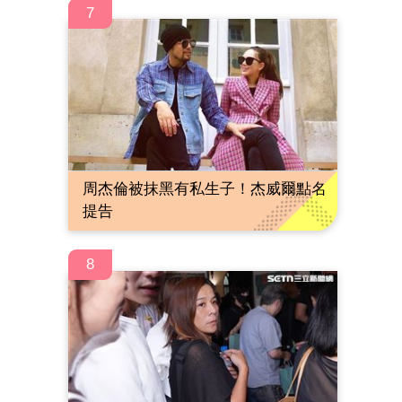
7
周杰倫被抹黑有私生子！杰威爾點名
提告
8