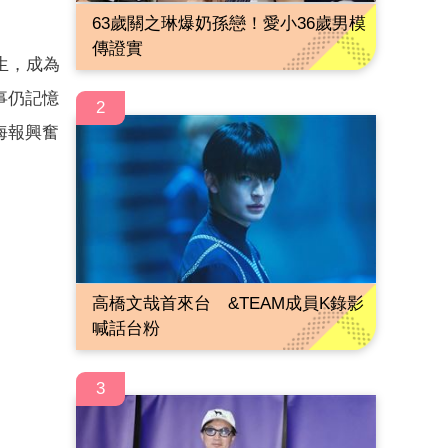
63歲關之琳爆奶孫戀！愛小36歲男模
傳證實
生，成為
事仍記憶
2
海報興奮
高橋文哉首來台 &TEAM成員K錄影
喊話台粉
3