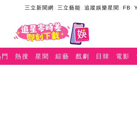
三立新聞網
三立藝能
追蹤娛樂星聞
FB
熱門
熱搜
星聞
綜藝
戲劇
日韓
電影