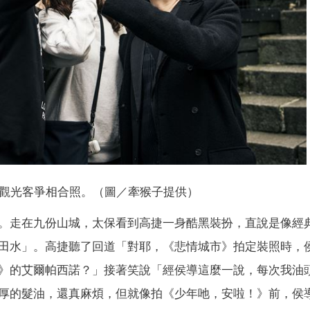
觀光客爭相合照。（圖／牽猴子提供）
。走在九份山城，太保看到高捷一身酷黑裝扮，直說是像經
田水」。高捷聽了回道「對耶，《悲情城市》拍定裝照時，
》的艾爾帕西諾？」接著笑說「經侯導這麼一說，每次我油
厚的髮油，還真麻煩，但就像拍《少年吔，安啦！》前，侯