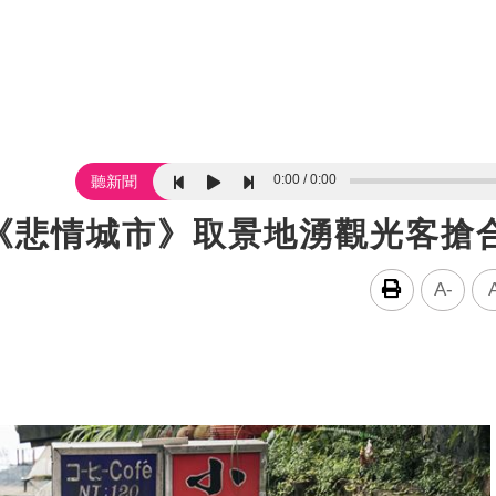
0:00
0:00
聽新聞
《悲情城市》取景地湧觀光客搶
A-