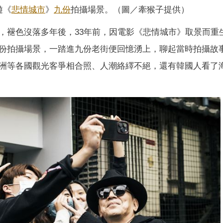
遊《
悲情城市
》
九份
拍攝場景。（圖／牽猴子提供）
，褪色沒落多年後，33年前，因電影《悲情城市》取景而重
份拍攝場景，一踏進九份老街便回憶湧上，聊起當時拍攝故
洲等各國觀光客爭相合照、人潮絡繹不絕，還有韓國人看了