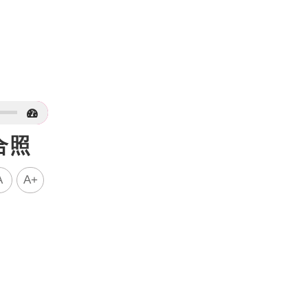
合照
A
A+