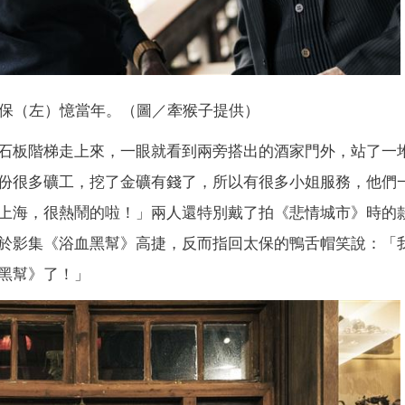
保（左）憶當年。（圖／牽猴子提供）
石板階梯走上來，一眼就看到兩旁搭出的酒家門外，站了一
份很多礦工，挖了金礦有錢了，所以有很多小姐服務，他們
上海，很熱鬧的啦！」兩人還特別戴了拍《悲情城市》時的
於影集《浴血黑幫》高捷，反而指回太保的鴨舌帽笑說：「
黑幫》了！」