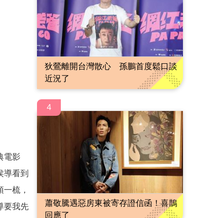
狄鶯離開台灣散心 孫鵬首度鬆口談
近況了
4
典電影
侯導看到
頭一梳，
蕭敬騰遇惡房東被寄存證信函！喜鵲
導要我先
回應了