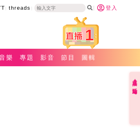
YT
threads
登入
1
音樂
專題
影音
節目
圖輯
直播✦活動