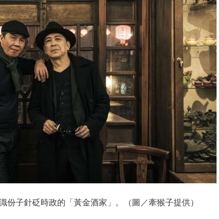
識份子針砭時政的「黃金酒家」。（圖／牽猴子提供）