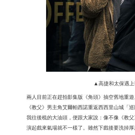
▲高捷和太保遇上
兩人目前正在趕拍影集版《角頭》抽空舊地重遊
《教父》男主角艾爾帕西諾重返西西里山城「巡
我往後梳的大油頭，便跟大家說：像不像《教父
演起戲來氣場就不一樣了。雖然下戲後要洗掉厚