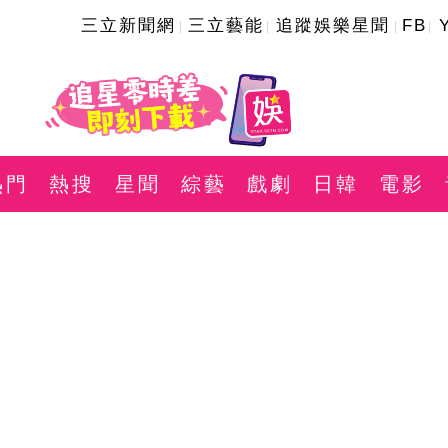
三立新聞網
三立藝能
追蹤娛樂星聞
FB
熱門
熱搜
星聞
綜藝
戲劇
日韓
電影