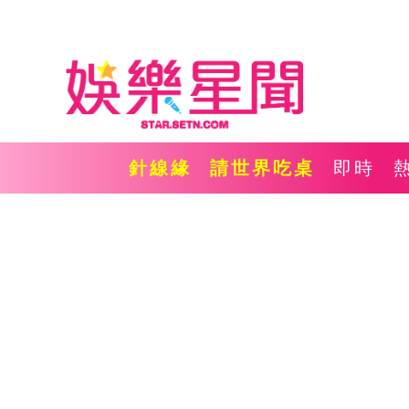
針線緣
請世界吃桌
即時