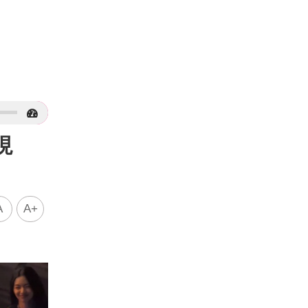
現
A
A+