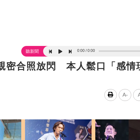
0:00
0:00
聽新聞
曬親密合照放閃 本人鬆口「感情
A-