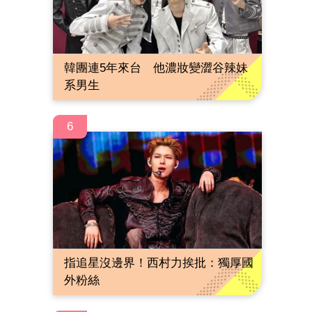
韓團連5年來台 他濃妝變澀谷辣妹
系男生
6
指追星沒邊界！西村力挨批：獨厚國
外粉絲