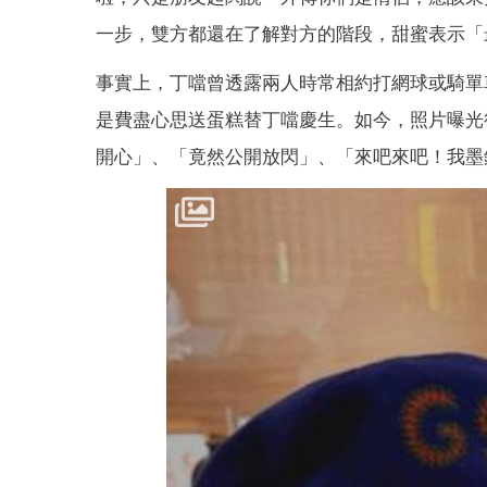
一步，雙方都還在了解對方的階段，甜蜜表示「
事實上，丁噹曾透露兩人時常相約打網球或騎單
是費盡心思送蛋糕替丁噹慶生。如今，照片曝光
開心」、「竟然公開放閃」、「來吧來吧！我墨