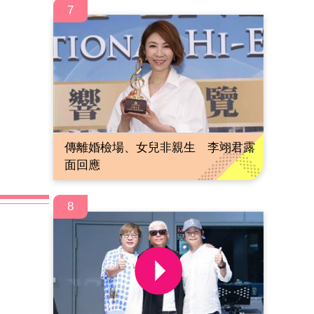
7
傳離婚檢場、女兒非親生 李翊君露
面回應
8