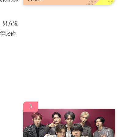
，男方還
笑得比你
5