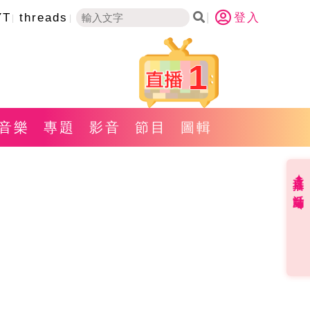
YT
threads
登入
1
音樂
專題
影音
節目
圖輯
直播✦活動