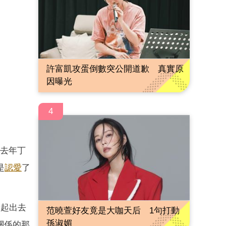
許富凱攻蛋倒數突公開道歉 真實原
因曝光
4
去年丁
是
認愛
了
一起出去
范曉萱好友竟是大咖天后 1句打動
孫淑媚
關係的那