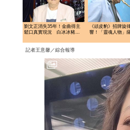
劉文正消失35年！金曲得主
《頑皮豹》招牌旋
鬆口真實現況 白冰冰豬哥
響！「靈魂人物」
亮「不合內幕」曝光
手辭世 享耆壽94
記者王意馨／綜合報導