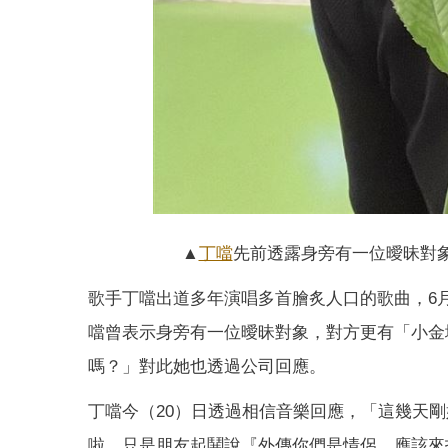
▲
丁噹
先前透露身旁有一位曖昧對
歌手丁噹出道多年演唱多首膾炙人口的歌曲，6
噹曾表示身旁有一位曖昧對象，對方更有「小金
嗎？」對此她也透過公司回應。
丁噹今（20）日透過相信音樂回應，「這幾天
啦，只是朋友起鬨說『外傳你們是情侶，應該來