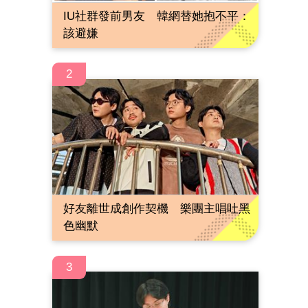
IU社群發前男友 韓網替她抱不平：
該避嫌
2
好友離世成創作契機 樂團主唱吐黑
色幽默
3