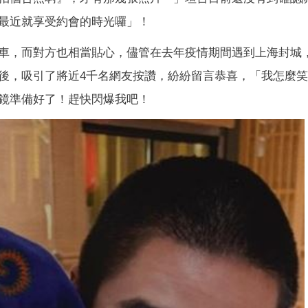
最近就享受約會的時光囉」！
車，而對方也相當貼心，儘管在去年疫情期間遇到上海封城
後，吸引了將近4千名網友按讚，紛紛留言恭喜，「我怎麼
鏡準備好了！趕快閃爆我吧！