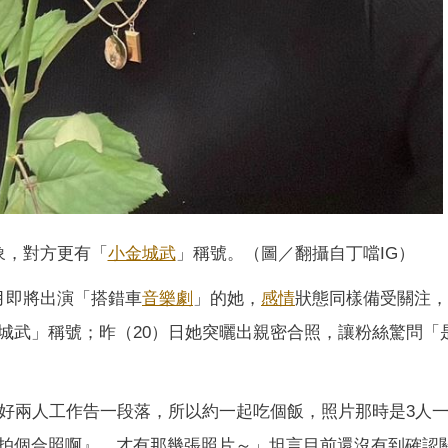
象，對方更有「
小金城武
」稱號。（圖／翻攝自丁噹IG）
月即將出演「搭錯車
音樂劇
」的她，
感情
狀態同樣備受關注，
城武」稱號；昨（20）日她突曬出親密合照，讓粉絲驚問「
剛好兩人工作告一段落，所以約一起吃個飯，照片那時是3人
拍個合照啊』，才有那幾張照片～」坦言目前還沒有到確認