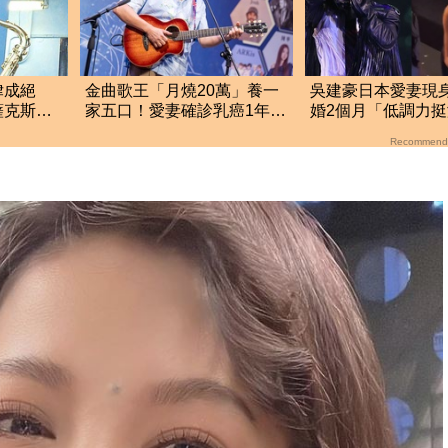
律成絕
金曲歌王「月燒20萬」養一
吳建豪日本愛妻現
薩克斯風
家五口！愛妻確診乳癌1年…
婚2個月「低調力
歲
鬆口治療近況
高顏值全被拍
Recommend