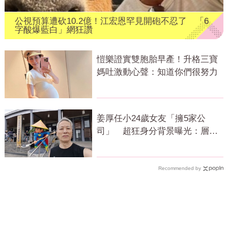
公視預算遭砍10.2億！江宏恩罕見開砲不忍了 「6
字酸爆藍白」網狂讚
愷樂證實雙胞胎早產！升格三寶
媽吐激動心聲：知道你們很努力
姜厚任小24歲女友「擁5家公
司」 超狂身分背景曝光：層級
比我高
Recommended by