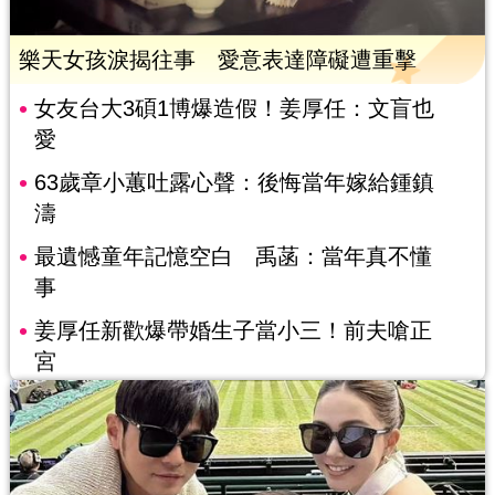
樂天女孩淚揭往事 愛意表達障礙遭重擊
女友台大3碩1博爆造假！姜厚任：文盲也
愛
63歲章小蕙吐露心聲：後悔當年嫁給鍾鎮
濤
最遺憾童年記憶空白 禹菡：當年真不懂
事
姜厚任新歡爆帶婚生子當小三！前夫嗆正
宮