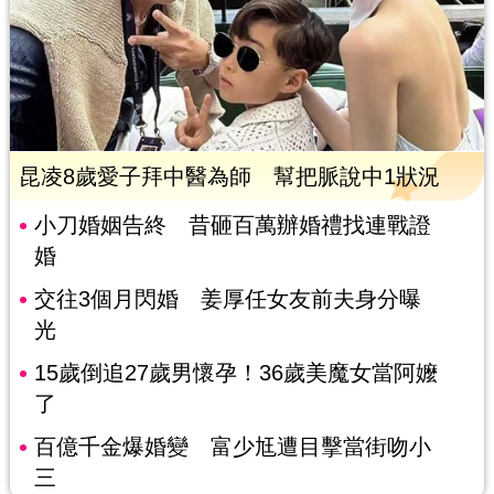
昆凌8歲愛子拜中醫為師 幫把脈說中1狀況
小刀婚姻告終 昔砸百萬辦婚禮找連戰證
婚
交往3個月閃婚 姜厚任女友前夫身分曝
光
15歲倒追27歲男懷孕！36歲美魔女當阿嬤
了
百億千金爆婚變 富少尪遭目擊當街吻小
三