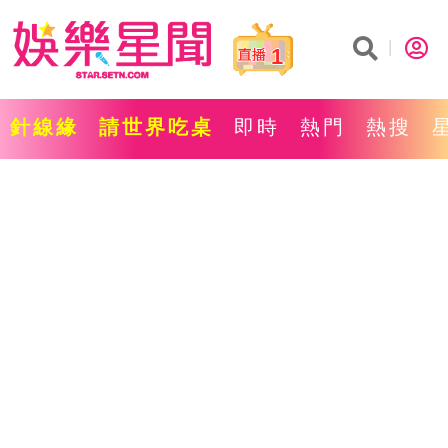
1
針線緣
請世界吃桌
即時
熱門
熱搜