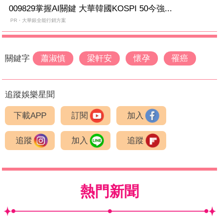
009829掌握AI關鍵 大華韓國KOSPI 50今強...
PR・大華銀全能行銷方案
關鍵字
蕭淑慎
梁軒安
懷孕
罹癌
追蹤娛樂星聞
下載APP
訂閱
加入
追蹤
加入
追蹤
熱門新聞