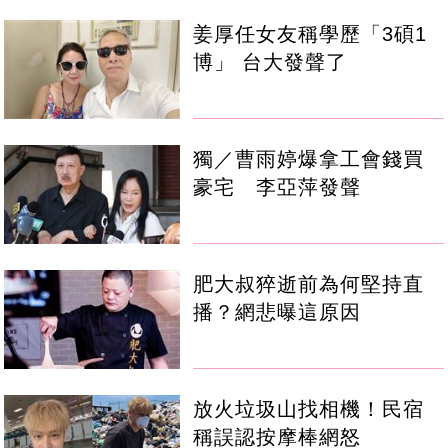
姜厚任女友稱學歷「3碩1
博」 台大發聲了
獨／曹雨婷爆拿工會錢買
豪宅 李亞萍發聲
肥大叔猝逝前為何堅持直
播？網悲曝這原因
放火垃圾山找相機！民宿
稱誤認按摩棒網怒