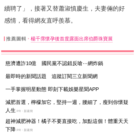
續聘了」，接著又替蕭淑慎慶生，夫妻倆的好
感情，看得網友直呼羨慕。
推薦圖輯
楊千霈懷孕後首度露面出席伯爵珠寶展
慈濟遭詐10億 國民黨不認錯反嗆⋯網炸鍋
最即時的新聞話題 追蹤訂閱三立新聞網
一手掌握明星動態 即刻下載娛樂星聞APP
減肥首選，檸檬加它，堅持一週，腰細了，瘦到你懷疑
人生
PR・新素簡
超神減肥神器！橘子不要直接吃，加點這個！體重天天
下降
PR・新素簡