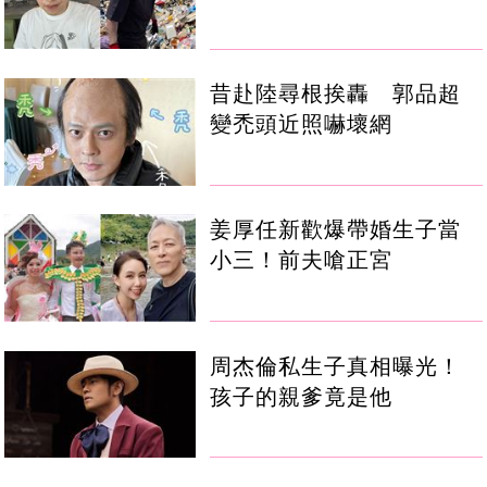
昔赴陸尋根挨轟 郭品超
變禿頭近照嚇壞網
姜厚任新歡爆帶婚生子當
小三！前夫嗆正宮
周杰倫私生子真相曝光！
孩子的親爹竟是他