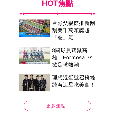
HOT焦點
台彩父親節推新刮
刮樂千萬頭獎超
「爸」氣
8國球員齊聚高
雄 Formosa 7s
掀足球熱潮
理想混蛋號召粉絲
跨海追星吃美食！
更多焦點+