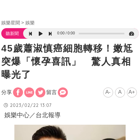
娛樂星聞
娛樂
0:00
0:00
聽新聞
45歲蕭淑慎癌細胞轉移！嫩尪
突爆「懷孕喜訊」 驚人真相
曝光了
A-
A
A+
分享
留言
2023/02/22 13:07
娛樂中心／台北報導