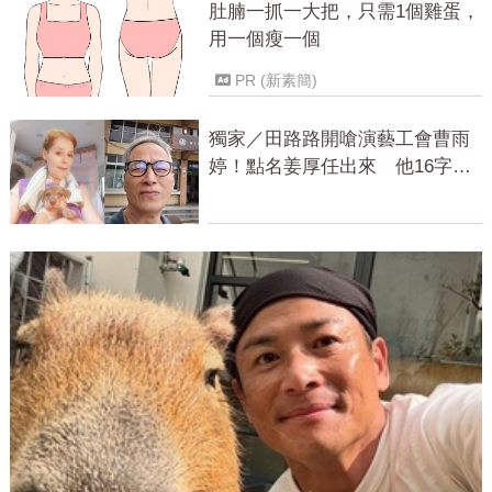
肚腩一抓一大把，只需1個雞蛋，
用一個瘦一個
PR (新素簡)
獨家／田路路開嗆演藝工會曹雨
婷！點名姜厚任出來 他16字回
應了