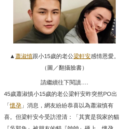
▲
蕭淑慎
跟小15歲的老公
梁軒安
感情恩愛。
（圖／翻攝臉書）
請繼續往下閱讀….
45歲蕭淑慎小15歲的老公梁軒安昨突然PO出
「
懷孕
」消息，網友紛紛恭喜以為蕭淑慎有
喜。但梁軒安今受訪澄清：「其實是我家的貓
『吳郭魚』被朋友的貓『帥帥』硬上，懷孕