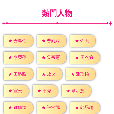
熱門人物
★
余天
★
姜厚任
★
曹雨婷
★
李亞萍
★
吳宗憲
★
周杰倫
★
放火
★
田路路
★
潘瑋柏
★
宣云
★
卓偉
★
章小蕙
★
鍾鎮濤
★
許常德
★
郭品超