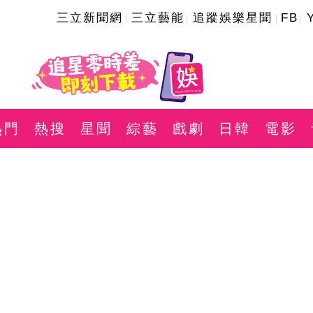
三立新聞網
三立藝能
追蹤娛樂星聞
FB
熱門
熱搜
星聞
綜藝
戲劇
日韓
電影