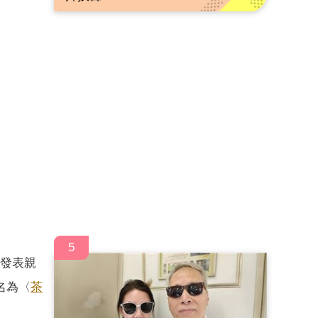
5
愛發表親
名為〈
茶