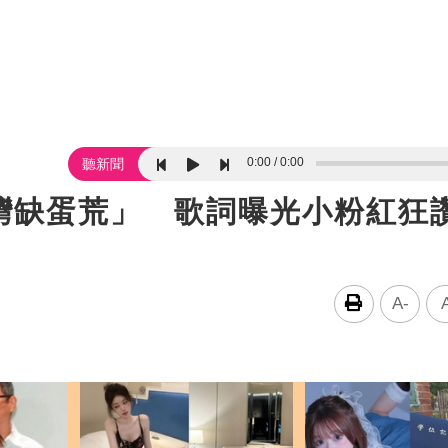
0:00
0:00
聽新聞
灣缺蛋荒」 歌詞曝光小粉紅狂
A-