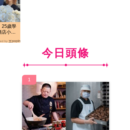
25歲學
酒店小姐
實
ed by
今日頭條
1