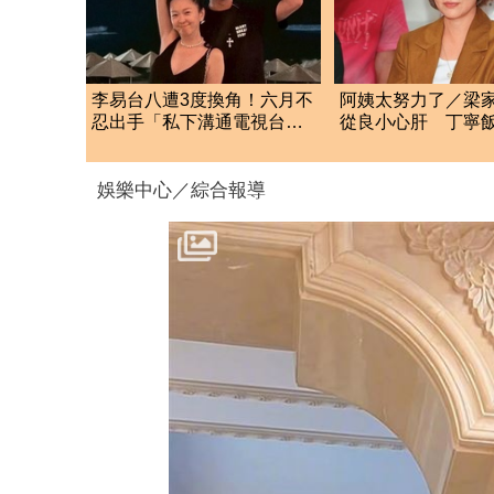
李易台八遭3度換角！六月不
阿姨太努力了／梁
忍出手「私下溝通電視台」
從良小心肝 丁寧
婚變內幕曝光了
怨春風
娛樂中心／綜合報導