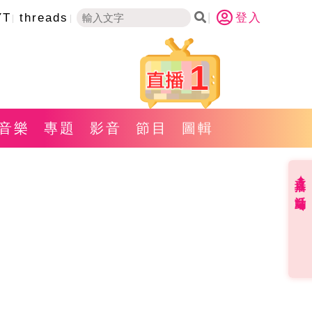
YT
threads
登入
1
音樂
專題
影音
節目
圖輯
直播✦活動