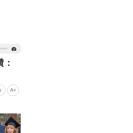
讚：
A
A+