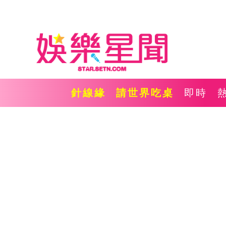
針線緣
請世界吃桌
即時