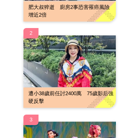
肥大叔猝逝 廚房2事恐害罹癌風險
增近2倍
2
遭小38歲前任討2400萬 75歲影后強
硬反擊
3