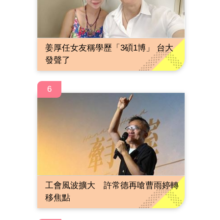
姜厚任女友稱學歷「3碩1博」 台大
發聲了
6
工會風波擴大 許常德再嗆曹雨婷轉
移焦點