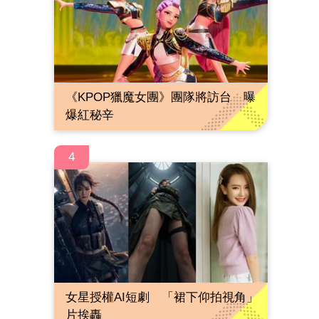
《KPOP獵魔女團》團隊將訪台 曝
爆紅秘辛
4
女星授權AI短劇 「裙下仰拍視角」
片挨轟