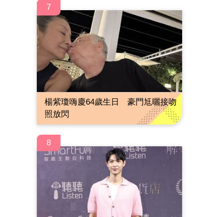
7
楊紫瓊嗨慶64歲生日 豪門尪曬接吻
照放閃
8