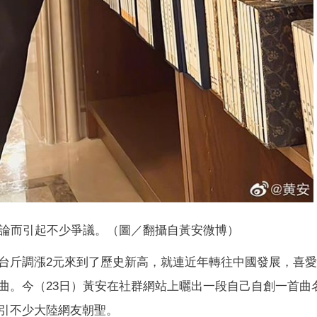
論而引起不少爭議。（圖／翻攝自黃安微博）
台斤調漲2元來到了歷史新高，就連近年轉往中國發展，喜
曲。今（23日）黃安在社群網站上曬出一段自己自創一首曲
引不少大陸網友朝聖。