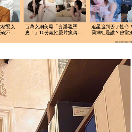
家榕惡女
百萬女網美爆「賣淫黑歷
追星追到丟了性命！
飯碗不保
史！」10分鐘性愛片瘋傳
霸網紅是誰？曾當
她回應：奮鬥本就艱難
收入破億 警方證
Recommend