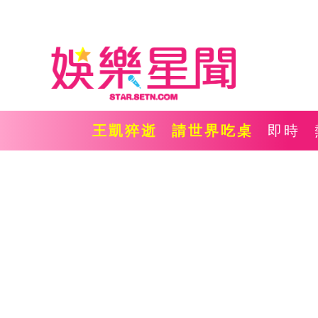
王凱猝逝
請世界吃桌
即時