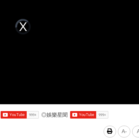
Video
Player
is
loading.
◎
娛樂星聞
A-