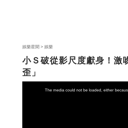
娛樂星聞
娛樂
小Ｓ破從影尺度獻身！激
歪」
This
is
a
The media could not be loaded, either because
modal
window.