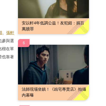
安以軒4年低調公益！友犯錯：捐百
萬贖罪
穎
、
張軒
也參與選
6
杰楷在單
蕾也靠著
法師現場坐鎮！《凶宅專賣店》拍攝
內幕曝