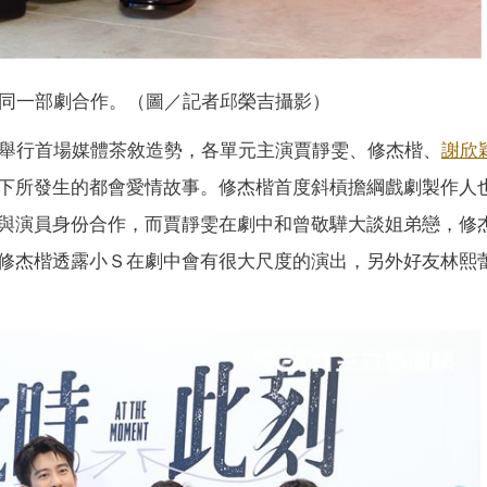
同一部劇合作。（圖／記者邱榮吉攝影）
日舉行首場媒體茶敘造勢，各單元主演賈靜雯、修杰楷、
謝欣
下所發生的都會愛情故事。修杰楷首度斜槓擔綱戲劇製作人
與演員身份合作，而賈靜雯在劇中和曾敬驊大談姐弟戀，修
修杰楷透露小Ｓ在劇中會有很大尺度的演出，另外好友林熙