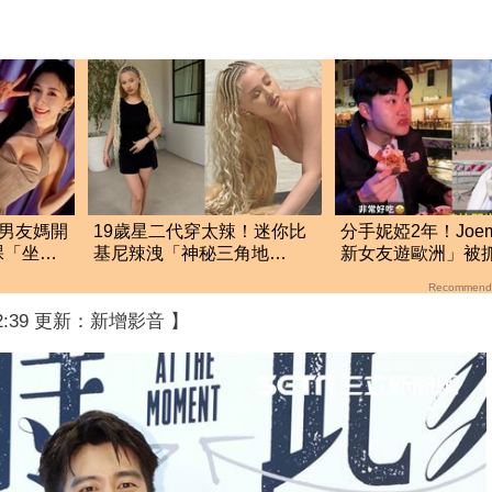
！男友媽開
19歲星二代穿太辣！迷你比
分手妮婭2年！Joe
裸「坐她
基尼辣洩「神秘三角地
新女友遊歐洲」被
帶」 性暗示打扮惹議
滴發聲救火網不信
Recommend
22:39 更新：新增影音 】