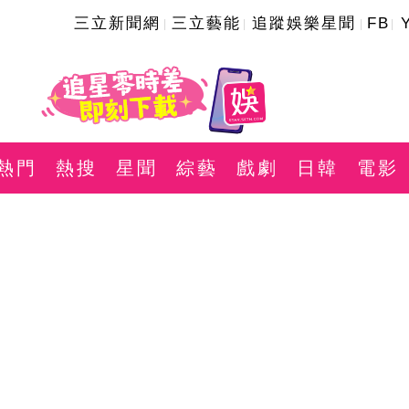
三立新聞網
三立藝能
追蹤娛樂星聞
FB
熱門
熱搜
星聞
綜藝
戲劇
日韓
電影