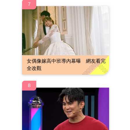
7
女偶像嫁高中班導內幕曝 網友看完
全改觀
8