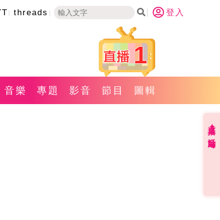
YT
threads
登入
1
音樂
專題
影音
節目
圖輯
直播✦活動