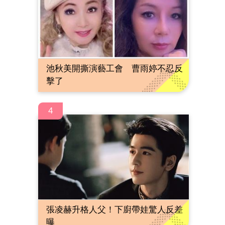
池秋美開撕演藝工會 曹雨婷不忍反
擊了
4
張凌赫升格人父！下廚帶娃驚人反差
曝