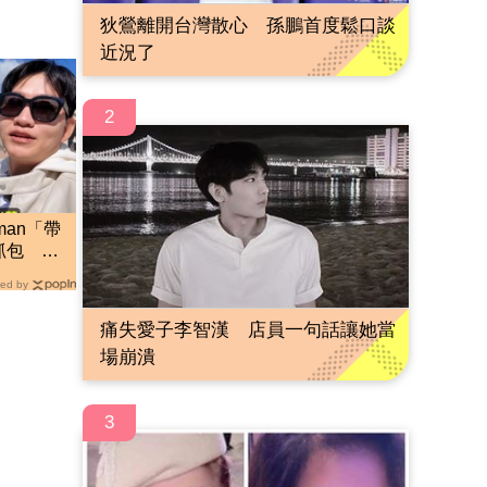
狄鶯離開台灣散心 孫鵬首度鬆口談
近況了
2
man「帶
抓包 阿
ed by
痛失愛子李智漢 店員一句話讓她當
場崩潰
3