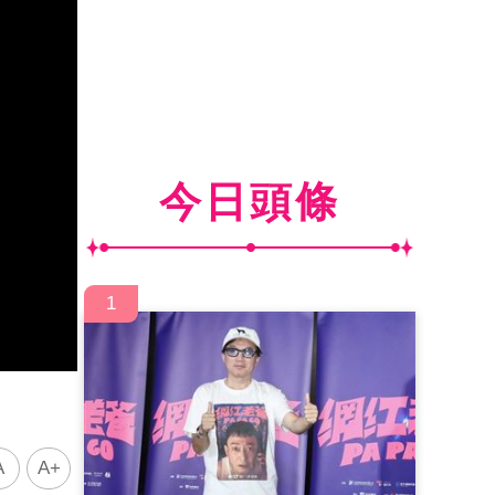
今日頭條
1
A
A+