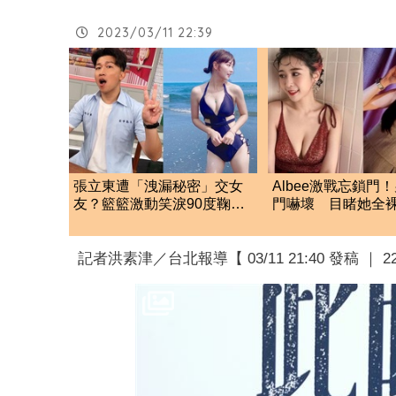
2023/03/11 22:39
張立東遭「洩漏秘密」交女
Albee激戰忘鎖門
友？籃籃激動笑淚90度鞠
門嚇壞 目睹她全
躬 反應全場看傻眼
兒子身上」
記者洪素津／台北報導【 03/11 21:40 發稿 ｜ 