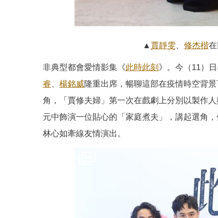
▲
賈靜雯
、
修杰楷
在
非典型都會愛情影集《
此時此刻
》。今（11）
睿
、
楊銘威
隆重出席，暢聊這部在疫情時空背景
角，「賈修夫婦」第一次在戲劇上分別以製作人
元中飾演一位貼心的「家庭煮夫」，講起選角，
林心如牽線友情演出。