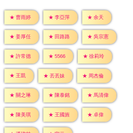
★
余天
★
曹雨婷
★
李亞萍
★
姜厚任
★
田路路
★
吳宗憲
★
5566
★
許常德
★
徐莉玲
★
王凱
★
丟丟妹
★
周杰倫
★
關之琳
★
陳泰銘
★
馬清偉
★
卓偉
★
陳美琪
★
王國旌