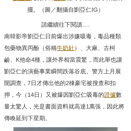
擺。（圖／翻攝自劉亞仁IG）
請繼續往下閱讀….
南韓影帝劉亞仁日前爆出涉嫌吸毒，毒品種類
包藥物異丙酚（俗稱
牛奶針
）、大麻、古柯
鹼、K他命4種，讓外界相當震驚，而此舉也讓
劉亞仁的演藝事業瞬間跌落谷底。警方上月展
開調查，7日才傳出他的2棟豪宅被搜查和扣
押，今（14日）又被爆因劉亞仁吸毒的
證據
數
量太驚人，光是書面資料就高達1萬張，因此將
傳喚延到下星期。