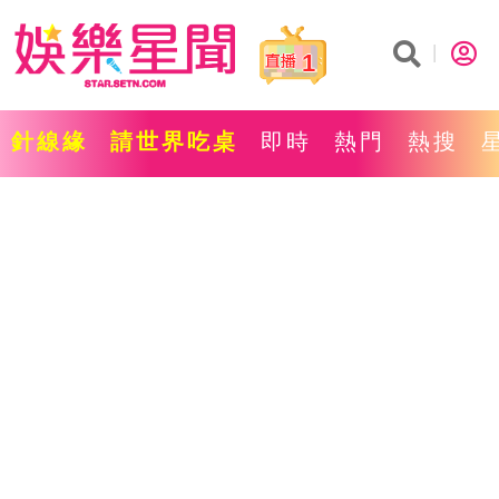
1
針線緣
請世界吃桌
即時
熱門
熱搜