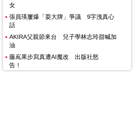
女
張員瑛屢爆「耍大牌」爭議 9字洩真心
話
AKIRA父親節來台 兒子學林志玲甜喊加
油
藤嶌果步寫真遭AI魔改 出版社怒
告！