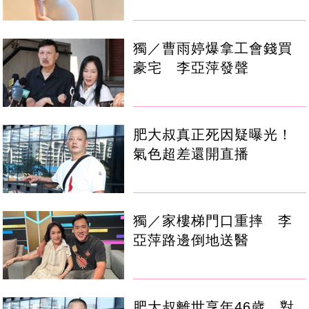
獨／曹雨婷爆拿工會錢買
豪宅 李亞萍發聲
肥大叔真正死因疑曝光！
氣色超差還開直播
獨／家樓梯門口重摔 李
亞萍路邊倒地送醫
肥大叔離世享年46歲 對