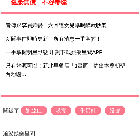
健康無價 不容毒噬
昔傳跟李易婚變 六月遭女兒爆喝醉就吵架
新聞事件即時更新 所有消息一手掌握！
一手掌握明星動態 即刻下載娛樂星聞APP
只有始源可以！新北早餐店「1畫面」釣出本尊朝聖
台粉嚇...
關鍵字
劉亞仁
吸毒
牛奶針
證據
追蹤娛樂星聞