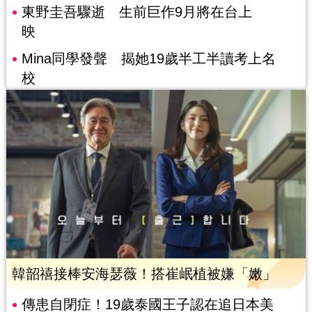
東野圭吾驟逝 生前巨作9月將在台上
映
Mina同學發聲 揭她19歲半工半讀考上名
校
韓韶禧接棒安海瑟薇！搭崔岷植被嫌「嫩」
傳患自閉症！19歲泰國王子認在追日本美