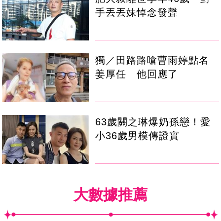
手丟丟妹悼念發聲
獨／田路路嗆曹雨婷點名
姜厚任 他回應了
63歲關之琳爆奶孫戀！愛
小36歲男模傳證實
大數據推薦