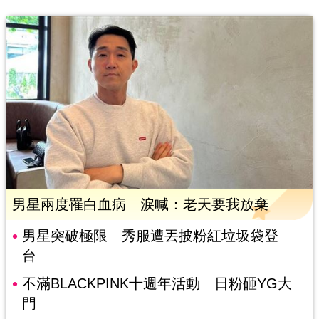
男星兩度罹白血病 淚喊：老天要我放棄
男星突破極限 秀服遭丟披粉紅垃圾袋登
台
不滿BLACKPINK十週年活動 日粉砸YG大
門