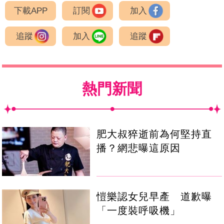
下載APP
訂閱
加入
追蹤
加入
追蹤
熱門新聞
肥大叔猝逝前為何堅持直
播？網悲曝這原因
愷樂認女兒早產 道歉曝
「一度裝呼吸機」