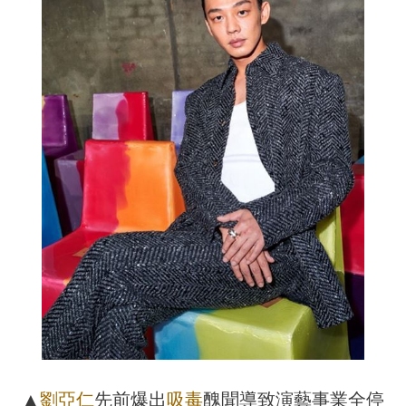
▲
劉亞仁
先前爆出
吸毒
醜聞導致演藝事業全停