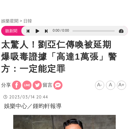
娛樂星聞
日韓
0:00
0:00
聽新聞
太驚人！劉亞仁傳喚被延期
爆吸毒證據「高達1萬張」警
方：一定能定罪
A-
A
A+
分享
留言
2023/03/14 20:44
娛樂中心／鍾昀軒報導