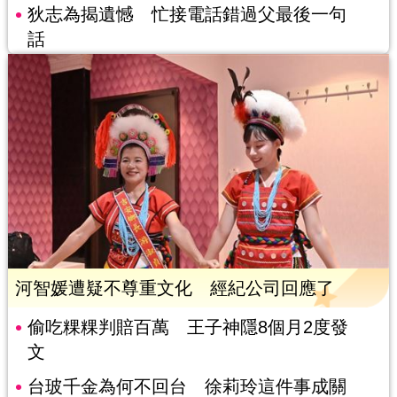
狄志為揭遺憾 忙接電話錯過父最後一句
話
河智媛遭疑不尊重文化 經紀公司回應了
偷吃粿粿判賠百萬 王子神隱8個月2度發
文
台玻千金為何不回台 徐莉玲這件事成關