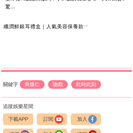
驚...
纖潤鮮銀耳禮盒｜人氣美容保養款
PR
關鍵字
吳慷仁
吻戲
此時此刻
追蹤娛樂星聞
下載APP
訂閱
加入