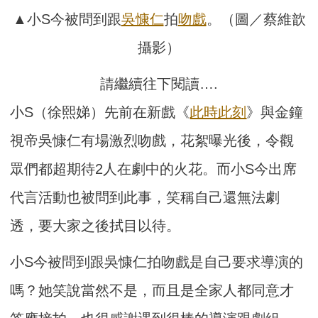
▲小S今被問到跟
吳慷仁
拍
吻戲
。（圖／蔡維歆
攝影）
請繼續往下閱讀….
小S（徐熙娣）先前在新戲《
此時此刻
》與金鐘
視帝吳慷仁有場激烈吻戲，花絮曝光後，令觀
眾們都超期待2人在劇中的火花。而小S今出席
代言活動也被問到此事，笑稱自己還無法劇
透，要大家之後拭目以待。
小S今被問到跟吳慷仁拍吻戲是自己要求導演的
嗎？她笑說當然不是，而且是全家人都同意才