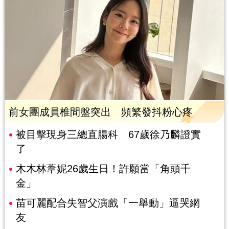
前女團成員椎間盤突出 頻繁發抖粉心疼
被目擊現身三總直腸科 67歲徐乃麟證實
了
木木林葦妮26歲生日！許願當「角頭千
金」
苗可麗配合失智父演戲「一舉動」逼哭網
友