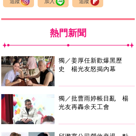
追蹤
加入
追蹤
熱門新聞
獨／姜厚任新歡爆黑歷
史 楊光友怒揭內幕
獨／批曹雨婷帳目亂 楊
光友再轟余天工會