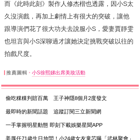
而《此時此刻》製作人修杰楷也透露，因小S太
久沒演戲，再加上劇情上有很大的突破，讓他
跟導演們花了很大功夫去說服小S，愛妻賈靜雯
也坦言與小S深聊過才讓她決定挑戰突破以往的
拍戲尺度。
推薦圖輯
小S徐熙娣出席美妝活動
偷吃粿粿判賠百萬 王子神隱8個月2度發文
最即時的新聞話題 追蹤訂閱三立新聞網
一手掌握明星動態 即刻下載娛樂星聞APP
姜厚任71歲生日放閃！小24歲女友童芯曝「武林聚會」