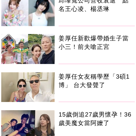
邱瓈寬公司營收衰退 點
名王心凌、楊丞琳
姜厚任新歡爆帶婚生子當
小三！前夫嗆正宮
姜厚任女友稱學歷「3碩1
博」 台大發聲了
15歲倒追27歲男懷孕！36
歲美魔女當阿嬤了