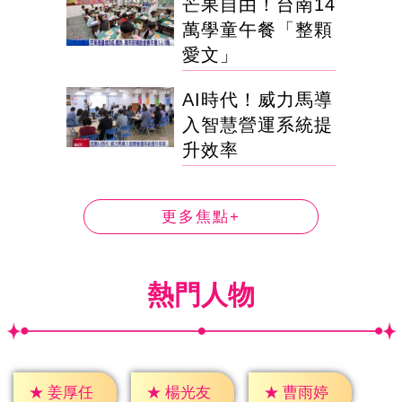
芒果自由！台南14
萬學童午餐「整顆
愛文」
AI時代！威力馬導
入智慧營運系統提
升效率
更多焦點+
熱門人物
★
姜厚任
★
楊光友
★
曹雨婷