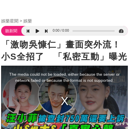
娛樂星聞
娛樂
0:00
0:00
聽新聞
「激吻吳慷仁」畫面突外流！
小S全招了 「私密互動」曝光
This
is
a
The media could not be loaded, either because the server or
modal
window.
network failed or because the format is not supported.