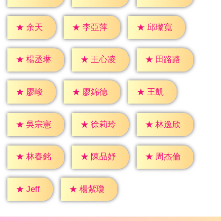
★
余天
★
李亞萍
★
邱瓈寬
★
楊丞琳
★
王心凌
★
田路路
★
廖峻
★
王凱
★
廖錦德
★
吳宗憲
★
徐莉玲
★
林逸欣
★
林春銘
★
陳品妤
★
周杰倫
★
Jeff
★
楊紫瓊