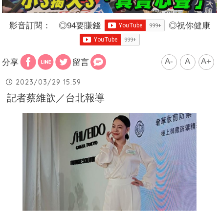
影音訂閱：
◎
94要賺錢
◎
祝你健康
A-
A
A+
分享
留言
2023/03/29 15:59
記者蔡維歆／台北報導