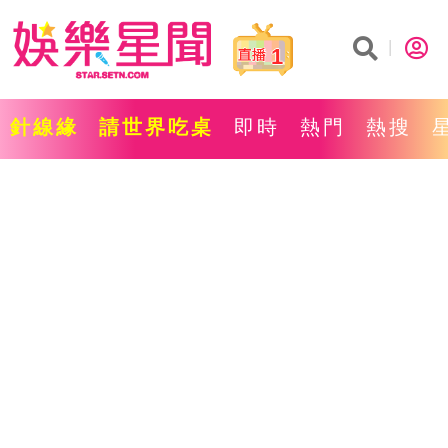
1
針線緣
請世界吃桌
即時
熱門
熱搜