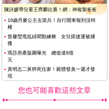
陳詩媛帶兒看王齊麟比賽！網：神複製爸爸
19歲丹麥公主去當兵！自行開車報到沒特
權
曾馨瑩甩尪緋聞勤練舞 女兒搭捷運被捕
獲
瑪莎房產版圖曝光 總值達8億
元
黃明志二舅猝死住家！屍體發臭一週才發
現
您也可能喜歡這些文章