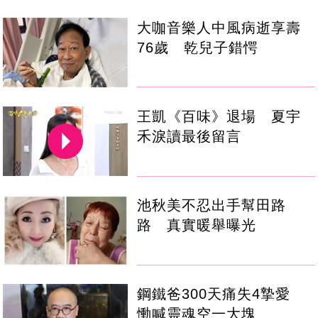
大咖音樂人中風病逝享壽
76歲 乾兒子錯愕
王凱《百味》退場 夏宇
禾淚讀最後留言
池秋美不忍出手幫田路
路 真實暖舉曝光
鋼鐵爸300天痛失4摯愛
慟喊靈魂空一大塊