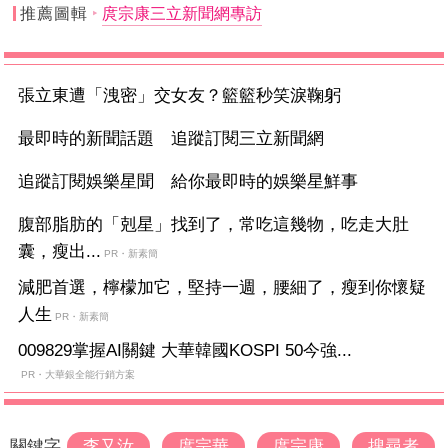
推薦圖輯
庹宗康三立新聞網專訪
張立東遭「洩密」交女友？籃籃秒笑淚鞠躬
最即時的新聞話題 追蹤訂閱三立新聞網
追蹤訂閱娛樂星聞 給你最即時的娛樂星鮮事
腹部脂肪的「剋星」找到了，常吃這幾物，吃走大肚
囊，瘦出...
PR・新素簡
減肥首選，檸檬加它，堅持一週，腰細了，瘦到你懷疑
人生
PR・新素簡
009829掌握AI關鍵 大華韓國KOSPI 50今強...
PR・大華銀全能行銷方案
關鍵字
李又汝
庹宗華
庹宗康
搜尋者