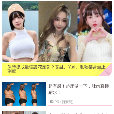
保時捷成最強護花座駕？艾融、Yuri、啾啾都曾坐上
副駕
超有感！起床做一下，肚肉直接
縮水！
PR (新素簡)