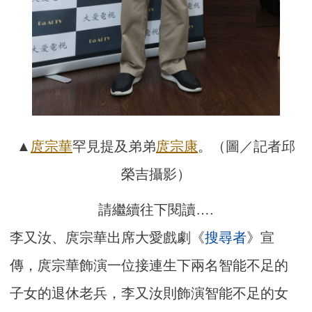
▲
庹宗華
罕見提及弟弟
庹宗康
。（圖／記者邱
榮吉攝影）
請繼續往下閱讀….
李又汝、庹宗華出席大愛戲劇《
搜尋者
》宣
傳，庹宗華飾演一位接連生下兩名智能不足的
子女的退休老兵，李又汝則飾演智能不足的女