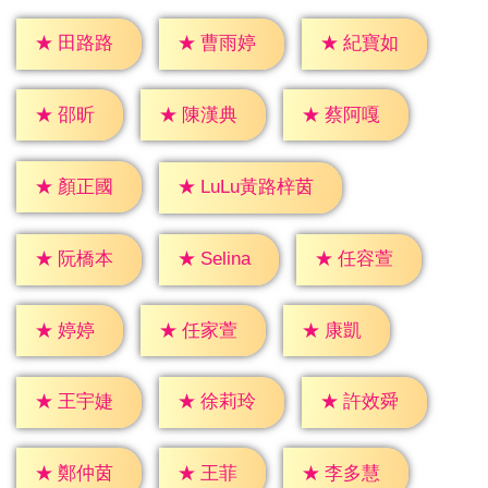
★
田路路
★
曹雨婷
★
紀寶如
★
邵昕
★
陳漢典
★
蔡阿嘎
★
顏正國
★
LuLu黃路梓茵
★
Selina
★
阮橋本
★
任容萱
★
婷婷
★
康凱
★
任家萱
★
王宇婕
★
徐莉玲
★
許效舜
★
王菲
★
鄭仲茵
★
李多慧