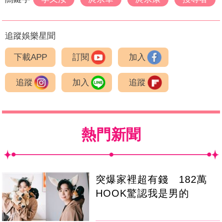
追蹤娛樂星聞
下載APP
訂閱
加入
追蹤
加入
追蹤
熱門新聞
突爆家裡超有錢 182萬
HOOK驚認我是男的