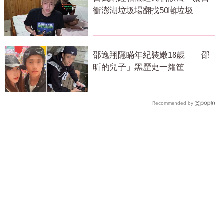
衝澎湖垃圾場翻找50噸垃圾
邵逸翔隱瞞年紀裝嫩18歲 「邵
昕的兒子」黑歷史一籮筐
Recommended by