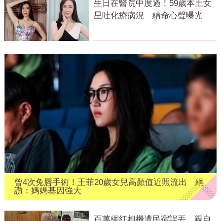
生日在醫院中度過！59歲本土女
星吐化療病況 續命心聲曝光
曾4次兔唇手術！王菲20歲女兒高顏值近照流出 網
讚：媽媽基因強大
百萬網紅相機遭民宿誤丟 親自