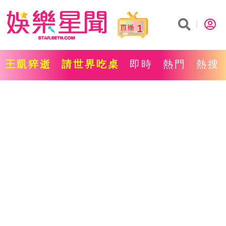
1
王凱猝逝
請世界吃桌
即時
熱門
熱搜