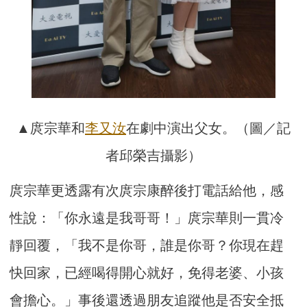
▲庹宗華和
李又汝
在劇中演出父女。（圖／記
者邱榮吉攝影）
庹宗華更透露有次庹宗康醉後打電話給他，感
性說：「你永遠是我哥哥！」庹宗華則一貫冷
靜回覆，「我不是你哥，誰是你哥？你現在趕
快回家，已經喝得開心就好，免得老婆、小孩
會擔心。」事後還透過朋友追蹤他是否安全抵