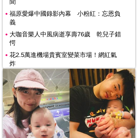
聞
福原愛爆中國錄影內幕 小粉紅：忘恩負
義
大咖音樂人中風病逝享壽76歲 乾兒子錯
愕
花2.5萬進機場貴賓室變菜市場！網紅氣
炸