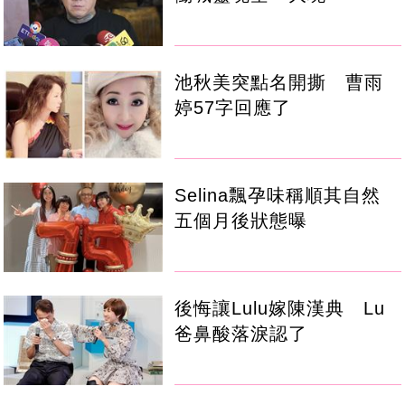
池秋美突點名開撕 曹雨
婷57字回應了
Selina飄孕味稱順其自然
五個月後狀態曝
後悔讓Lulu嫁陳漢典 Lu
爸鼻酸落淚認了