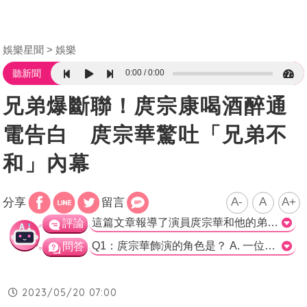
娛樂星聞
娛樂
0:00
0:00
聽新聞
兄弟爆斷聯！庹宗康喝酒醉通
電告白 庹宗華驚吐「兄弟不
和」內幕
A-
A
A+
分享
留言
這篇文章報導了演員庹宗華和他的弟弟庹宗康的彼此關係，並且提到了庹宗華最近參演的作品及其受到的討論。除此之外，報導也透露了庹宗華家庭以及與弟弟間的交流情況，讓讀者更加了解這位演員的生活面向。 關於庹宗華在演技上的表現，他在最近的作品中受到了討論，並展現了出色的演出能力，這個訊息也讓讀者對他更加瞭解及關注。報導也提到庹宗華和他的弟弟間的交流情況，雖然由於工作和家庭的原因很少見面，但是兩人之間的感情並不冷淡，更值得讀者欣賞。 整體而言，這篇文章報導了庹宗華的演藝事業的近況，並且介紹了他與弟弟間的情感相處方式，這樣的報導讓讀者更能了解演員的另一面，而非只是表面上的形象。>
評論
Q1：庹宗華飾演的角色是？ A. 一位退休警察 B. 一位退伍軍人生下兩名智能不足的子女 C. 一位匿名捐贈者 正確解答：B Q2：庹宗華近期演出的作品不包括下列哪一部？ A. 《搜尋者》 B. 《模仿犯》 C. 《關於我和鬼變成家人的那件事》 正確解答：C Q3：庹宗華和弟弟庹宗康的關係如何？ A. 兄弟倆關係不好 B. 兄弟倆關係很好，常一起演出 C. 兄弟倆關係普通，偶爾聯絡 正確解答：A
問答
2023/05/20 07:00