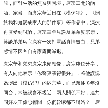
兒，面對生活的無奈與困境，庹宗華開始酗
酒、家暴。而庹宗華近日在《模仿犯》、《關
於我和鬼變成家人的那件事》等作品中，演技
再度受到討論，庹宗華罕見談及弟弟庹宗康，
笑談弟弟庹宗康有一次打電話真情告白，兄弟
感情不因各自有家庭而減退。
庹宗華和弟弟庹宗康頗相像，庹宗康也分享，
有人向他表示「你警察演得很好」，將他誤認
為演出《模仿犯》的庹宗華，而兄弟倆多年沒
同台，常被誤會不親近，兩人關係不好，連共
同好友王偉忠都問「你們幹嘛都不聯絡？」庹