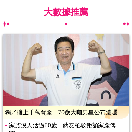
大數據推薦
獨／擁上千萬資產 70歲大咖男星公布遺囑
家族沒人活過50歲 蔣友柏駁鉅額家產傳