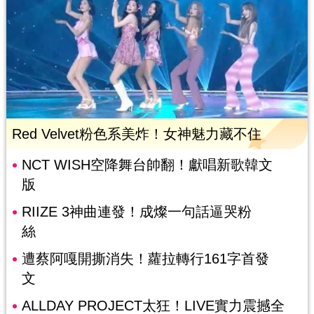
Red Velvet粉色系美炸！女神魅力藏不住
NCT WISH空降舞台帥翻！獻唱新歌韓文
版
RIIZE 3神曲連發！成燦一句話逼哭粉
絲
遭蔡阿嘎開撕消失！蘿拉轉行161字首發
文
ALLDAY PROJECT太狂！LIVE實力震撼全