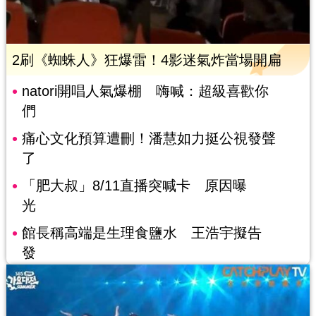
2刷《蜘蛛人》狂爆雷！4影迷氣炸當場開扁
natori開唱人氣爆棚 嗨喊：超級喜歡你
們
痛心文化預算遭刪！潘慧如力挺公視發聲
了
「肥大叔」8/11直播突喊卡 原因曝
光
館長稱高端是生理食鹽水 王浩宇擬告
發