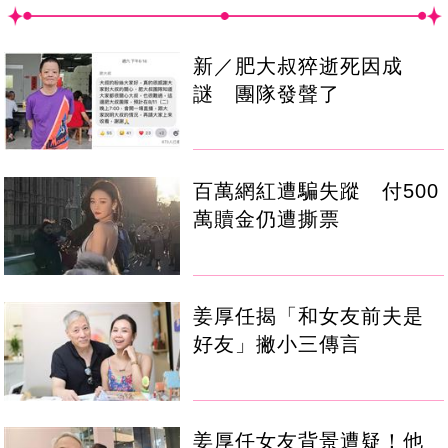
新／肥大叔猝逝死因成
謎 團隊發聲了
百萬網紅遭騙失蹤 付500
萬贖金仍遭撕票
姜厚任揭「和女友前夫是
好友」撇小三傳言
姜厚任女友背景遭疑！他