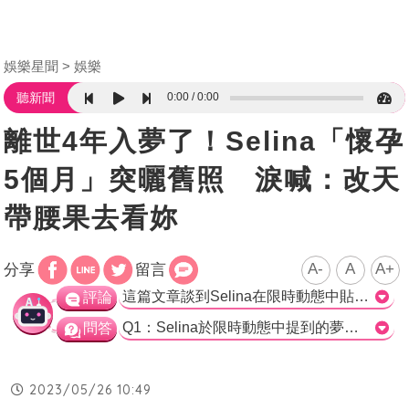
娛樂星聞
娛樂
0:00
0:00
聽新聞
離世4年入夢了！Selina「懷孕
5個月」突曬舊照 淚喊：改天
帶腰果去看妳
A-
A
A+
分享
留言
這篇文章談到Selina在限時動態中貼出已故愛犬Pinky的照片，並高度表達了她對愛犬的思念與愛。事實上，愛犬對主人的重要性在現代社會中越來越受到重視，即便是藝人也不例外。透過社群媒體表達情感，也讓許多網友感動。與此同時，又引起人們對於藝人私人生活的關注。對於藝人而言，需要適時地調整自己的隱私空間以及管理自己的社交媒體形象。>
評論
Q1：Selina於限時動態中提到的夢到誰？ A. 小7歲男友小徐 B. 已故愛犬Pinky C. 妹妹任容萱 正確答案：B Q2：Selina的愛犬Pinky是於何時逝世的？ A. 去年3月 B. 今年3月 C. 2019年 正確答案：C Q3：Selina的歌曲〈你我他〉是寫給誰的歌曲？ A. 小徐 B. 妹妹任容萱 C. 愛犬Pinky 正確答案：C
問答
2023/05/26 10:49