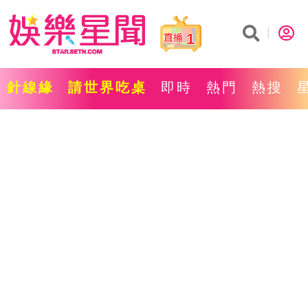
1
針線緣
請世界吃桌
即時
熱門
熱搜