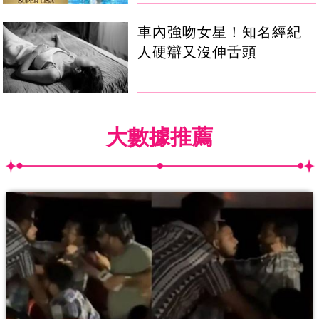
車內強吻女星！知名經紀
人硬辯又沒伸舌頭
大數據推薦