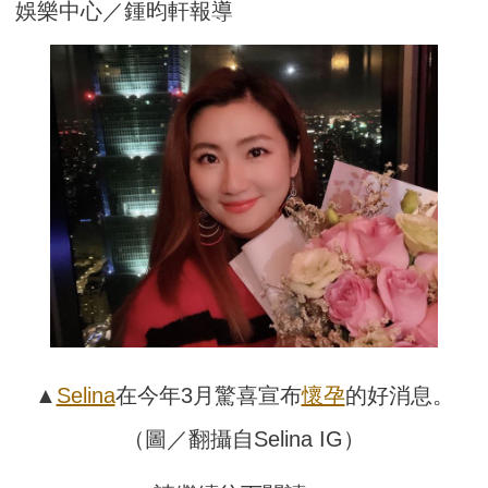
娛樂中心／鍾昀軒報導
▲
Selina
在今年3月驚喜宣布
懷孕
的好消息。
（圖／翻攝自Selina IG）