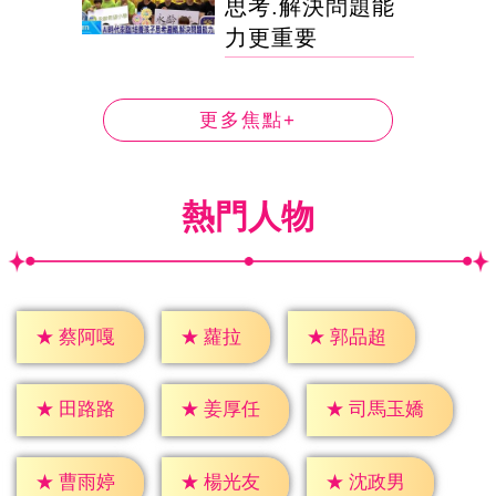
思考.解決問題能
力更重要
更多焦點+
熱門人物
★
蘿拉
★
蔡阿嘎
★
郭品超
★
田路路
★
姜厚任
★
司馬玉嬌
★
曹雨婷
★
楊光友
★
沈政男