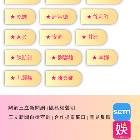
★
乾妹
★
許常德
★
徐莉玲
★
茜拉
★
安迪
★
甘比
★
李娜
★
陳凱韻
★
劉鑾雄
★
孔麗梅
★
雅典娜
關於三立新聞網
隱私權聲明
三立新聞自律守則
合作提案窗口
意見反應