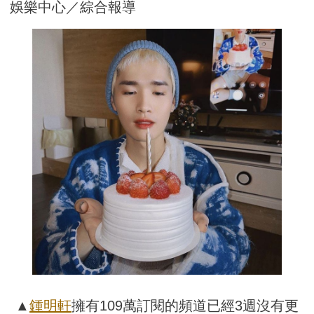
娛樂中心／綜合報導
▲
鍾明軒
擁有109萬訂閱的頻道已經3週沒有更