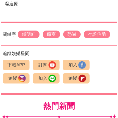
曝這原...
關鍵字
鍾明軒
廠商
恐嚇
存證信函
追蹤娛樂星聞
下載APP
訂閱
加入
追蹤
加入
追蹤
熱門新聞