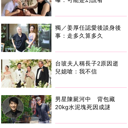
獨／姜厚任認愛後談身後
事：走多久算多久
台玻夫人稱長子2原因逝
兒媳嗆：我不信
男星陳屍河中 背包藏
20kg水泥塊死因成謎