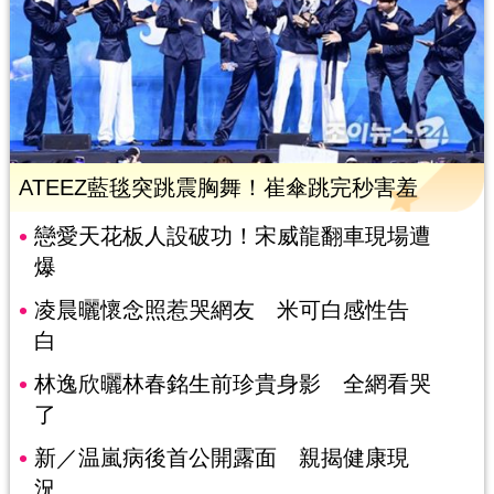
ATEEZ藍毯突跳震胸舞！崔傘跳完秒害羞
戀愛天花板人設破功！宋威龍翻車現場遭
爆
凌晨曬懷念照惹哭網友 米可白感性告
白
林逸欣曬林春銘生前珍貴身影 全網看哭
了
新／温嵐病後首公開露面 親揭健康現
況