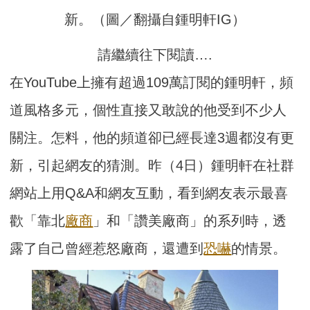
新。（圖／翻攝自鍾明軒IG）
請繼續往下閱讀….
在YouTube上擁有超過109萬訂閱的鍾明軒，頻
道風格多元，個性直接又敢說的他受到不少人
關注。怎料，他的頻道卻已經長達3週都沒有更
新，引起網友的猜測。昨（4日）鍾明軒在社群
網站上用Q&A和網友互動，看到網友表示最喜
歡「靠北
廠商
」和「讚美廠商」的系列時，透
露了自己曾經惹怒廠商，還遭到
恐嚇
的情景。