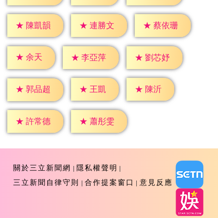
★
陳凱韻
★
連勝文
★
蔡依珊
★
余天
★
李亞萍
★
劉芯妤
★
王凱
★
陳沂
★
郭品超
★
許常德
★
蕭彤雯
關於三立新聞網
隱私權聲明
三立新聞自律守則
合作提案窗口
意見反應