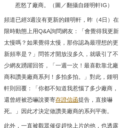
惹怒了廠商。（圖／翻攝自鍾明軒IG）
頻道已經3週沒有更新的鍾明軒，昨（4日）在
限時動態上用Q&A詢問網友：「會覺得我更新
太慢嗎？如果覺得太慢，那你認為最理想的更
新頻率是？」問答才開放沒多久，就吸引了不
少網友踴躍回答，「一週一次！最喜歡靠北廠
商和讚美廠商系列！多拍多拍。」對此，鍾明
軒則回覆：「你都不知道我惹惱了多少廠商，
還曾經被恐嚇說要寄
存證信函
提告，直接嚇
死。」因此才決定做讚美廠商的系列平衡。
此外，一直被觀眾催促趕快上片的他，也透露