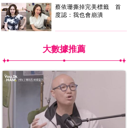
蔡依珊撕掉完美標籤 首
度認：我也會崩潰
大數據推薦