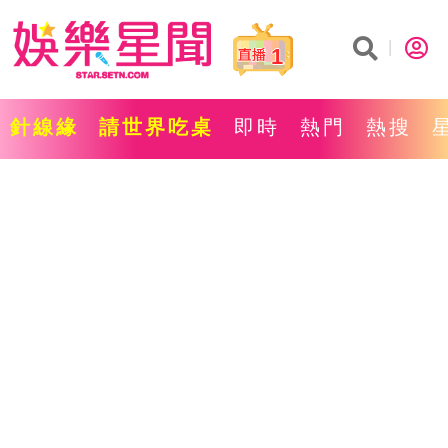
1
針線緣
請世界吃桌
即時
熱門
熱搜