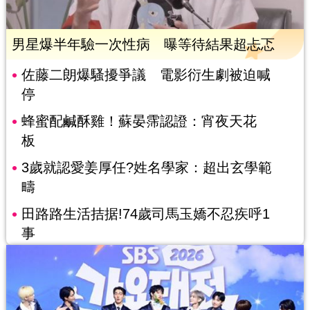
男星爆半年驗一次性病 曝等待結果超忐忑
佐藤二朗爆騷擾爭議 電影衍生劇被迫喊
停
蜂蜜配鹹酥雞！蘇晏霈認證：宵夜天花
板
3歲就認愛姜厚任?姓名學家：超出玄學範
疇
田路路生活拮据!74歲司馬玉嬌不忍疾呼1
事