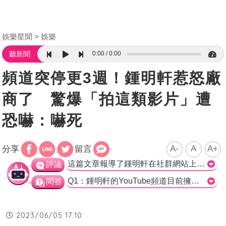
娛樂星聞
娛樂
0:00
0:00
聽新聞
頻道突停更3週！鍾明軒惹怒廠
商了 驚爆「拍這類影片」遭
恐嚇：嚇死
A-
A
A+
分享
留言
這篇文章報導了鍾明軒在社群網站上與粉絲互動的情況，並透露了鍾明軒頻道長達3週沒有更新的原因。從文章中可以看出，鍾明軒在創作過程中面臨的挑戰包括與廠商的關係及個人工作壓力等。他也提及想要平衡自己的頻道內容，以避免惹怒廠商並引發不必要的麻煩。顯然，鍾明軒非常用心創作影片，並深知自己的責任和影響力。然而，他也承認自己面臨著不小的壓力和挑戰。希望他能夠順利克服困難，並繼續帶給觀眾更多有價值、有深度的影片內容。>
評論
Q1：鍾明軒的YouTube頻道目前擁有多少訂閱數？ A：超過109萬訂閱。 Q2：根據鍾明軒在限時動態上的問答，網友認為最理想的更新頻率是？ A：一週一次。 Q3：鍾明軒為何會做出平衡「靠北廠商」和「讚美廠商」的系列？ A：因為曾經惹怒廠商，還遭到恐嚇的情景。
問答
2023/06/05 17:10