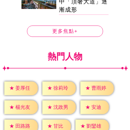
中「頂奢大道」逐
漸成形
更多焦點+
熱門人物
★
姜厚任
★
徐莉玲
★
曹雨婷
★
安迪
★
楊光友
★
沈政男
★
甘比
★
田路路
★
劉鑾雄