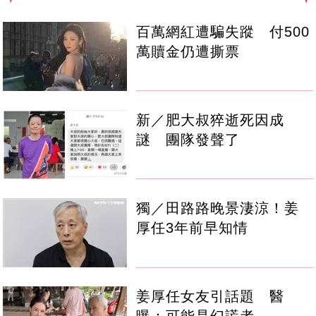
百萬網紅遭騙失蹤 付500
萬贖金仍遭撕票
新／肥大叔猝逝死因成
謎 團隊發聲了
獨／田路路晚景淒涼！姜
厚任3年前早知情
姜厚任女友引話題 醫
曝：可能是幻謊者