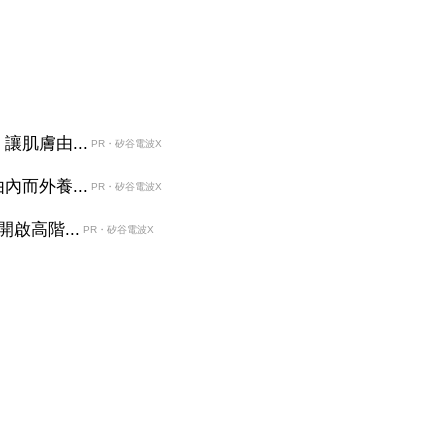
肌膚由...
PR・矽谷電波X
而外養...
PR・矽谷電波X
啟高階...
PR・矽谷電波X