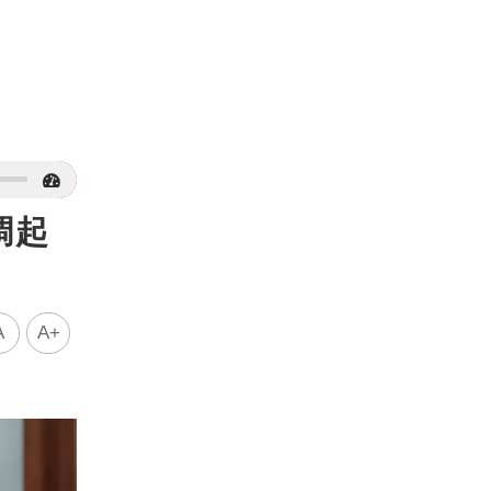
調起
A
A+