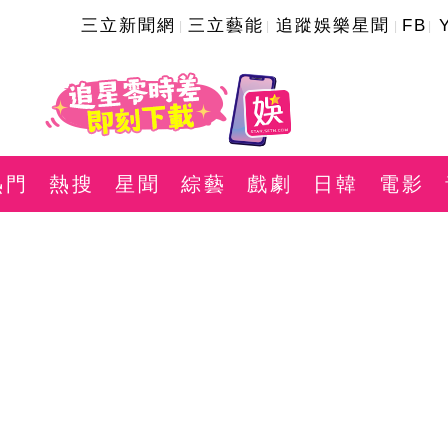
三立新聞網
三立藝能
追蹤娛樂星聞
FB
熱門
熱搜
星聞
綜藝
戲劇
日韓
電影