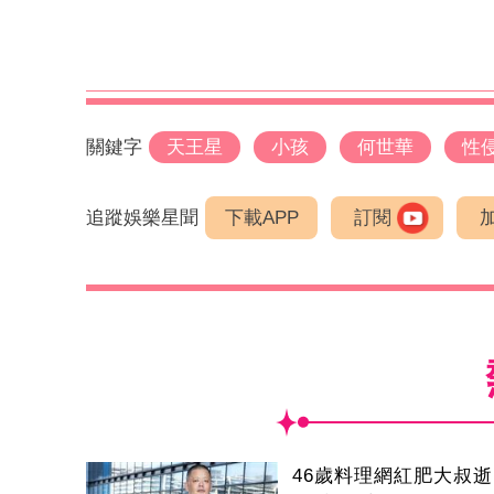
關鍵字
天王星
小孩
何世華
性
追蹤娛樂星聞
下載APP
訂閱
46歲料理網紅肥大叔