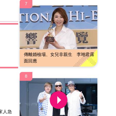
7
傳離婚檢場、女兒非親生 李翊君露
面回應
8
家人急