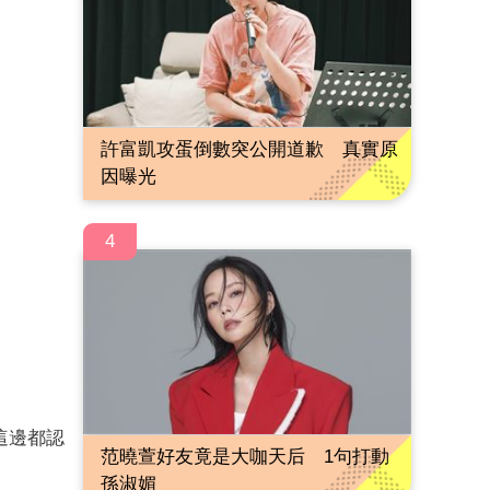
許富凱攻蛋倒數突公開道歉 真實原
因曝光
4
這邊都認
范曉萱好友竟是大咖天后 1句打動
孫淑媚