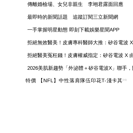
傳離婚檢場、女兒非親生 李翊君露面回應
最即時的新聞話題 追蹤訂閱三立新聞網
一手掌握明星動態 即刻下載娛樂星聞APP
拒絕無效醫美！皮膚專科醫師大推：矽谷電波 X 讓
拒絕醫美冤枉錢！皮膚權威指定：矽谷電波 X 由內
2026美肌新趨勢「外泌體＋矽谷電波X」聯手，開
特價 【NFL】中性落肩隊伍印花T-淺卡其
PR