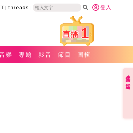
YT
threads
登入
1
音樂
專題
影音
節目
圖輯
直播✦活動