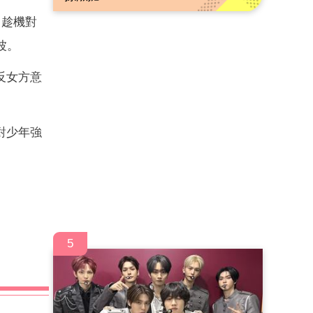
男趁機對
波。
反女方意
對少年強
5