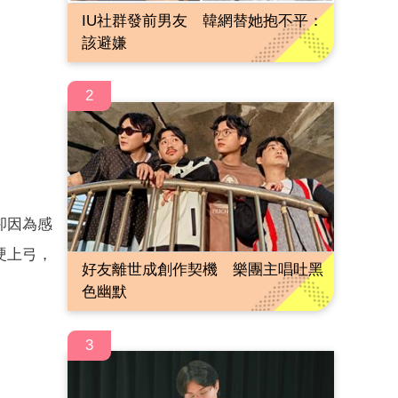
IU社群發前男友 韓網替她抱不平：
該避嫌
2
卻因為感
硬上弓，
好友離世成創作契機 樂團主唱吐黑
色幽默
3