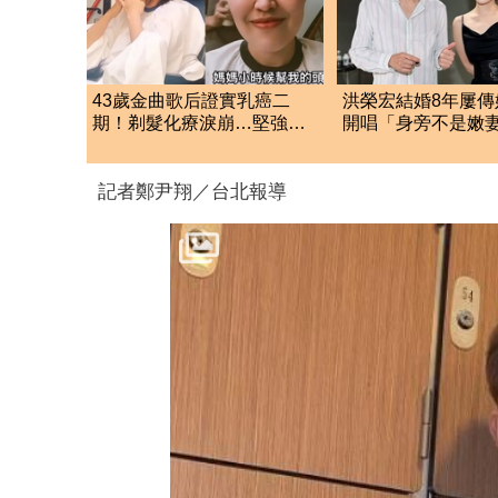
43歲金曲歌后證實乳癌二
洪榮宏結婚8年屢傳
期！剃髮化療淚崩…堅強
開唱「身旁不是嫩
喊：走往痊癒路上
雲」女伴身分曝光
記者鄭尹翔／台北報導