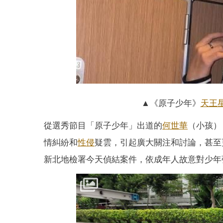
▲《原子少年》
天王
從選秀節目「原子少年」出道的
何世華
（小孩）
情糾紛和
性侵
疑雲，引起廣大關注和討論，甚至
新北地檢署今天偵結案件，依成年人故意對少年