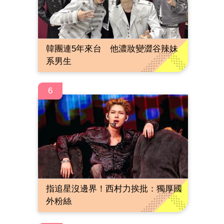
韓團連5年來台 他濃妝變澀谷辣妹
系男生
6
指追星沒邊界！西村力挨批：獨厚國
外粉絲