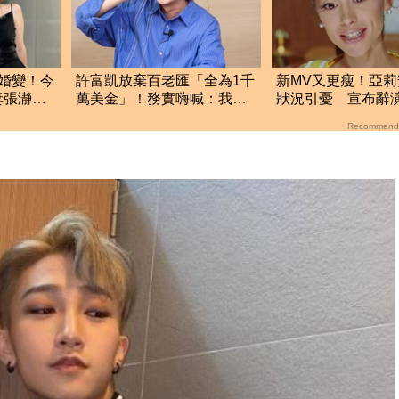
婚變！今
許富凱放棄百老匯「全為1千
新MV又更瘦！亞
妻張瀞
萬美金」！務實嗨喊：我要
狀況引憂 宣布辭
財富自由了
眾視野
Recommend