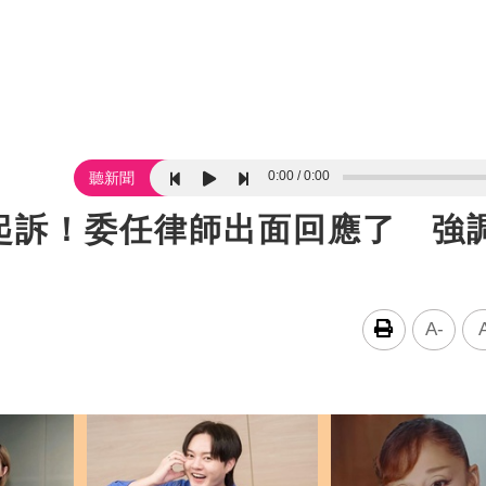
0:00
0:00
聽新聞
起訴！委任律師出面回應了 強
A-