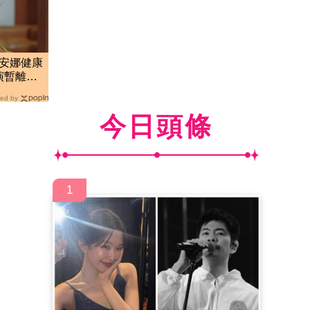
莉安娜健康
演暫離公
ed by
今日頭條
1