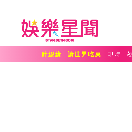
針線緣
請世界吃桌
即時