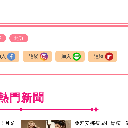
侵
起訴
加入
追蹤
加入
追蹤
熱門新聞
逝！月業
亞莉安娜瘦成排骨精 