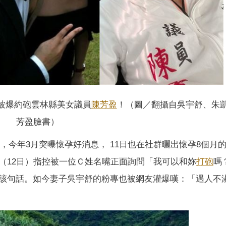
被爆約砲雲林縣美女議員
陳芳盈
！（圖／翻攝自吳宇舒、朱
芳盈臉書）
翔，今年3月突曝懷孕好消息， 11日也在社群曬出懷孕8個月
（12日）指控被一位Ｃ姓名嘴正面詢問「我可以和妳
打砲
嗎
該句話。如今妻子吳宇舒的粉專也被網友灌爆嘆：「遇人不