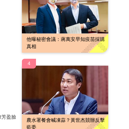
他曝秘密會議：蔣萬安早知疫苗採購
真相
4
陳芳盈臉
農水署餐會喊凍蒜？黃世杰競辦反擊
藍委