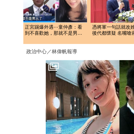
正宮踢爆外遇⋯童仲彥：看
憑將軍一句話就改
到不喜歡她，那就不是男
後代都懷疑 名嘴嗆
人！邱主任現況曝光
驗DNA
政治中心／林偉帆報導