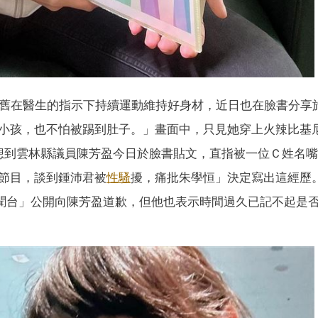
依舊在醫生的指示下持續運動維持好身材，近日也在臉書分享
小孩，也不怕被踢到肚子。」畫面中，只見她穿上火辣比基
想到雲林縣議員陳芳盈今日於臉書貼文，直指被一位Ｃ姓名
節目，談到鍾沛君被
性騷
擾，痛批朱學恒」決定寫出這經歷
聞台」公開向陳芳盈道歉，但他也表示時間過久已記不起是