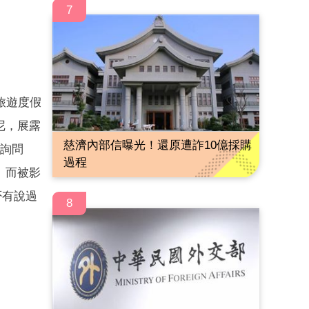
7
旅遊度假
尼，展露
慈濟內部信曝光！還原遭詐10億採購
嘴詢問
過程
。而被影
否有說過
8