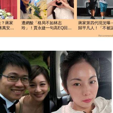
姓？蔣家
遭網酸「格局不如林志
蔣家第四代現況曝
蔣萬安快
玲」！賈永婕一句高EQ回
歸平凡人！「不被
覆 釣出陳水扁網驚
代」唯獨他從政
Recommend