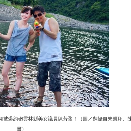
翔被爆約砲雲林縣美女議員陳芳盈！（圖／翻攝自朱凱翔、
書）