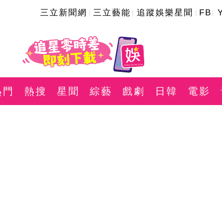
三立新聞網
三立藝能
追蹤娛樂星聞
FB
熱門
熱搜
星聞
綜藝
戲劇
日韓
電影