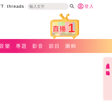
YT
threads
登入
1
音樂
專題
影音
節目
圖輯
直播✦活動