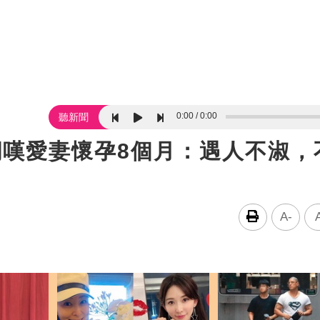
0:00
0:00
聽新聞
網嘆愛妻懷孕8個月：遇人不淑，
A-