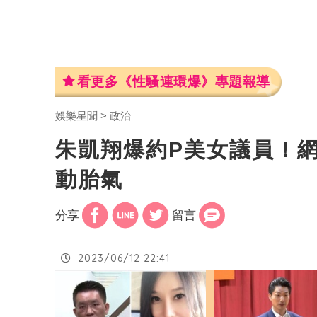
看更多《性騷連環爆》專題報導
娛樂星聞
政治
朱凱翔爆約P美女議員！
動胎氣
分享
留言
2023/06/12 22:41