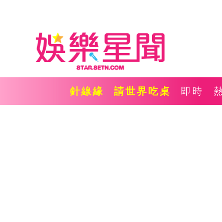
針線緣
請世界吃桌
即時