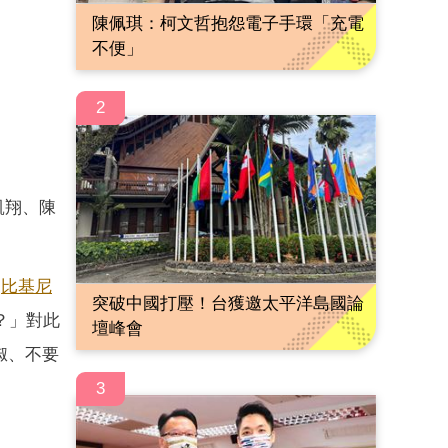
陳佩琪：柯文哲抱怨電子手環「充電
不便」
2
凱翔、陳
的
比基尼
突破中國打壓！台獲邀太平洋島國論
？」對此
壇峰會
淑、不要
3