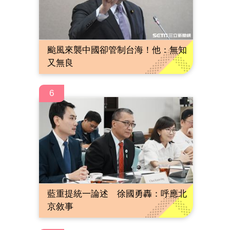
颱風來襲中國卻管制台海！他：無知
又無良
6
藍重提統一論述 徐國勇轟：呼應北
京敘事