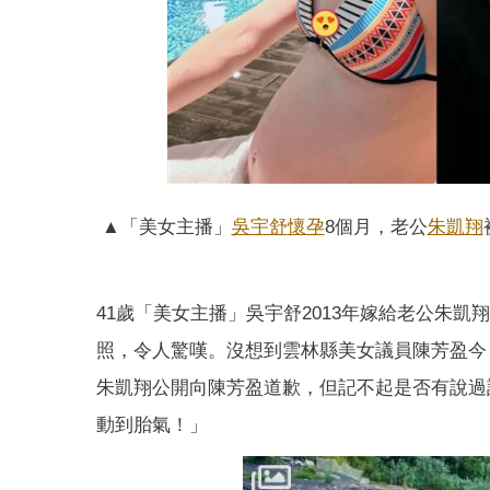
▲「美女主播」
吳宇舒
懷孕
8個月，老公
朱凱翔
41歲「美女主播」吳宇舒2013年嫁給老公朱凱
照，令人驚嘆。沒想到雲林縣美女議員陳芳盈今
朱凱翔公開向陳芳盈道歉，但記不起是否有說過
動到胎氣！」