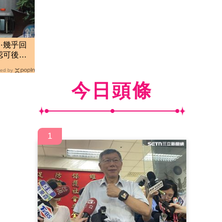
⋯幾乎回
認可後
ed by
今日頭條
1