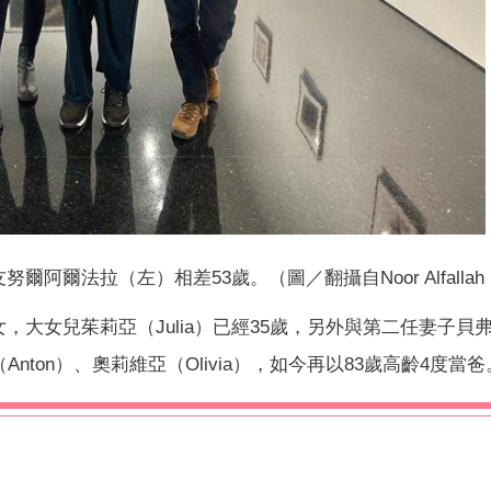
爾法拉（左）相差53歲。（圖／翻攝自Noor Alfallah 
，大女兒茱莉亞（Julia）已經35歲，另外與第二任妻子貝
東（Anton）、奧莉維亞（Olivia），如今再以83歲高齡4度當爸