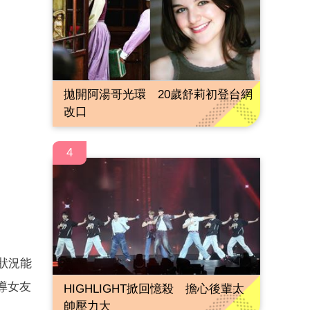
拋開阿湯哥光環 20歲舒莉初登台網
改口
4
體狀況能
導女友
HIGHLIGHT掀回憶殺 擔心後輩太
帥壓力大