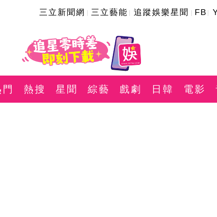
三立新聞網
三立藝能
追蹤娛樂星聞
FB
熱門
熱搜
星聞
綜藝
戲劇
日韓
電影