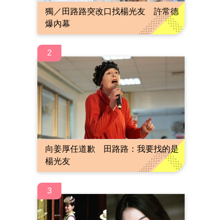
獨／田路路突改口找楊光友 許常德
爆內幕
2
向姜厚任道歉 田路路：我要找的是
楊光友
3