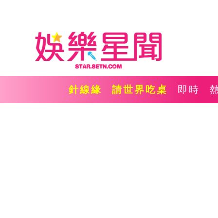
針線緣
請世界吃桌
即時