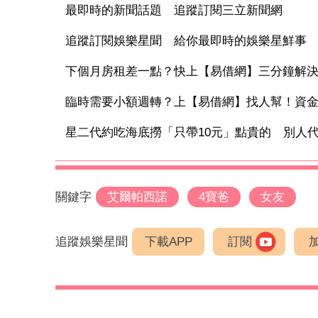
最即時的新聞話題 追蹤訂閱三立新聞網
追蹤訂閱娛樂星聞 給你最即時的娛樂星鮮事
下個月房租差一點？快上【易借網】三分鐘解
臨時需要小額週轉？上【易借網】找人幫！資
星二代約吃海底撈「只帶10元」點貴的 別人代墊
關鍵字
艾爾帕西諾
4寶爸
女友
追蹤娛樂星聞
下載APP
訂閱