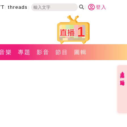
YT
threads
登入
1
音樂
專題
影音
節目
圖輯
直播✦活動