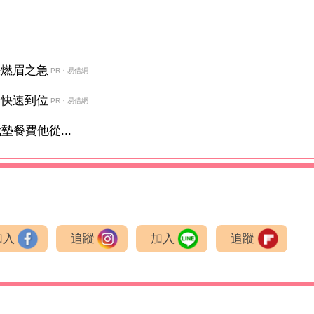
決燃眉之急
PR・易借網
金快速到位
PR・易借網
餐費他從...
加入
追蹤
加入
追蹤