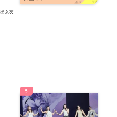
傳出女友
5