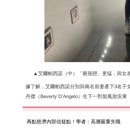
▲艾爾帕西諾（中）「爺孫戀」更猛，與女友努爾阿
據了解，艾爾帕西諾分別與兩名前妻產下3名子女
丹傑（Beverly D’Angelo）生下一對龍鳳胎安
再點慈濟內部信疑點！學者：高層嚴重失職