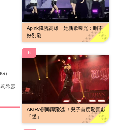
Apink降臨高雄 她新歌曝光：唱不
好別發
6
IG）
弗莉希瑟
。
AKIRA開唱藏彩蛋！兒子首度驚喜獻
「聲」