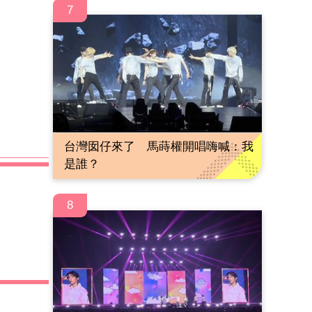
7
台灣囡仔來了 馬蒔權開唱嗨喊：我
是誰？
8