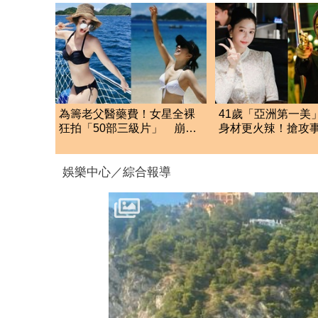
為籌老父醫藥費！女星全裸
41歲「亞洲第一美
狂拍「50部三級片」 崩潰
身材更火辣！搶攻
大哭：沒靈魂了
拍「中國豎屏短劇
娛樂中心／綜合報導