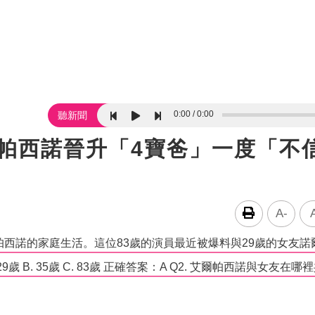
0:00
0:00
聽新聞
爾帕西諾晉升「4寶爸」一度「不
A-