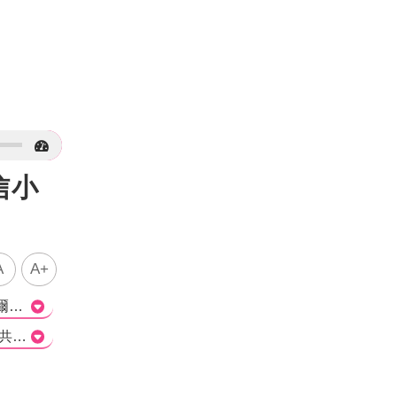
信小
A
A+
這篇文章報導了奧斯卡影帝艾爾帕西諾的家庭生活。這位83歲的演員最近被爆料與29歲的女友諾爾艾芙拉即將當父親，而艾爾帕西諾當時並不相信自己能成為父親。經過DNA鑑定確認孩子是自己的後，女友已為他生下了一個男孩，取名「羅曼」，這也讓艾爾帕西諾正式邁入4寶爸身份。 值得一提的是，艾爾帕西諾早在與前妻產下3個子女後就已經是家庭男人。如今，他在83歲高齡成為4度當父親的消息引起不少網友討論，也顯示了他在家庭方面的重視和責任。不過，也有些網友對他的父親身份提出質疑，認為他這個年紀還當父親是否合適，這也再次引發了公眾對於「老年當父母」的爭議。 不論如何，艾爾帕西諾的家庭新聞引起了人們的關注和討論，讓大家更多的了解到這位演員的家庭生活。>
Q1. 艾爾帕西諾的女友多大？ A. 29歲 B. 35歲 C. 83歲 正確答案：A Q2. 艾爾帕西諾與女友在哪裡共進晚餐？ A. 紐約 B. 洛杉磯 C. 芝加哥 正確答案：B Q3. 艾爾帕西諾共有幾個子女？ A. 1個 B. 2個 C. 4個 正確答案：C