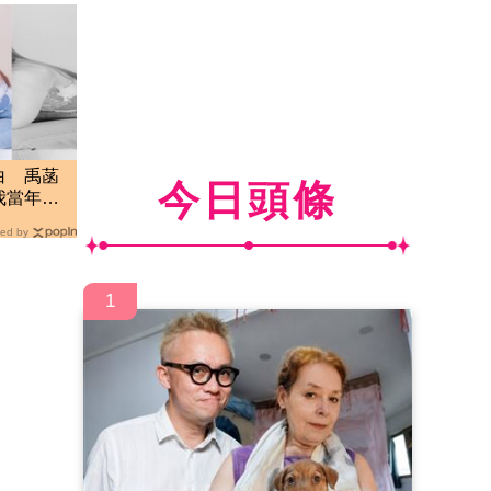
白 禹菡
今日頭條
我當年真
ed by
1