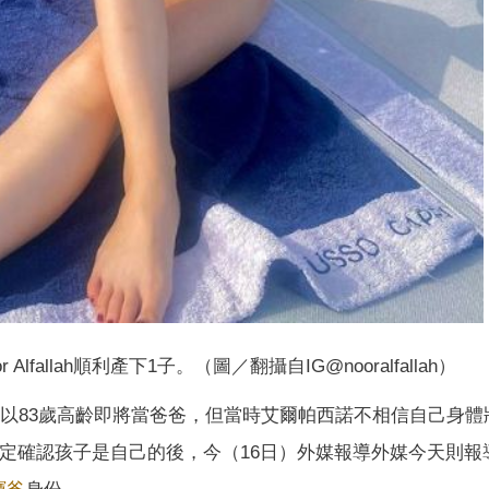
or Alfallah順利產下1子。（圖／翻攝自IG@nooralfallah）
才遭爆以83歲高齡即將當爸爸，但當時艾爾帕西諾不相信自己身
鑑定確認孩子是自己的後，今（16日）外媒報導外媒今天則報