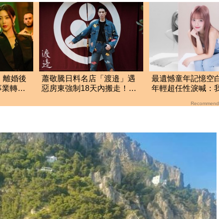
」離婚後
蕭敬騰日料名店「渡邉」遇
最遺憾童年記憶空
事業轉戰
惡房東強制18天內搬走！逼
年輕超任性淚喊：
」
留裝潢：好聚好散
的好不懂事
Recommend