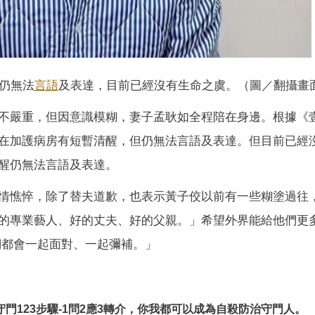
仍無法
言語
及表達，目前已經沒有生命之虞。（圖／翻攝畫
不嚴重，但因意識模糊，妻子孟耿如全程陪在身邊。根據《
在加護病房有短暫清醒，但仍無法言語及表達。但目前已經
醒仍無法言語及表達。
情憔悴，除了替夫道歉，也表示黃子佼以前有一些糊塗過往
的專業藝人、好的丈夫、好的父親。」希望外界能給他們更
們都會一起面對、一起彌補。」
守門123步驟-1問2應3轉介，你我都可以成為自殺防治守門人。