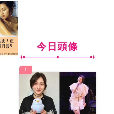
性史！正
今日頭條
月要52
ed by
1