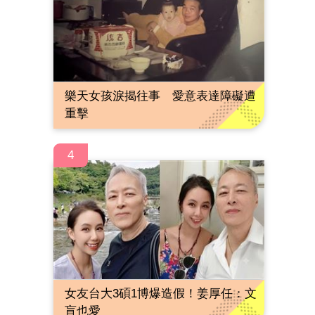
樂天女孩淚揭往事 愛意表達障礙遭
重擊
4
女友台大3碩1博爆造假！姜厚任：文
盲也愛