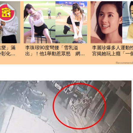
志燮」滿
李珠珢90度彎腰「雪乳溢
李麗珍爆多人運動
身彰化地
出」！他1舉動惹眾怒 網
宮揭她玩上癮「一個
轟：就是在意淫
次」榨乾情夫
Recommend