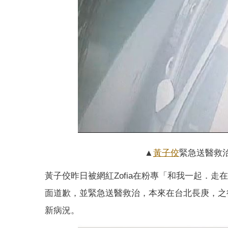
▲
黃子佼
緊急送醫救
黃子佼昨日被網紅Zofia在粉專「和我一起．走
面道歉，並緊急送醫救治，本來在台北長庚，之
新病況。