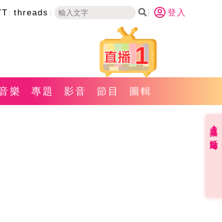
YT
threads
登入
1
音樂
專題
影音
節目
圖輯
直播✦活動