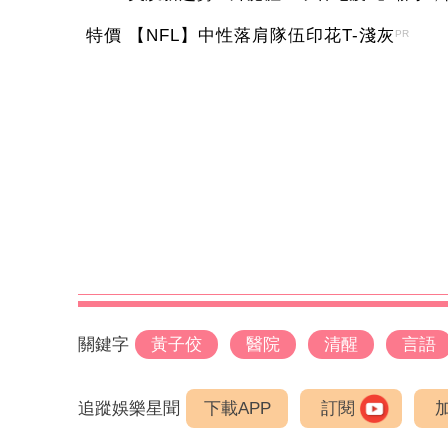
特價 【NFL】中性落肩隊伍印花T-淺灰
PR
關鍵字
黃子佼
醫院
清醒
言語
追蹤娛樂星聞
下載APP
訂閱