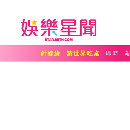
針線緣
請世界吃桌
即時