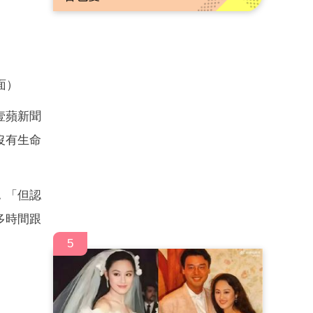
面）
壹蘋新聞
沒有生命
，「但認
多時間跟
5