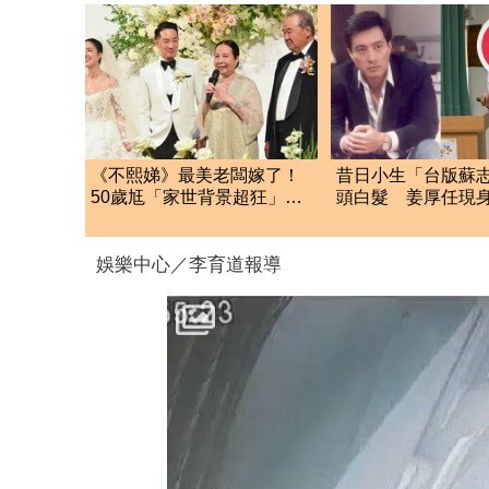
《不熙娣》最美老闆嫁了！
昔日小生「台版蘇
50歲尪「家世背景超狂」豪
頭白髮 姜厚任現
門婚宴賓客曝光
檢署！
娛樂中心／李育道報導