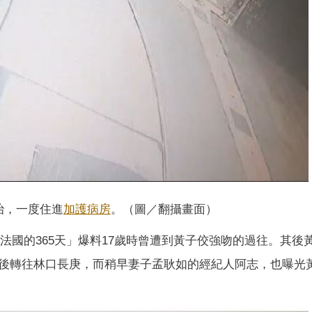
治，一度住進
加護病房
。（圖／翻攝畫面）
在法國的365天」爆料17歲時曾遭到黃子佼強吻的過往。其後
後轉往林口長庚，而稍早妻子孟耿如的經紀人阿志，也曝光