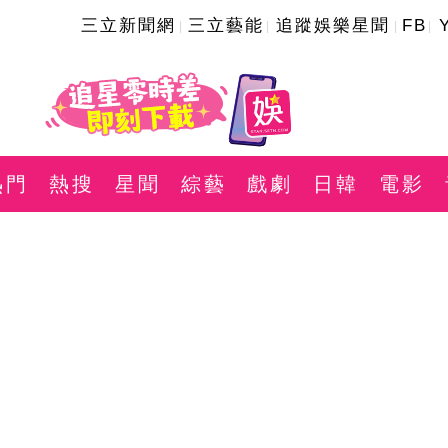
三立新聞網
三立藝能
追蹤娛樂星聞
FB
熱門
熱搜
星聞
綜藝
戲劇
日韓
電影