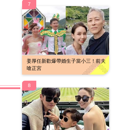
7
姜厚任新歡爆帶婚生子當小三！前夫
嗆正宮
8