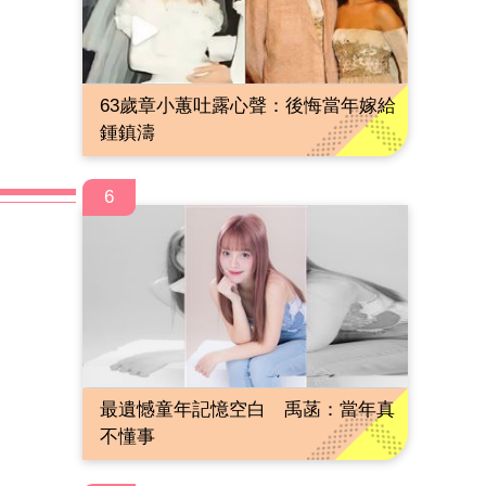
63歲章小蕙吐露心聲：後悔當年嫁給
鍾鎮濤
6
最遺憾童年記憶空白 禹菡：當年真
不懂事