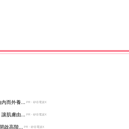
而外養...
PR・矽谷電波X
肌膚由...
PR・矽谷電波X
啟高階...
PR・矽谷電波X