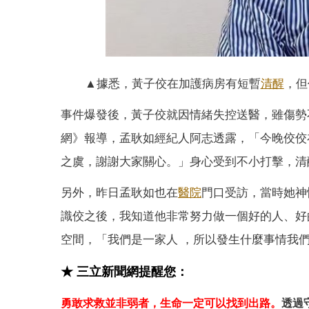
▲據悉，黃子佼在加護病房有短暫
清醒
，但
事件爆發後，黃子佼就因情緒失控送醫，雖傷勢
網》報導，孟耿如經紀人阿志透露，「今晚佼佼
之虞，謝謝大家關心。」身心受到不小打擊，清
另外，昨日孟耿如也在
醫院
門口受訪，當時她神
識佼之後，我知道他非常努力做一個好的人、好
空間，「我們是一家人 ，所以發生什麼事情我
★ 三立新聞網提醒您：
勇敢求救並非弱者，生命一定可以找到出路。
透過