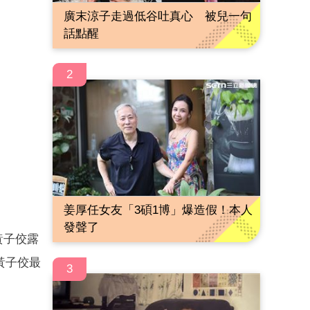
廣末涼子走過低谷吐真心 被兒一句
話點醒
2
姜厚任女友「3碩1博」爆造假！本人
發聲了
黃子佼露
黃子佼最
3