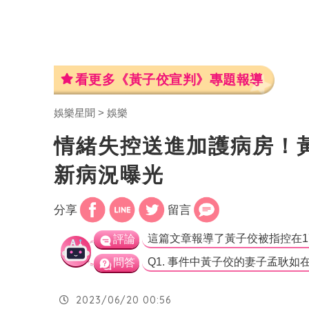
看更多《黃子佼宣判》專題報導
娛樂星聞
娛樂
情緒失控送進加護病房！
新病況曝光
分享
留言
評論
問答
2023/06/20 00:56