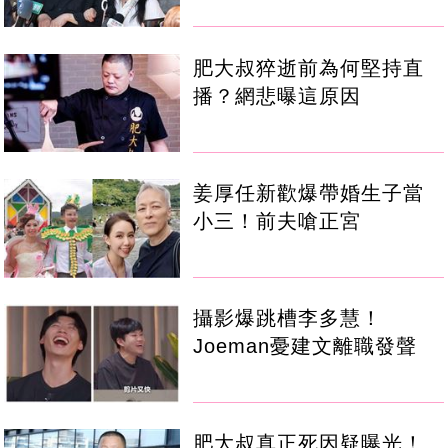
肥大叔猝逝前為何堅持直
播？網悲曝這原因
姜厚任新歡爆帶婚生子當
小三！前夫嗆正宮
攝影爆跳槽李多慧！
Joeman憂建文離職發聲
肥大叔真正死因疑曝光！