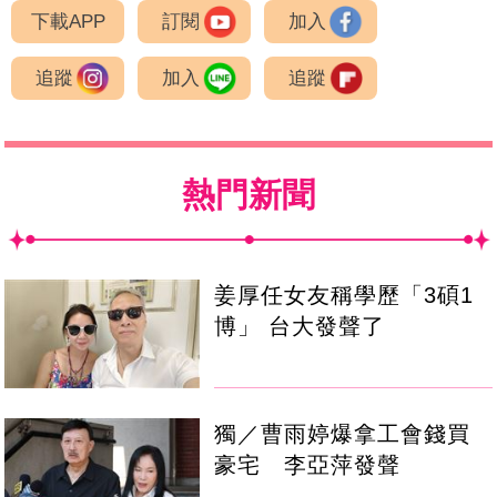
下載APP
訂閱
加入
追蹤
加入
追蹤
熱門新聞
姜厚任女友稱學歷「3碩1
博」 台大發聲了
獨／曹雨婷爆拿工會錢買
豪宅 李亞萍發聲