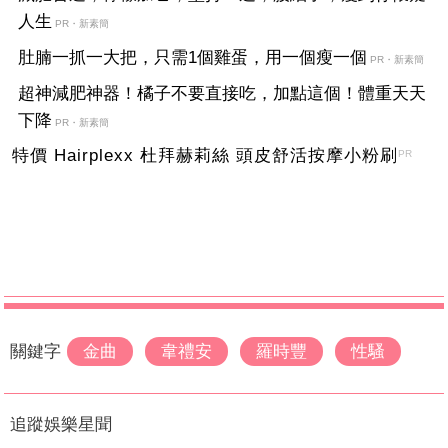
人生
PR・新素簡
肚腩一抓一大把，只需1個雞蛋，用一個瘦一個
PR・新素簡
超神減肥神器！橘子不要直接吃，加點這個！體重天天
下降
PR・新素簡
特價 Hairplexx 杜拜赫莉絲 頭皮舒活按摩小粉刷
PR
關鍵字
金曲
韋禮安
羅時豐
性騷
追蹤娛樂星聞