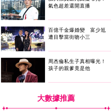
氣色超差還開直播
百億千金爆婚變 富少尪
遭目擊當街吻小三
周杰倫私生子真相曝光！
孩子的親爹竟是他
大數據推薦