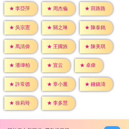
★
李亞萍
★
周杰倫
★
田路路
★
吳宗憲
★
關之琳
★
陳泰銘
★
馬清偉
★
王國旌
★
陳美琪
★
宣云
★
卓偉
★
潘瑋柏
★
許常德
★
章小蕙
★
鍾鎮濤
★
徐莉玲
★
李多慧