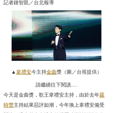
記者鍾智凱／台北報導
▲
韋禮安
今主持
金曲
獎（圖／台視提供）
請繼續往下閱讀….
今天是金曲獎，歌王韋禮安主持，由於去年
羅
時豐
主持結果惡評如潮，今年換上韋禮安備受