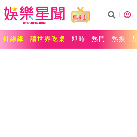
1
針線緣
請世界吃桌
即時
熱門
熱搜