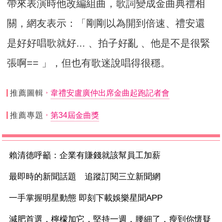
帶來表演時他改編組曲，歌詞變成金曲典禮相
關，網友表示：「剛剛以為開到倍速、禮安還
是好好唱歌就好... 、拍子好亂 、他是不是很緊
張啊== 」，但也有歌迷說唱得很穩。
推薦圖輯
韋禮安盧廣仲出席金曲起跑記者會
推薦專題
第34屆金曲獎
賴清德呼籲：企業有賺錢就該幫員工加薪
最即時的新聞話題 追蹤訂閱三立新聞網
一手掌握明星動態 即刻下載娛樂星聞APP
減肥首選，檸檬加它，堅持一週，腰細了，瘦到你懷疑