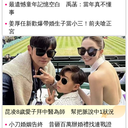
最遺憾童年記憶空白 禹菡：當年真不懂
事
姜厚任新歡爆帶婚生子當小三！前夫嗆正
宮
昆凌8歲愛子拜中醫為師 幫把脈說中1狀況
小刀婚姻告終 昔砸百萬辦婚禮找連戰證