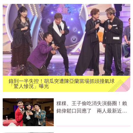
錄到一半失控！胡瓜突遭陳亞蘭當場抓頭撞氣球
「驚人慘況」曝光
粿粿、王子偷吃消失演藝圈！賴
銘偉鬆口回應了 兩人最新近況
曝光