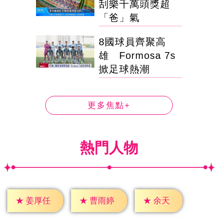
刮樂千萬頭獎超
「爸」氣
8國球員齊聚高
雄 Formosa 7s
掀足球熱潮
更多焦點+
熱門人物
★
余天
★
姜厚任
★
曹雨婷