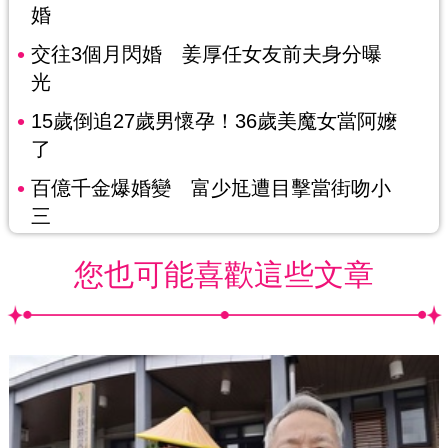
婚
交往3個月閃婚 姜厚任女友前夫身分曝
光
15歲倒追27歲男懷孕！36歲美魔女當阿嬤
了
百億千金爆婚變 富少尪遭目擊當街吻小
三
您也可能喜歡這些文章