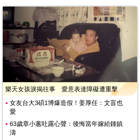
樂天女孩淚揭往事 愛意表達障礙遭重擊
女友台大3碩1博爆造假！姜厚任：文盲也
愛
63歲章小蕙吐露心聲：後悔當年嫁給鍾鎮
濤