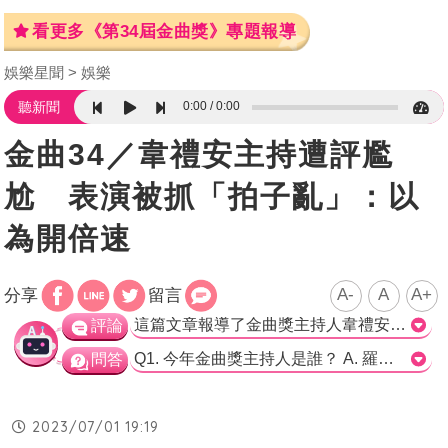
看更多《第34屆金曲獎》專題報導
娛樂星聞
娛樂
0:00
0:00
聽新聞
金曲34／韋禮安主持遭評尷
尬 表演被抓「拍子亂」：以
為開倍速
A-
A
A+
分享
留言
這篇文章報導了金曲獎主持人韋禮安的表現，並提到了他曾與去年主持人羅時豐被誤認為父子的趣事以及其主持的反應。文章也提到了網友對他的表現評價兩極，有些人覺得他的表演稍微有些尷尬，而有些人則認為他的唱歌很穩定。雖然韋禮安的主持表現不是每個人都喜歡，但他帶來的一些趣味和反應也讓人對他印象深刻。>
評論
Q1. 今年金曲獎主持人是誰？ A. 羅時豐 B. 韋禮安 C. 沒有提到 正確解答：B Q2. 韋禮安曾被誤認為誰的兒子？ A. 羅時豐 B. 韋家輝 C. 許懷欣 正確解答：A Q3. 韋禮安表演時改編了什麼？ A. 經典金曲 B. 金曲典禮相關歌曲 C. 流行歌曲 正確解答：B
問答
2023/07/01 19:19