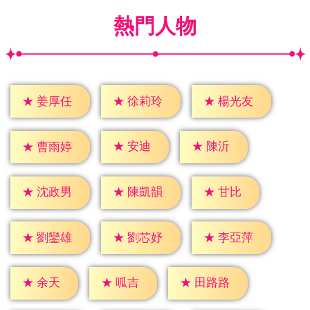
熱門人物
★
姜厚任
★
徐莉玲
★
楊光友
★
安迪
★
陳沂
★
曹雨婷
★
甘比
★
沈政男
★
陳凱韻
★
劉鑾雄
★
劉芯妤
★
李亞萍
★
余天
★
呱吉
★
田路路