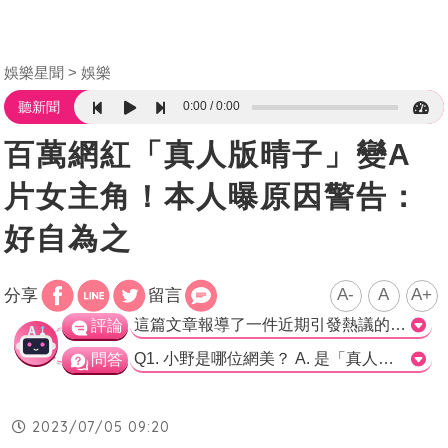
娛樂星聞
娛樂
0:00
0:00
聽新聞
百萬網紅「真人版晴子」變A
片女主角！本人曝原因警告：
好自為之
A-
A
A+
分享
留言
這篇文章報導了一件近期引發熱議的事件，涉及知名網美小野被換臉製作成A片女主角的事件。小野在社交平台抖音上擁有超過600萬粉絲，對於這樣的負面事件，她嚴正回應並透露已蒐集證據並準備提告。文章提到了相關法律條款和其所處刑責，希望提醒大家勿加入跪求、私給等行列以免觸法。整篇文章客觀報導了事件經過和相關資訊，而且給予相關法律條款和相關刑責的解說，呼籲大家勿參與其中，可以為社會大眾帶來警示和提醒的效果，是一篇符合新聞專業素養的文章。>
評論
Q1. 小野是哪位網美？ A. 是「真人版赤木晴子」 B. 是「真人版海南雞飯」 C. 是「真人版花甲粉湯」 正確答案：A Q2. 小野遭到的網路誹謗是什麼？ A. 她在社交平台抖音的粉絲人數不夠多 B. 她在社交平台抖音的影片都違反了規定 C. 她被冠上了A片女主角的名號 正確答案：C Q3. 網友分享與散布散播黃色物品，依據刑法第幾條規定會被處罰？ A. 第235條 B. 第333條 C. 第541條 正確答案：A
問答
2023/07/05 09:20