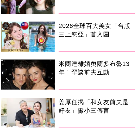
2026全球百大美女「台版
三上悠亞」首入圍
米蘭達離婚奧蘭多布魯13
年！罕談前夫互動
姜厚任揭「和女友前夫是
好友」撇小三傳言