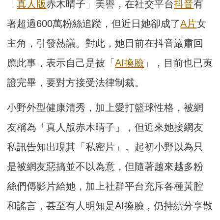
「
真人版
赤木晴子」美譽，在社交平台
抖音
有
著超過600萬粉絲追蹤，但近日她卻成了
A片
女
主角，引發熱議。對此，她日前在抖音嚴肅回
應此事，表示自己是被「
AI換臉
」，目前也已蒐
證完畢，要對方接受法律制裁。
小野外型健康清秀，加上愛打籃球性格，被網
友稱為「真人版赤木晴子」，但近來她接網友
私訊告知出現其「私密片」。起初小野以為只
是被網友惡搞並不以為意，但隨著越來越多粉
絲們傳影片給她，加上社群平台充斥各種黃腔
和謠言，甚至有人明知是AI換臉，仍持續分享散