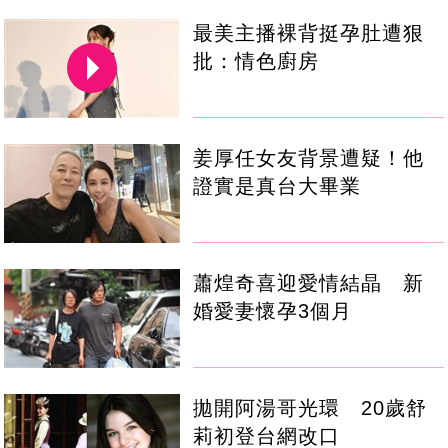
最美主播裸背挺孕肚遭狠
批：情色廚房
姜厚任女友背景遭疑！他
證實是真台大畢業
蕭煌奇喜迎愛情結晶 新
婚愛妻懷孕3個月
拋開阿湯哥光環 20歲舒
莉初登台網改口