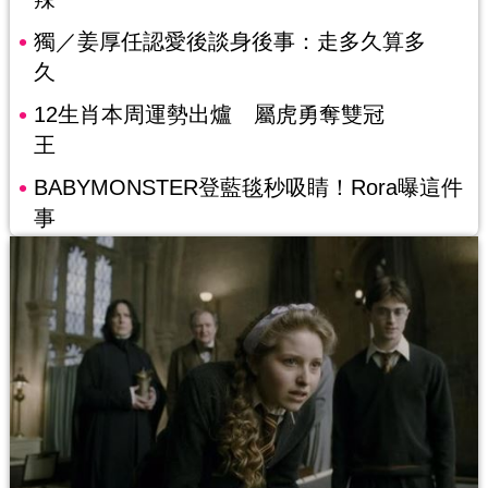
獨／姜厚任認愛後談身後事：走多久算多
久
12生肖本周運勢出爐 屬虎勇奪雙冠
王
BABYMONSTER登藍毯秒吸睛！Rora曝這件
事