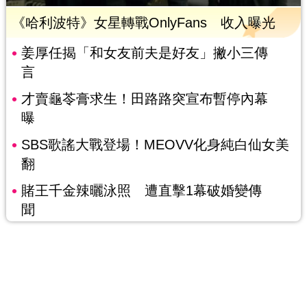
《哈利波特》女星轉戰OnlyFans 收入曝光
姜厚任揭「和女友前夫是好友」撇小三傳
言
才賣龜苓膏求生！田路路突宣布暫停內幕
曝
SBS歌謠大戰登場！MEOVV化身純白仙女美
翻
賭王千金辣曬泳照 遭直擊1幕破婚變傳
聞