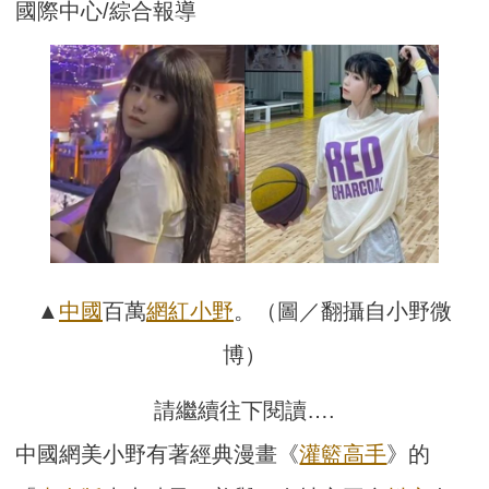
國際中心/綜合報導
▲
中國
百萬
網紅
小野
。（圖／翻攝自小野微
博）
請繼續往下閱讀….
中國網美小野有著經典漫畫《
灌籃高手
》的