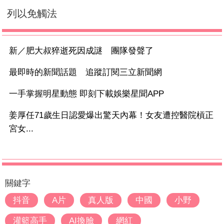
列以免觸法
新／肥大叔猝逝死因成謎 團隊發聲了
最即時的新聞話題 追蹤訂閱三立新聞網
一手掌握明星動態 即刻下載娛樂星聞APP
姜厚任71歲生日認愛爆出驚天內幕！女友遭控醫院槓正
宮女...
關鍵字
抖音
A片
真人版
中國
小野
灌籃高手
AI換臉
網紅