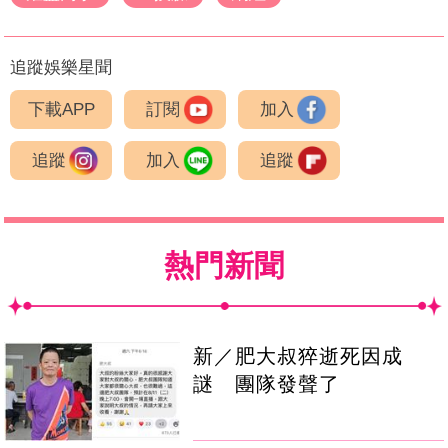
追蹤娛樂星聞
下載APP
訂閱
加入
追蹤
加入
追蹤
熱門新聞
新／肥大叔猝逝死因成
謎 團隊發聲了