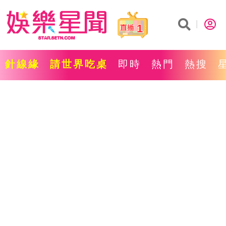
1
針線緣
請世界吃桌
即時
熱門
熱搜