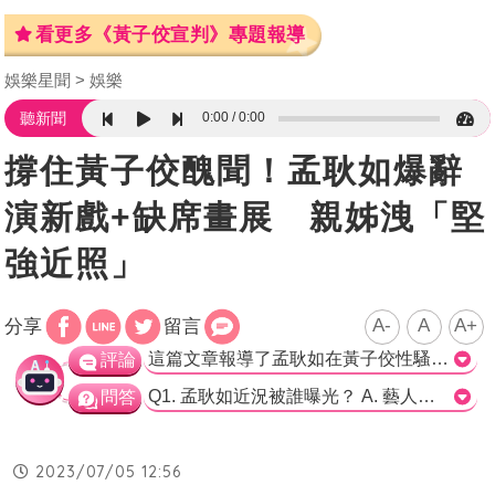
看更多《黃子佼宣判》專題報導
娛樂星聞
娛樂
0:00
0:00
聽新聞
撐住黃子佼醜聞！孟耿如爆辭
演新戲+缺席畫展 親姊洩「堅
強近照」
A-
A
A+
分享
留言
這篇文章報導了孟耿如在黃子佼性騷擾風波後的近況，其中提到孟耿如將不會出席原定的個展開幕酒會，但她的親姊曝光了她在展區的照片，透露孟耿如仍在展覽進行中。我認為這篇文章的報導相當全面，詳細地介紹了孟耿如在事件後的工作狀況以及個展的主題與風格，也提及了她的親屬對她的支持。此外，文章還曝光了白石畫廊在社群平台上的宣傳，讓讀者有更多了解展覽的機會。不過，文章在最後似乎被截斷，未能完整表達作者的意思。總體而言，這篇報導提供了豐富的資訊，也傳達出了對孟耿如的關注與關心。>
評論
Q1. 孟耿如近況被誰曝光？ A. 藝人黃子佼的父母 B. 孟耿如的經紀人阿志 C. 孟耿如的親姊孟耿希 正確答案：C Q2. ARU幻夢星空畫展的開展日期是哪一天？ A. 6月8日 B. 7月8日 C. 8月8日 正確答案：B Q3. 孟耿如在個展中使用了哪個圖形元素？ A. 三角形 B. 正方形 C. 圓形 正確答案：C
問答
2023/07/05 12:56