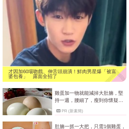
才因加60場吻戲、伸舌頭崩潰！鮮肉男星爆「被富
婆包養」 露面全招了
雞蛋加一物就能減掉大肚腩，堅
持一週，腰細了，瘦到你懷疑人
生！
PR (新素簡)
肚腩一抓一大把，只需1個雞蛋，