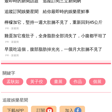
最即時的新聞話題 追蹤訂閱三立新聞網
追蹤訂閱娛樂星聞 給你最即時的娛樂星鮮事
檸檬加它，堅持一週大肚腩不見了，重新回到45公斤
PR・新素簡
雞蛋加它瘦肚子，全身脂肪全部消失了，小腹都平坦了
PR・新素簡
早晨吃這個，腹部脂肪掉光光，一個月大肚腩不見了
PR・新素簡
關鍵字
孟耿如
黃子佼
畫展
作品
個展
追蹤娛樂星聞
下載APP
訂閱
加入