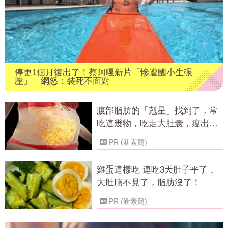
停更1個月復出了！蔡阿嘎新片「慘遭國小生碾
壓」 網怒：裝死不面對
腹部脂肪的「剋星」找到了，常
吃這幾物，吃走大肚囊，瘦出小
蠻腰
PR (新素簡)
雞蛋這樣吃 連吃3天肚子平了，
大肚腩不見了，脂肪沒了！
PR (新素簡)