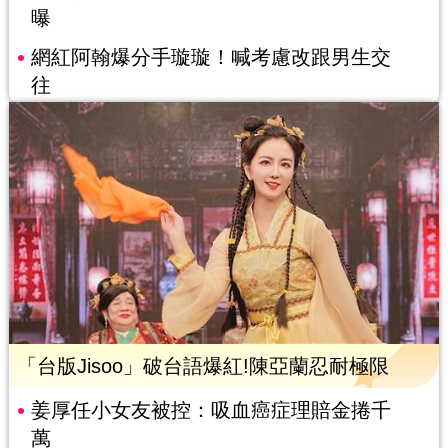
曝
網紅阿翰爆分手璇璇！喊考慮改跟男生交
往
「台版Jisoo」破台語爆紅!陳亞蘭忍耐極限
姜厚任小女友被控：吸血癌症理賠金捲千
萬