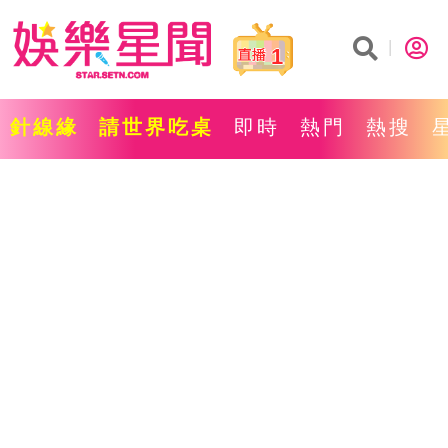
1
針線緣
請世界吃桌
即時
熱門
熱搜