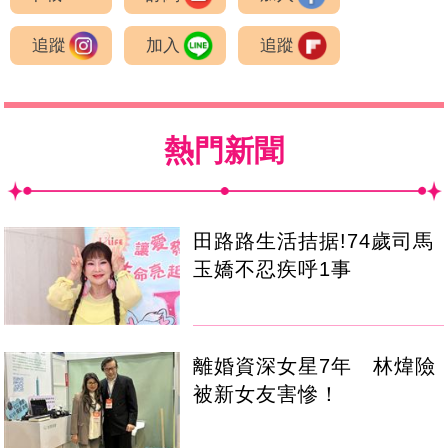
追蹤
加入
追蹤
熱門新聞
田路路生活拮据!74歲司馬
玉嬌不忍疾呼1事
離婚資深女星7年 林煒險
被新女友害慘！