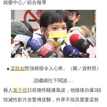
娛樂中心／綜合報導
▲
孟耿如
堅強模樣令人心疼。（圖／資料照）
請繼續往下閱讀….
藝人
黃子佼
日前捲性騷擾風波，他隨後自爆3段
毀滅性影片並驚傳送醫，外界不捨其愛妻孟耿