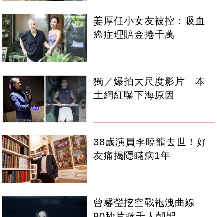
姜厚任小女友被控：吸血
癌症理賠金捲千萬
獨／爆拍大尺度影片 本
土網紅曝下海原因
38歲演員李曉龍去世！好
友痛揭隱瞞病1年
曾馨瑩挖空戰袍洩曲線
90秒片掀千人朝聖