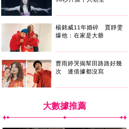
楊銘威11年婚碎 賈靜雯
爆他：在家是大爺
曹雨婷哭揭幫田路路好幾
次 連借據都沒寫
大數據推薦