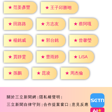
★
范姜彥豐
★
王子邱勝翊
★
田路路
★
方志友
★
蔡阿嘎
★
楊銘威
★
郭台銘
★
曾馨瑩
★
LiSA
★
賈靜雯
★
曹雨婷
★
孫鵬
★
昆凌
★
周杰倫
關於三立新聞網
隱私權聲明
三立新聞自律守則
合作提案窗口
意見反應