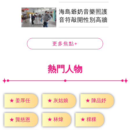
海島爺奶音樂照護
音符敲開性別高牆
更多焦點+
熱門人物
★
姜厚任
★
灰姑娘
★
陳品妤
★
林煒
★
粿粿
★
龔慈恩