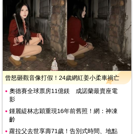
曾怒砸觀音像打假！24歲網紅姜小柔車禍亡
奧德賽全球票房11億鎂 成諾蘭最賣座電
影
鍾麗緹林志穎重現16年前舊照！網：神凍
齡
蘿拉父去世享壽71歲！告別式時間、地點