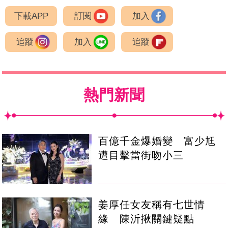
下載APP
訂閱
加入
追蹤
加入
追蹤
熱門新聞
百億千金爆婚變 富少尪
遭目擊當街吻小三
姜厚任女友稱有七世情
緣 陳沂揪關鍵疑點