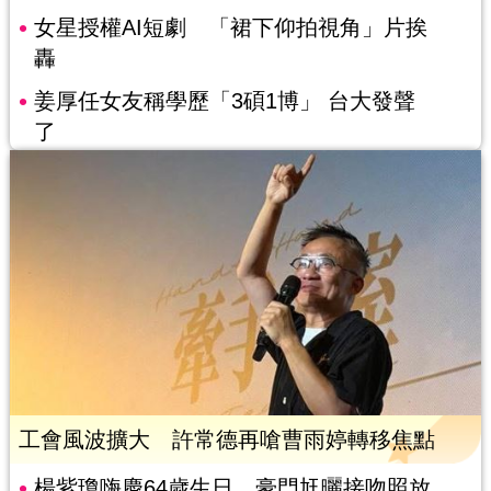
女星授權AI短劇 「裙下仰拍視角」片挨
轟
姜厚任女友稱學歷「3碩1博」 台大發聲
了
工會風波擴大 許常德再嗆曹雨婷轉移焦點
楊紫瓊嗨慶64歲生日 豪門尪曬接吻照放