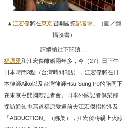
▲
江宏傑
將在
東京
召開國際
記者會
。（圖／翻
攝臉書）
請繼續往下閱讀….
福原愛
和江宏傑離婚兩年多，今（27）日下午
日本時間3點（台灣時間2點），江宏傑將在日
本律師Aiko以及台灣律師Hsu Sung Po的陪同下
在東京召開國際記者會。日本外國記者俱樂部
採訪通知也寫道福原愛遭前夫江宏傑指控涉及
「ABDUCTION」（綁架），江宏傑將親上火線