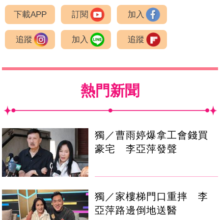
下載APP
訂閱
加入
追蹤
加入
追蹤
熱門新聞
獨／曹雨婷爆拿工會錢買
豪宅 李亞萍發聲
獨／家樓梯門口重摔 李
亞萍路邊倒地送醫