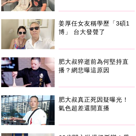
姜厚任女友稱學歷「3碩1
博」 台大發聲了
肥大叔猝逝前為何堅持直
播？網悲曝這原因
肥大叔真正死因疑曝光！
氣色超差還開直播