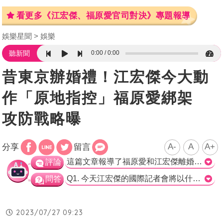
看更多《江宏傑、福原愛官司對決》專題報導
娛樂星聞
娛樂
0:00
0:00
聽新聞
昔東京辦婚禮！江宏傑今大動
作「原地指控」福原愛綁架
攻防戰略曝
A-
A
A+
分享
留言
這篇文章報導了福原愛和江宏傑離婚兩年多後，江宏傑在日本律師和台灣律師的陪同下，召開國際記者會，聲稱福原愛涉及「ABDUCTION」（綁架），將抖出她的失當行為。此次國際記者會針對福原愛和江宏傑的?系，以問答方式進行，提供中文和日語同步翻譯，並在YouTube直播記者會內容。文章也提到，去年福原愛和江宏傑鬧翻，出動警察，回到日本後，福原愛刻意斷掉和江宏傑的聯繫。這樣激烈的主題引起了外國媒體的關注。 作為娛樂新聞專家，我認為，這篇文章報導福原愛和江宏傑國際記者會的主要內容，同時也詳細說明了事件的背景和關鍵時刻，讓讀者能夠瞭解事件的全貌。此次國際記者會的主題引起了外國媒體的關注，也反映出這個事件對於雙方關係以及福原愛的名譽可能帶來的負面影響。我們也期望雙方能夠通過此次國際記者會，解決彼此的矛盾，讓事件得到圓滿解決。>
評論
Q1. 今天江宏傑的國際記者會將以什麼方式進行？ A. 問答方式。 Q2. 福原愛和江宏傑曾在哪裡舉行夢幻婚禮？ A. 東京迪士尼的飯店。 Q3. 江宏傑將在國際記者會上抖出福原愛的什麼失當行為？ A. 涉及「ABDUCTION」（綁架）。
問答
2023/07/27 09:23