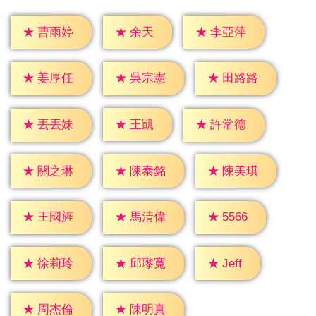
★
余天
★
曹雨婷
★
李亞萍
★
姜厚任
★
吳宗憲
★
田路路
★
王凱
★
丟丟妹
★
許常德
★
關之琳
★
陳泰銘
★
陳美琪
★
5566
★
王國旌
★
馬清偉
★
Jeff
★
徐莉玲
★
邱瓈寬
★
周杰倫
★
陳明真