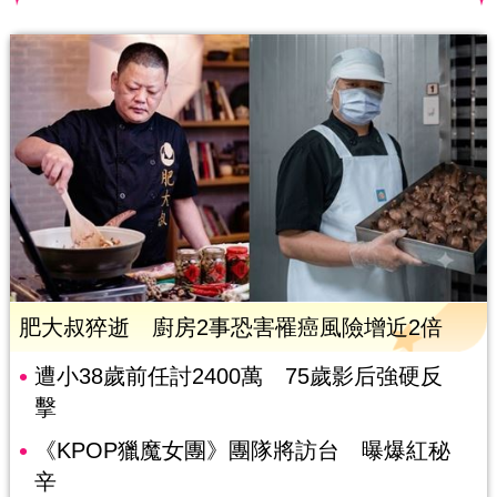
肥大叔猝逝 廚房2事恐害罹癌風險增近2倍
遭小38歲前任討2400萬 75歲影后強硬反
擊
《KPOP獵魔女團》團隊將訪台 曝爆紅秘
辛