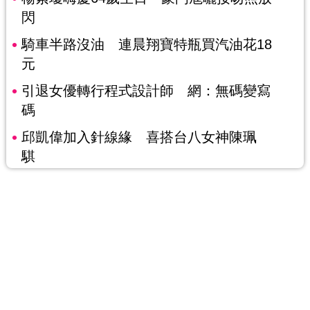
閃
騎車半路沒油 連晨翔寶特瓶買汽油花18
元
引退女優轉行程式設計師 網：無碼變寫
碼
邱凱偉加入針線緣 喜搭台八女神陳珮
騏