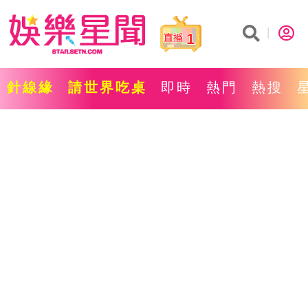
1
針線緣
請世界吃桌
即時
熱門
熱搜