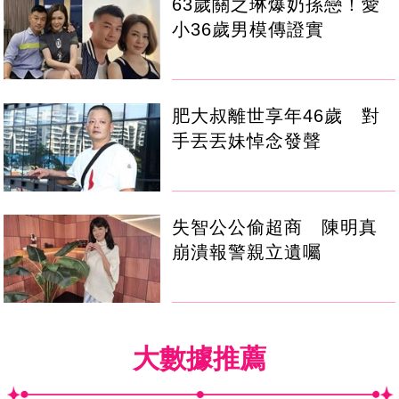
63歲關之琳爆奶孫戀！愛
小36歲男模傳證實
肥大叔離世享年46歲 對
手丟丟妹悼念發聲
失智公公偷超商 陳明真
崩潰報警親立遺囑
大數據推薦