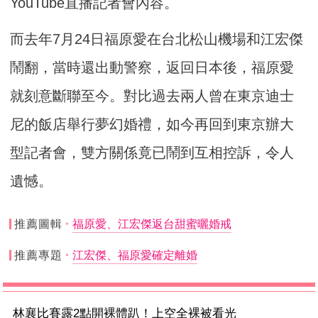
YouTube直播記者會內容。
而去年7月24日福原愛在台北松山機場和江宏傑
鬧翻，當時還出動警察，返回日本後，福原愛
就刻意斷聯至今。對比過去兩人曾在東京迪士
尼的飯店舉行夢幻婚禮，如今再回到東京辦大
型記者會，雙方關係竟已鬧到互相控訴，令人
遺憾。
推薦圖輯
福原愛、江宏傑返台甜蜜曬婚戒
推薦專題
江宏傑、福原愛確定離婚
林襄比賽露2點開裸體趴！上空全裸被看光