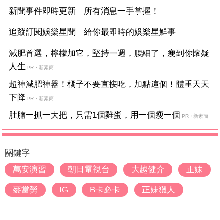
新聞事件即時更新 所有消息一手掌握！
追蹤訂閱娛樂星聞 給你最即時的娛樂星鮮事
減肥首選，檸檬加它，堅持一週，腰細了，瘦到你懷疑
人生
PR・新素簡
超神減肥神器！橘子不要直接吃，加點這個！體重天天
下降
PR・新素簡
肚腩一抓一大把，只需1個雞蛋，用一個瘦一個
PR・新素簡
關鍵字
萬安演習
朝日電視台
大越健介
正妹
麥當勞
IG
B卡必卡
正妹獵人