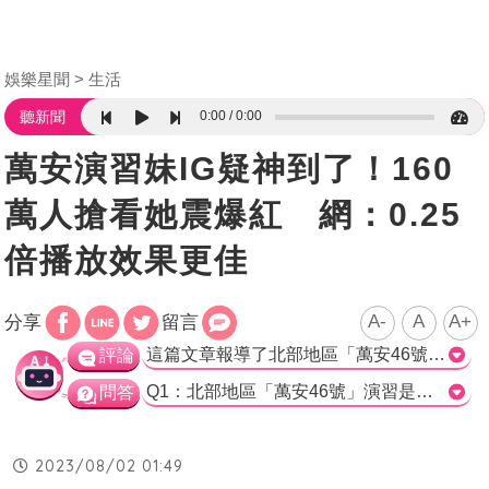
娛樂星聞
生活
0:00
0:00
聽新聞
萬安演習妹IG疑神到了！160
萬人搶看她震爆紅 網：0.25
倍播放效果更佳
A-
A
A+
分享
留言
這篇文章報導了北部地區「萬安46號」演習的事情，介紹了其中一位細肩帶背心正妹跑進麥當勞的畫面，在日本朝日電視台播出後成為重播次數最高的片段，頗受關注。文章也提到了IG上的正妹照，以及其他網友對這段影片的熱烈討論。不過，在這樣一個局勢緊張的時刻，此類新聞報導，尤其是突出性感元素的報導，是否合適也引人深思。同時，值得注意的是，網友的言論中，有些含有性別歧視的問題，需要警覺。>
評論
Q1：北部地區「萬安46號」演習是在哪一天實施的？ A1：上月24日。 Q2：哪個媒體派出主播來台採訪此事件？ A2：日本朝日電視台。 Q3：目前該影片的觀看人數為多少？ A3：160萬人。
問答
2023/08/02 01:49