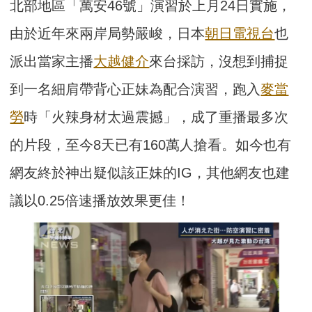
北部地區「萬安46號」演習於上月24日實施，
由於近年來兩岸局勢嚴峻，日本
朝日電視台
也
派出當家主播
大越健介
來台採訪，沒想到捕捉
到一名細肩帶背心正妹為配合演習，跑入
麥當
勞
時「火辣身材太過震撼」，成了重播最多次
的片段，至今8天已有160萬人搶看。如今也有
網友終於神出疑似該正妹的IG，其他網友也建
議以0.25倍速播放效果更佳！