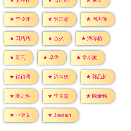
★
余天
★
姜厚任
★
曹雨婷
★
李亞萍
★
吳宗憲
★
周杰倫
★
放火
★
田路路
★
潘瑋柏
★
宣云
★
卓偉
★
章小蕙
★
鍾鎮濤
★
許常德
★
郭品超
★
關之琳
★
李多慧
★
陳泰銘
★
小龍女
★
Joeman