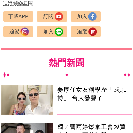
追蹤娛樂星聞
下載APP
訂閱
加入
追蹤
加入
追蹤
熱門新聞
姜厚任女友稱學歷「3碩1
博」 台大發聲了
獨／曹雨婷爆拿工會錢買