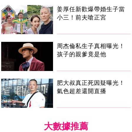
姜厚任新歡爆帶婚生子當
小三！前夫嗆正宮
周杰倫私生子真相曝光！
孩子的親爹竟是他
肥大叔真正死因疑曝光！
氣色超差還開直播
大數據推薦