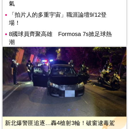
氣
「拍片人的多重宇宙」職涯論壇9/12登
場！
8國球員齊聚高雄 Formosa 7s掀足球熱
潮
新北爆警匪追逐…轟4槍射3輪！破窗逮毒駕