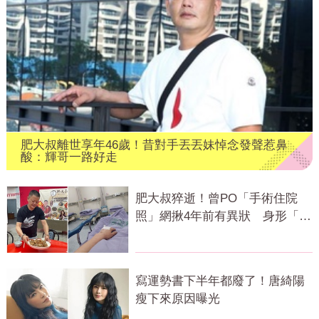
肥大叔離世享年46歲！昔對手丟丟妹悼念發聲惹鼻
酸：輝哥一路好走
肥大叔猝逝！曾PO「手術住院
照」網揪4年前有異狀 身形「對
比照」曝光
寫運勢書下半年都廢了！唐綺陽
瘦下來原因曝光