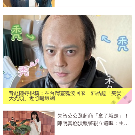
昔赴陸尋根稱：在台灣靈魂沒回家 郭品超「突變
大禿頭」近照嚇壞網
失智公公逛超商「拿了就走」！
陳明真崩潰報警親立遺囑：生命
無常