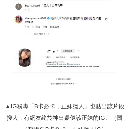
▲IG粉專「B卡必卡，正妹獵人」也貼出該片段
搜人，有網友終於神出疑似該正妹的IG。（圖