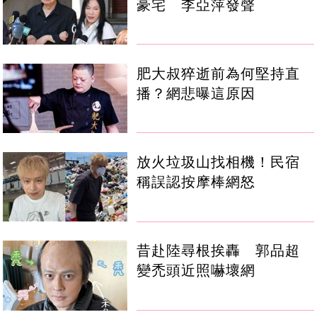
豪宅 李亞萍發聲
肥大叔猝逝前為何堅持直
播？網悲曝這原因
放火垃圾山找相機！民宿
稱誤認按摩棒網怒
昔赴陸尋根挨轟 郭品超
變禿頭近照嚇壞網