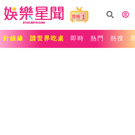
1
針線緣
請世界吃桌
即時
熱門
熱搜