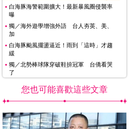
白海豚海警範圍擴大！最新暴風圈侵襲率
曝
獨／海外遊學增強外語 台人夯英、美、
加
白海豚颱風擺盪逼近！雨到「這時」才趨
緩
獨／北勢棒球隊穿破鞋拚冠軍 台僑看哭
了
您也可能喜歡這些文章