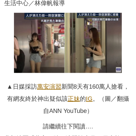
生活中心／林偉帆報導
▲日媒採訪
萬安演習
新聞8天有160萬人搶看，
有網友終於神出疑似該
正妹
的
IG
。（圖／翻攝
自ANN YouTube）
請繼續往下閱讀….