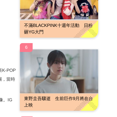
不滿BLACKPINK十週年活動 日粉
砸YG大門
6
K-POP
韓團，當時
東野圭吾驟逝 生前巨作9月將在台
像。IG
上映