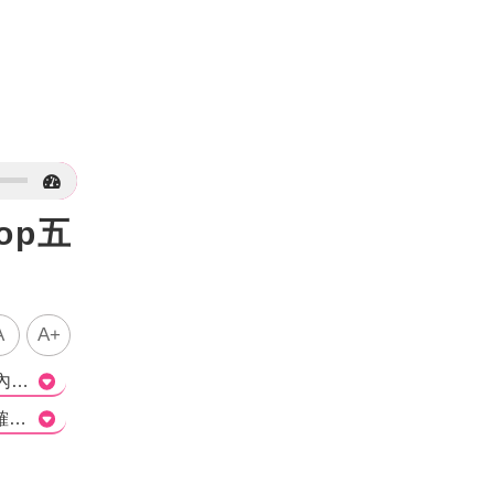
op五
A
A+
這篇文章報導南韓男團Stray Kids的新舉動，即在2日開通6位成員的IG帳號。據報導，僅僅6小時內，粉絲數全破百萬，其中成員Felix更是打破五代男團新記錄，開創帳號後僅用1小時36分鐘就突破百萬追蹤，成為最快破百萬的五代偶像。Stray Kids一直以來在K-POP界擁有高人氣，特別是今年以正規三輯《★★★★★ (5-STAR)》回歸時，預售量就超過500萬張，直接打破先前Seventeen剛刷新的464萬張，成為首組預售超過500萬的韓團。此次的開通IG行動也再次證明了Stray Kids的超高人氣，並將為他們帶來更多的關注和話題。>
Q1: Stray Kids是哪個國家的男團？ 正確解答：南韓 Q2: 成員Felix以什麼方式創造了新紀錄？ 正確解答：開創帳號後僅用1小時36分鐘就突破百萬追蹤，成為最快破百萬的五代偶像。 Q3: Stray Kids正規三輯的預售量是多少張？ 正確解答：超過500萬張。