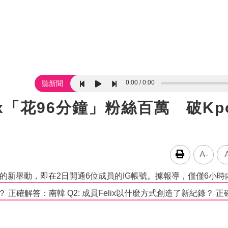
0:00
0:00
聽新聞
Felix「花96分鐘」粉絲百萬 破Kp
A-