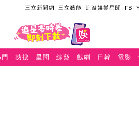
三立新聞網
三立藝能
追蹤娛樂星聞
FB
熱門
熱搜
星聞
綜藝
戲劇
日韓
電影