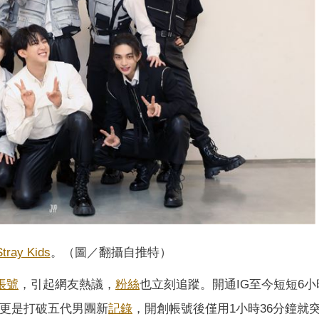
Stray Kids
。（圖／翻攝自推特）
帳號
，引起網友熱議，
粉絲
也立刻追蹤。開通IG至今短短6小
更是打破五代男團新
記錄
，開創帳號後僅用1小時36分鐘就