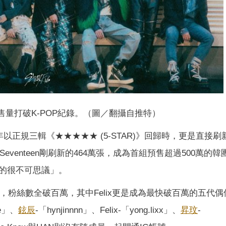
專輯預售量打破K-POP紀錄。（圖／翻攝自推特）
年以正規三輯《★★★★★ (5-STAR)》回歸時，更是直接刷新
eventeen剛刷新的464萬張，成為首組預售超過500萬的
的很不可思議」。
，粉絲數全破百萬，其中Felix更是成為最快破百萬的五代偶
ae」、
鉉辰
-「hynjinnnn」、Felix-「yong.lixx」、
昇玟
-