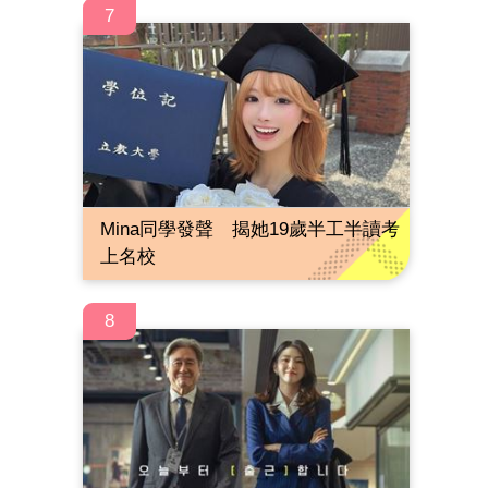
7
Mina同學發聲 揭她19歲半工半讀考
上名校
8