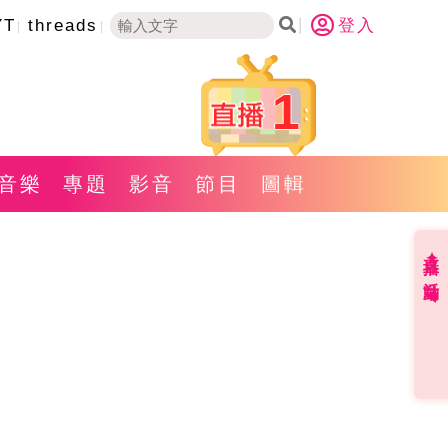
YT
threads
登入
1
音樂
專題
影音
節目
圖輯
直播✦活動