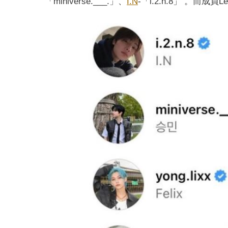
「miniverse.___.」、
I.N
-「i.2.n.8」 ​。而