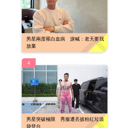
男星兩度罹白血病 淚喊：老天要我
放棄
4
男星突破極限 秀服遭丟披粉紅垃圾
袋登台