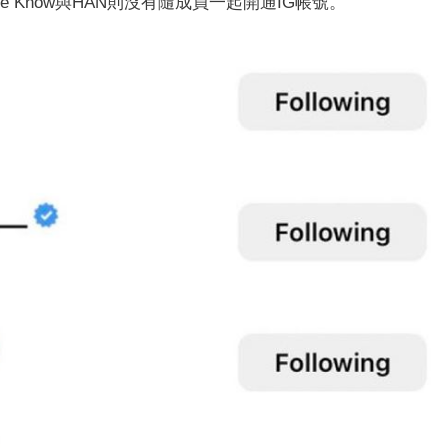
成員Lee Know與HAN則沒有隨成員一起開通IG帳號。