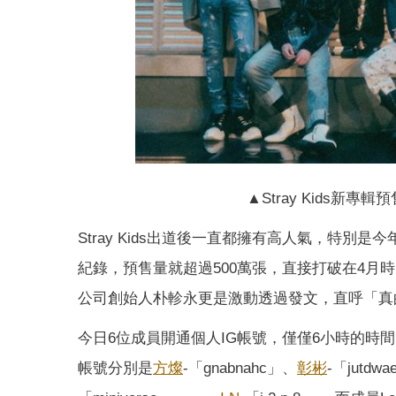
▲Stray Kids新
Stray Kids出道後一直都擁有高人氣，特別是今
紀錄，預售量就超過500萬張，直接打破在4月時S
公司創始人朴軫永更是激動透過發文，直呼「真
今日6位成員開通個人IG帳號，僅僅6小時的時間
帳號分別是
方燦
-「gnabnahc」、
彰彬
-「jutdw