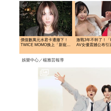
價值數萬元水君卡遭撤下！
激戰3年不幹了！「
TWICE MOMO換上「新寵」
AV女優震撼公布引
小卡 粉絲全笑翻
人崩潰：痛失英才
娛樂中心／楊雅芸報導