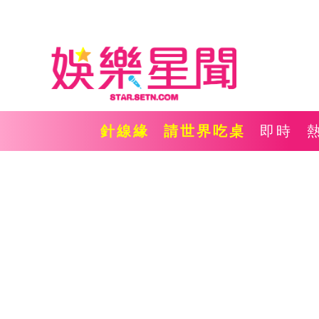
針線緣
請世界吃桌
即時