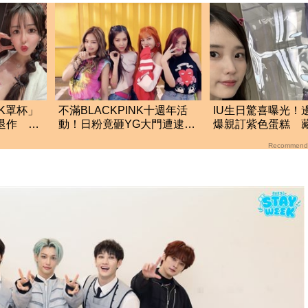
K罩杯」
不滿BLACKPINK十週年活
IU生日驚喜曝光！
退作 達
動！日粉竟砸YG大門遭逮
爆親訂紫色蛋糕 
愛犬一同被捕
細節」掀粉暴動
Recommend