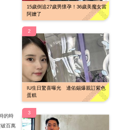
15歲倒追27歲男懷孕！36歲美魔女當
阿嬤了
2
IU生日驚喜曝光 邊佑錫爆親訂紫色
蛋糕
3
時的時
突破百萬