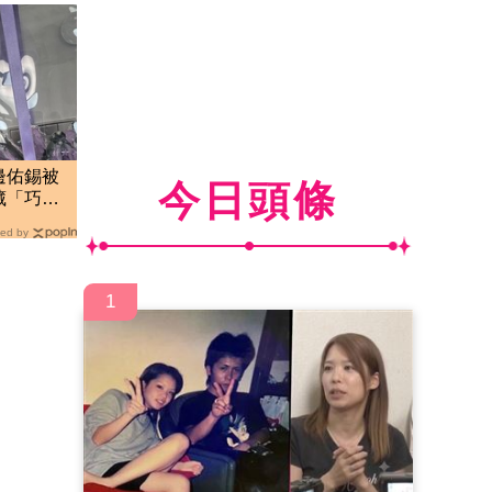
邊佑錫被
今日頭條
藏「巧思
ed by
1