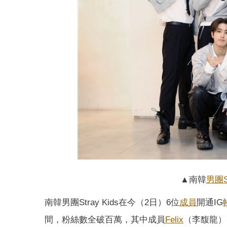
▲南韓
男團
南韓男團Stray Kids在今（2日）6位
成員
開通IG
間，粉絲數全破百萬，其中成員
Felix
（李馥龍）