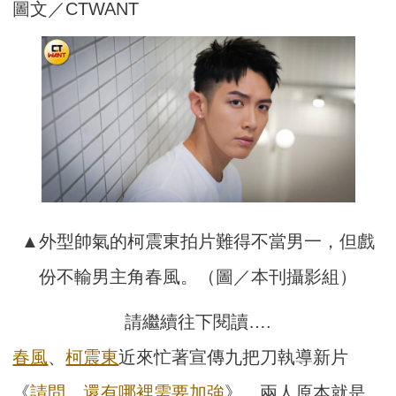
圖文／CTWANT
▲外型帥氣的柯震東拍片難得不當男一，但戲
份不輸男主角春風。（圖／本刊攝影組）
請繼續往下閱讀….
春風
、
柯震東
近來忙著宣傳九把刀執導新片
《
請問
，
還有哪裡需要加強
》，兩人原本就是