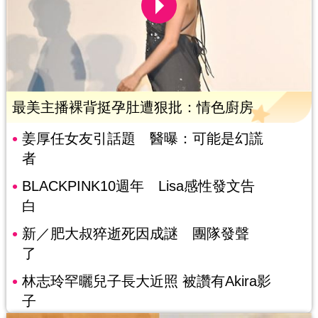
最美主播裸背挺孕肚遭狠批：情色廚房
姜厚任女友引話題 醫曝：可能是幻謊
者
BLACKPINK10週年 Lisa感性發文告
白
新／肥大叔猝逝死因成謎 團隊發聲
了
林志玲罕曬兒子長大近照 被讚有Akira影
子