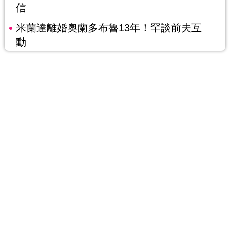
信
米蘭達離婚奧蘭多布魯13年！罕談前夫互
動