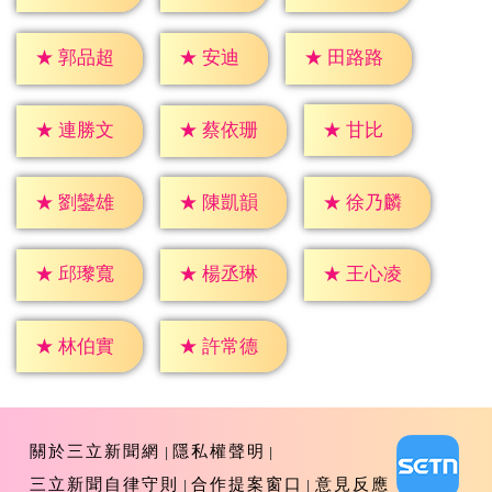
★
安迪
★
郭品超
★
田路路
★
甘比
★
連勝文
★
蔡依珊
★
劉鑾雄
★
陳凱韻
★
徐乃麟
★
邱瓈寬
★
楊丞琳
★
王心凌
★
林伯實
★
許常德
關於三立新聞網
隱私權聲明
三立新聞自律守則
合作提案窗口
意見反應