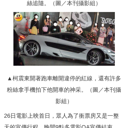
絲追隨。（圖／本刊攝影組）
▲柯震東開著跑車離開違停的紅線，還有許多
粉絲拿手機拍下他開車的神采。（圖／本刊攝
影組）
26日電影上映首日，眾人為了衝票房又是一整
天的宣傳行程，晚間9點多電影QA宣傳結束