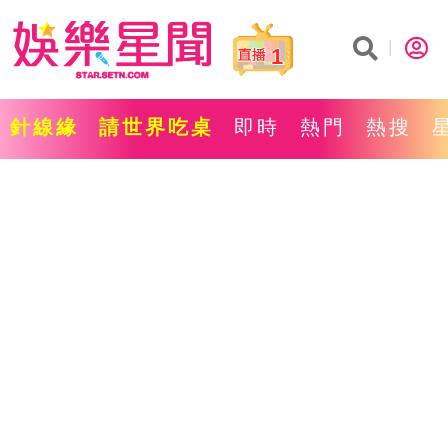
1
針線緣
請世界吃桌
即時
熱門
熱搜