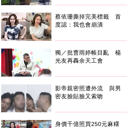
蔡依珊撕掉完美標籤 首
度認：我也會崩潰
獨／批曹雨婷帳目亂 楊
光友再轟余天工會
影帝親密照遭外流 與男
密友臉貼臉又索吻
身價千億照買250元麻糬