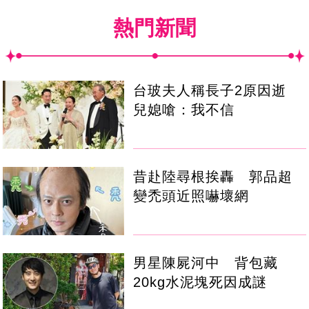
熱門新聞
台玻夫人稱長子2原因逝
兒媳嗆：我不信
昔赴陸尋根挨轟 郭品超
變禿頭近照嚇壞網
男星陳屍河中 背包藏
20kg水泥塊死因成謎