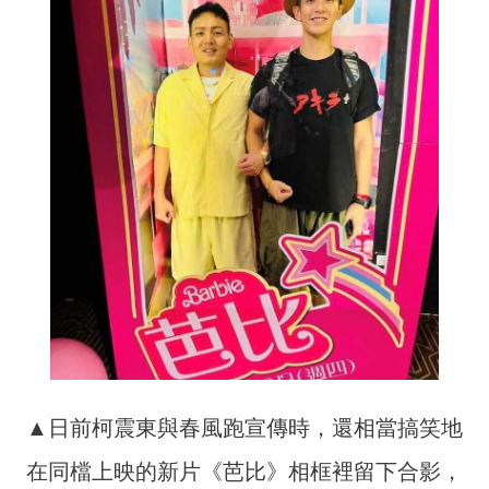
▲日前柯震東與春風跑宣傳時，還相當搞笑地
在同檔上映的新片《芭比》相框裡留下合影，