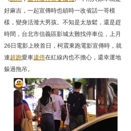
好麻吉，一起宣傳時也頓時一改省話一哥模
樣，變身活潑大男孩。不知是太放鬆，還是趕
時間，台北市信義區影城太難找停車位，上月
26日電影上映首日，柯震東跑電影宣傳時，就
連
超跑
愛車
違停
在紅線內也不擔心，還幸運地
躲過拖吊。