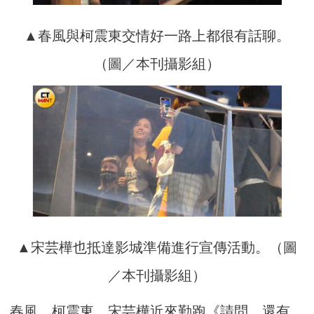
▲春風與柯震東交情好一路上都很有話聊。
（圖／本刊攝影組）
▲宋芸樺也抵達影城準備進行宣傳活動。（圖
／本刊攝影組）
春風、柯震東、宋芸樺近來勤跑《請問，還有