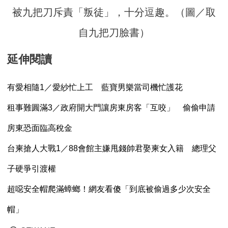
被九把刀斥責「叛徒」，十分逗趣。（圖／取
自九把刀臉書）
延伸閱讀
有愛相隨1／愛紗忙上工 藍寶男樂當司機忙護花
租事難圓滿3／政府開大門讓房東房客「互咬」 偷偷申請
房東恐面臨高稅金
台柬搶人大戰1／88會館主嫌甩錢帥君娶柬女入籍 總理父
子硬爭引渡權
超噁安全帽爬滿蟑螂！網友看傻「到底被偷過多少次安全
帽」