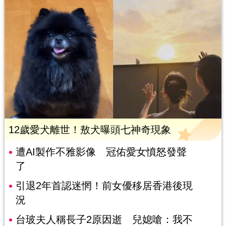
12歲愛犬離世！敖犬曝頭七神奇現象
遭AI製作不雅影像 冠佑愛女憤怒發聲
了
引退2年首認迷惘！前女優移居香港後現
況
台玻夫人稱長子2原因逝 兒媳嗆：我不