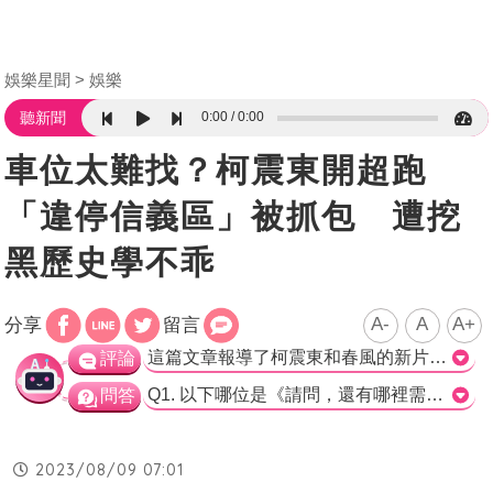
娛樂星聞
娛樂
0:00
0:00
聽新聞
車位太難找？柯震東開超跑
「違停信義區」被抓包 遭挖
黑歷史學不乖
A-
A
A+
分享
留言
這篇文章報導了柯震東和春風的新片《請問，還有哪裡需要加強》的宣傳活動。然而，在一天的繁忙宣傳日程中，柯震東被目擊違停在紅線內，並曾多次被抓拍違停的行為。這些行為不僅違反交通規則，也會對其他車輛和行人造成不必要的麻煩和危險。我們應該要時刻記得遵守交通法規，為大家的安全和便利著想。>
評論
Q1. 以下哪位是《請問，還有哪裡需要加強》的男主角？ A. 春風 B. 柯震東 C. 宋芸樺 正確答案：B. 柯震東 Q2. 以下哪位在首映記者會上PK剪髮技術？ A. 春風 B. 柯震東 C. 小應 D. 蔡昌憲 正確答案：C. 小應 Q3. 柯震東被抓包違停過多少次？ A. 1次 B. 2次 C. 3次 正確答案：C. 3次
問答
2023/08/09 07:01