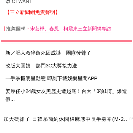
CTWANT
【三立新聞網免責聲明】
推薦圖輯
宋芸樺、春風、柯震東三立新聞網專訪
新／肥大叔猝逝死因成謎 團隊發聲了
改版大回饋 熱門3C大獎接力送
一手掌握明星動態 即刻下載娛樂星聞APP
姜厚任小24歲女友黑歷史遭起底！台大「3碩1博」爆造
假...
加大碼裙子 日韓系簡約休閒棉麻感中長半身裙(M-2XL)【XMS54038】＊艾美時尚(現+預)
P