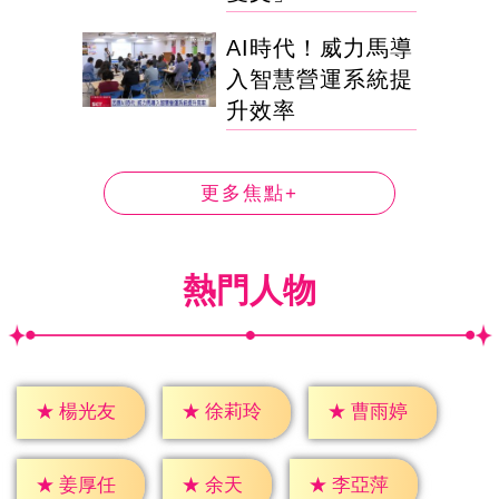
AI時代！威力馬導
入智慧營運系統提
升效率
更多焦點+
熱門人物
★
楊光友
★
徐莉玲
★
曹雨婷
★
余天
★
姜厚任
★
李亞萍