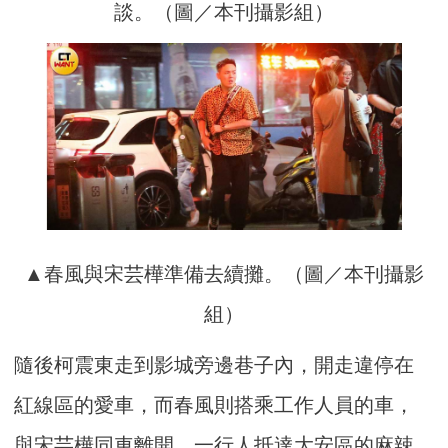
談。（圖／本刊攝影組）
▲春風與宋芸樺準備去續攤。（圖／本刊攝影
組）
隨後柯震東走到影城旁邊巷子內，開走違停在
紅線區的愛車，而春風則搭乘工作人員的車，
與宋芸樺同車離開，一行人抵達大安區的麻辣