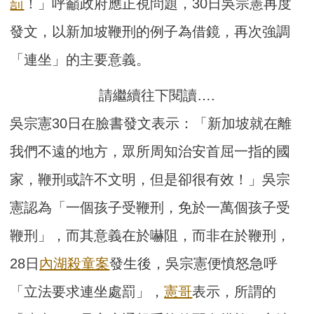
罰
！」呼籲政府應正視問題，30日吳宗憲再度
發文，以新加坡鞭刑的例子為借鏡，再次強調
「連坐」的主要意義。
請繼續往下閱讀….
吳宗憲30日在臉書發文表示：「新加坡就在離
我們不遠的地方，眾所周知治安首屈一指的國
家，鞭刑或許不文明，但是卻很有效！」吳宗
憲認為「一個孩子受鞭刑，免於一萬個孩子受
鞭刑」，而其意義在於嚇阻，而非在於鞭刑，
28日
內湖殺童案
發生後，吳宗憲便憤怒急呼
「立法要求連坐處罰」，
憲哥
表示，所謂的