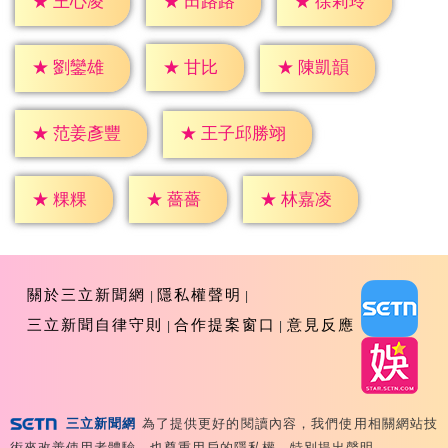
★
王心凌
★
田路路
★
徐莉玲
★
甘比
★
劉鑾雄
★
陳凱韻
★
范姜彥豐
★
王子邱勝翊
★
粿粿
★
薔薔
★
林嘉凌
關於三立新聞網
隱私權聲明
三立新聞自律守則
合作提案窗口
意見反應
三立新聞網
為了提供更好的閱讀內容，我們使用相關網站技
Copyright ©2026 Sanlih E-Television All Rights
術來改善使用者體驗，也尊重用戶的隱私權，特別提出聲明。