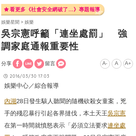
看更多《社會安全網破了…》專題報導
娛樂星聞
娛樂
吳宗憲呼籲「連坐處罰」 強
調家庭通報重要性
A-
A
A+
分享
留言
2016/03/30 17:03
娛樂中心／綜合報導
內湖
28日發生駭人聽聞的隨機砍殺女童案，兇
手的殘忍暴行引起各界撻伐，本土天王
吳宗憲
在第一時間就憤怒表示「必須立法要求
連坐處