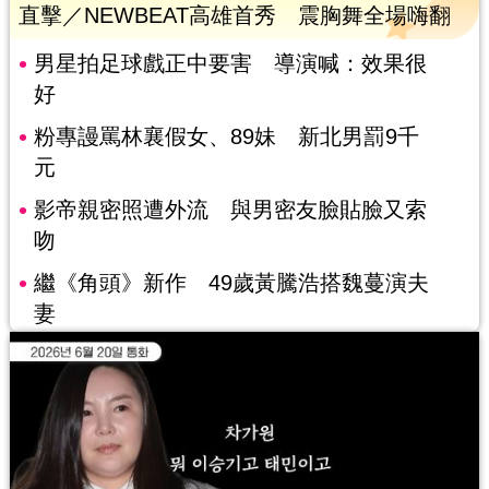
直擊／NEWBEAT高雄首秀 震胸舞全場嗨翻
男星拍足球戲正中要害 導演喊：效果很
好
粉專謾罵林襄假女、89妹 新北男罰9千
元
影帝親密照遭外流 與男密友臉貼臉又索
吻
繼《角頭》新作 49歲黃騰浩搭魏蔓演夫
妻