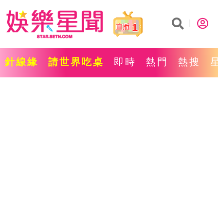
1
針線緣
請世界吃桌
即時
熱門
熱搜