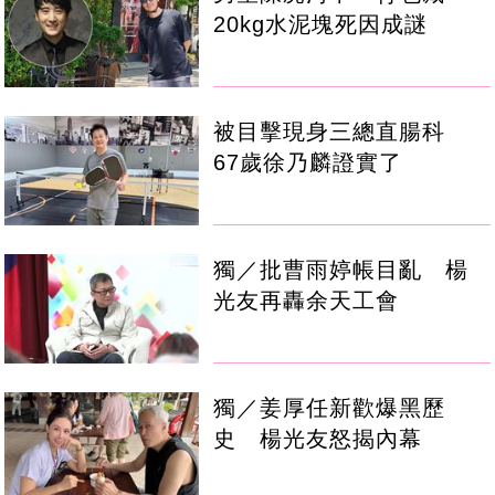
20kg水泥塊死因成謎
被目擊現身三總直腸科
67歲徐乃麟證實了
獨／批曹雨婷帳目亂 楊
光友再轟余天工會
獨／姜厚任新歡爆黑歷
史 楊光友怒揭內幕