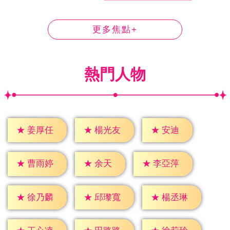
更多焦點+
熱門人物
★
安迪
★
姜厚任
★
楊光友
★
余天
★
曹雨婷
★
李亞萍
★
徐乃麟
★
邱瓈寬
★
楊丞琳