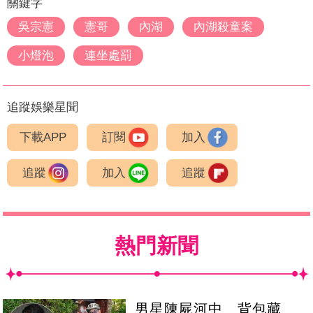
關鍵字
吳宗憲
憲哥
內湖
內湖殺童案
小燈泡
連坐處罰
追蹤娛樂星聞
下載APP
訂閱
加入
追蹤
加入
追蹤
熱門新聞
男星陳屍河中 背包藏