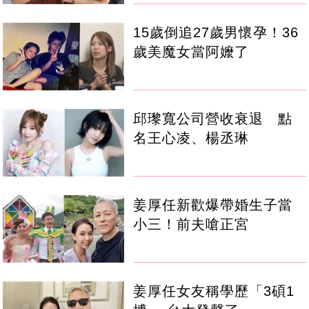
15歲倒追27歲男懷孕！36
歲美魔女當阿嬤了
邱瓈寬公司營收衰退 點
名王心凌、楊丞琳
姜厚任新歡爆帶婚生子當
小三！前夫嗆正宮
姜厚任女友稱學歷「3碩1