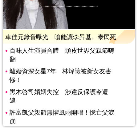
車佳元錄音曝光 嗆能讓李昇基、泰民死
百味人生演員合體 頑皮世界父親節嗨
翻
離婚資深女星7年 林煒險被新女友害
慘！
黑木啓司婚姻失控 涉違反保護令遭
逮
許富凱父親節無懼風雨開唱！憶亡父淚
崩