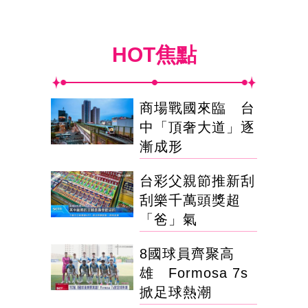
HOT焦點
商場戰國來臨 台
中「頂奢大道」逐
漸成形
台彩父親節推新刮
刮樂千萬頭獎超
「爸」氣
8國球員齊聚高
雄 Formosa 7s
掀足球熱潮