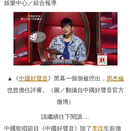
娛樂中心／綜合報導
▲《
中國好聲音
》黑幕一個個被挖出，
周杰倫
也曾擔任評審。（圖／翻攝自中國好聲音官方
微博）
請繼續往下閱讀….
中國歌唱節目《中國好聲音》除了
李玟
生前擔