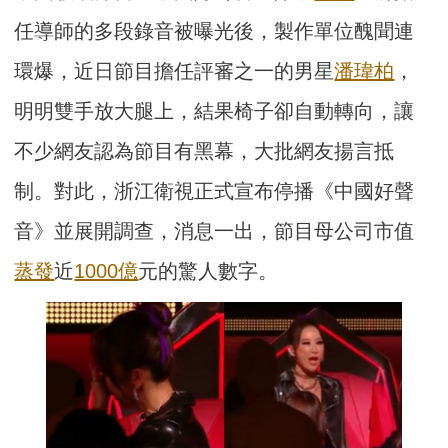
任導師的多段錄音被曝光後，製作單位醜聞連
環爆，近日節目擔任評審之一的男星
潘瑋柏
，
明明雙手放大腿上，結果椅子卻自動轉向，讓
不少網友認為節目有黑幕，大批網友揚言抵
制。對此，浙江衛視正式宣布停播《中國好聲
音》並展開調查，消息一出，節目母公司市值
蒸發
近
1000億
元的驚人數字。