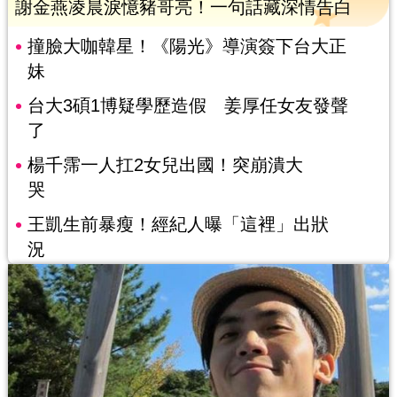
謝金燕凌晨淚憶豬哥亮！一句話藏深情告白
撞臉大咖韓星！《陽光》導演簽下台大正
妹
台大3碩1博疑學歷造假 姜厚任女友發聲
了
楊千霈一人扛2女兒出國！突崩潰大
哭
王凱生前暴瘦！經紀人曝「這裡」出狀
況