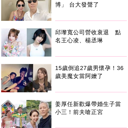
博」 台大發聲了
邱瓈寬公司營收衰退 點
名王心凌、楊丞琳
15歲倒追27歲男懷孕！36
歲美魔女當阿嬤了
姜厚任新歡爆帶婚生子當
小三！前夫嗆正宮