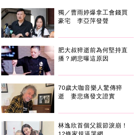
獨／曹雨婷爆拿工會錢買
豪宅 李亞萍發聲
肥大叔猝逝前為何堅持直
播？網悲曝這原因
70歲大咖音樂人驚傳猝
逝 妻悲痛發文證實
林逸欣首個父親節淚崩！
12條家規逼哭網