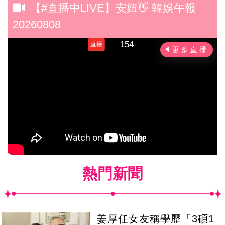
【#直播中LIVE】安妞👋 韓娛午報
20260808
熱門新聞
姜厚任女友稱學歷「3碩1