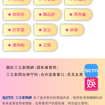
★
徐莉玲
★
陳品妤
★
周杰倫
★
宣云
★
卓偉
★
許常德
★
王凱
★
潘瑋柏
關於三立新聞網
隱私權聲明
三立新聞自律守則
合作提案窗口
意見反應
三立新聞網
為了提供更好的閱讀內容，我們使用相關網站技
Copyright ©2026 Sanlih E-Television All Rights
術來改善使用者體驗，也尊重用戶的隱私權，特別提出聲明。