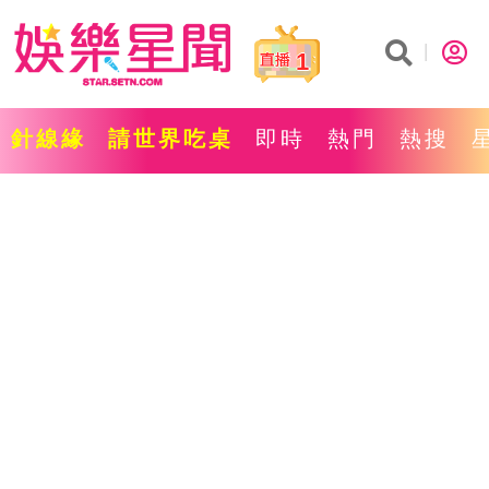
1
針線緣
請世界吃桌
即時
熱門
熱搜