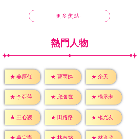
更多焦點+
熱門人物
★
余天
★
姜厚任
★
曹雨婷
★
李亞萍
★
邱瓈寬
★
楊丞琳
★
王心凌
★
田路路
★
楊光友
★
吳宗憲
★
林春銘
★
林逸欣