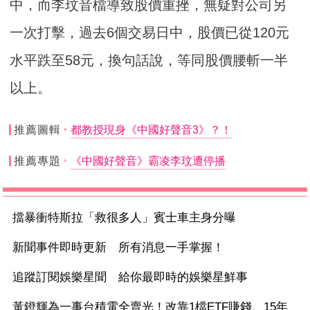
中，而李玟音檔導致股價重挫，無疑對公司另
一次打擊，過去6個交易日中，股價已從120元
水平跌至58元，換句話說，等同股價腰斬一半
以上。
推薦圖輯
都教授現身《中國好聲音3》？！
推薦專題
《中國好聲音》霸凌李玟遭停播
擋暴衝特斯拉「救很多人」賓士車主身分曝
新聞事件即時更新 所有消息一手掌握！
追蹤訂閱娛樂星聞 給你最即時的娛樂星鮮事
黃鐙輝為一事台積電全賣光！改靠1檔ETF賺錢 15年