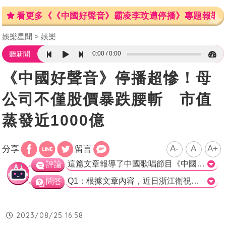
看更多《《中國好聲音》霸凌李玟遭停播》專題報導
娛樂星聞
娛樂
0:00
0:00
聽新聞
《中國好聲音》停播超慘！母
公司不僅股價暴跌腰斬 市值
蒸發近1000億
A-
A
A+
分享
留言
這篇文章報導了中國歌唱節目《中國好聲音》因李玟導師的錄音被曝光以及評審潘瑋柏的椅子自動轉向事件而引起醜聞連環爆。浙江衛視宣布停播節目並展開調查後，節目母公司市值蒸發近1000億元。報導還提及星空華文股價受到重創，降幅達23.4％，並在浙江衛視宣布停播後再次跌12.78％。文章還描述了李玟在錄音檔中揭露自己在錄製過程中遭到節目組威脅和侮辱的情況。 這起事件對於《中國好聲音》節目母公司星空華文來說是一個重大打擊。作為該公司最大的綜藝節目IP，《中國好聲音》的收入佔到了公司8成以上。因此，如果IP營收能力下降，將直接影響公司的業績。自從2012年《中國好聲音》開始走紅以來，近年來星空華文一直依賴這個節目來維持收入。 這篇文章呈現了李玟錄音檔證據以及潘瑋柏的椅子轉向事件，並提及這些事件對節目和母公司帶來的負面影響。報導也呈現了社群媒體上網友對節目黑幕的批評和抵制呼籲。這個報導對事件的描述相對中立，但可能需要更多資訊和訪問來完整呈現故事的全貌。>
評論
Q1：根據文章內容，近日浙江衛視宣布暫時停播的節目是？ a) 中?好?音 b) 中?新歌? c) 我是歌手 d) 蒙面歌王 正確答案：a) 中?好?音 Q2：根據文章內容，星空華文的股價在李玟錄音檔曝光後的股價下降了多少？ a) 23.4% b) 12.78% c) 58% d) 400億元 正確答案：a) 23.4% Q3：根據文章內容，中國好聲音是星空華文旗下最大的什麼？ a) 綜藝節目 b) 音樂專輯 c) 唱片公司 d) 品牌形象 正確答案：a) 綜藝節目
問答
2023/08/25 16:58