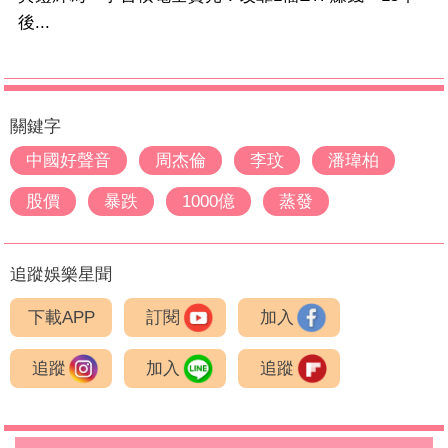
後...
關鍵字
中國好聲音
周杰倫
李玟
潘瑋柏
股價
暴跌
1000億
蒸發
追蹤娛樂星聞
下載APP
訂閱
加入
追蹤
加入
追蹤